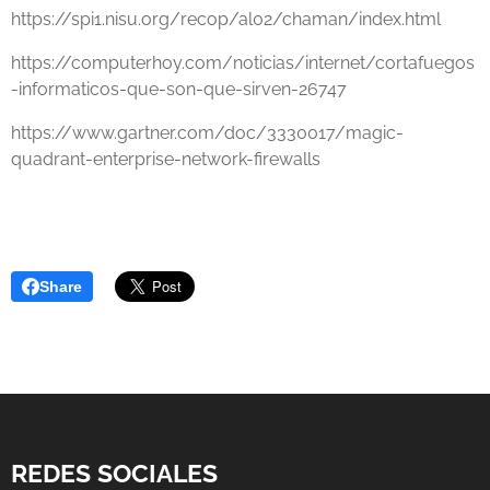
https://spi1.nisu.org/recop/al02/chaman/index.html
https://computerhoy.com/noticias/internet/cortafuegos
-informaticos-que-son-que-sirven-26747
https://www.gartner.com/doc/3330017/magic-
quadrant-enterprise-network-firewalls
Share
REDES SOCIALES