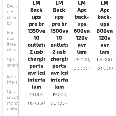
LM
LM
LM
LM
Back
Back
Back
Apc
Apc
ups
ups
ups
back-
back-
stand
pro br
pro br
ups
ups
by
1350va
1500va
600va
800va
Back
10
10
120v
120v
ups
outlets
outlets
avr
avr
linea
interactiva
2 usb
2 usb
lam
lam
charging
charging
119.000,
119.000,
Ups
ports
ports
smart
00
COP
00
COP
-
avr lcd
avr lcd
linea
interface
interface
interactiva
lam
lam
Ups
119.000,
119.000,
smart
00
COP
00
COP
monófasicas
online