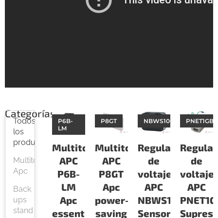
Categorías
Todos
P6B-
P8GT
NBWS100H
PNET1GB
LM
los
productos
Multitomas
Multitomas
Reguladores
Regula
APC
APC
de
de
Multitomas
Apc
P6B-
P8GT
voltaje
voltaje
LM
Apc
APC
APC
Back
Apc
power-
NBWS100H
PNET1G
ups
stand
essential
saving
Sensor
Supres