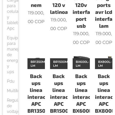
Cargadores
nem
120 v
120v
ports
para
latinoamerica
interface
avr lcd
celular
119.000,
y
port
interfa
119.000,
00
COP
tablets
usb
lam
00
COP
Apc
119.000,
119.000,
Equipos
00
COP
00
COP
para
manejo
de
energía
BR1350M2-
BR1500M2-
BX600L-
BX800L-
y
LM
LM
LM
LM
ups
Back
Back
Back
Back
Pdu
ups
ups
ups
ups
linea
linea
linea
linea
Multitomas
interactiva
interactiva
interactiva
interac
Reguladores
APC
APC
APC
APC
de
BR1350M2-
BR1500M2-
BX600L-
BX800L
voltaje