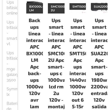
Ups
BX1000L-
SMC1000-
SMT1500RM2U
SUA2200
bifásicas
LM
2U
online
Back
Ups
Ups
Ups
Ups
ups
smart
smart
smart
trifásicas
linea
- linea
- linea
- linea
-
smart
interactiva
interactiva
interactiva
interac
vt
APC
APC
APC
APC
BX1000L-
SMC1000-
SMT1500RM2U
SUA220
Ups
trifásicas
LM
2U Apc
Apc
Apc
-
Apc
smart-
ups
smart-
mge
back-
ups c
interactiva
ups
galaxy
ups
1000va
1440va-
1980w
3500
1000va
lcd rm
1000w
2200va
Symmetra
120v
2u
120v
entrad
lx
avr
120v -
out 6
120v
Baterías
lam
montaje
5-15r
salida
de