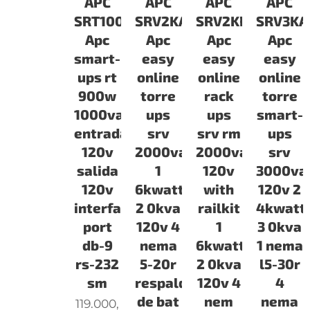
APC
APC
APC
APC
SRT1000XLA
SRV2KA
SRV2KRARK
SRV3KA
Apc
Apc
Apc
Apc
smart-
easy
easy
easy
ups rt
online
online
online
900w
torre
rack
torre
1000va
ups
ups
smart-
entrada
srv
srv rm
ups
120v
2000va
2000va
srv
salida
1
120v
3000va
120v
6kwatts
with
120v 2
interface
2 0kva
railkit
4kwatt
port
120v 4
1
3 0kva
db-9
nema
6kwatts
1 nema
rs-232
5-20r
2 0kva
l5-30r
sm
respaldo
120v 4
4
de bat
nem
nema
119.000,