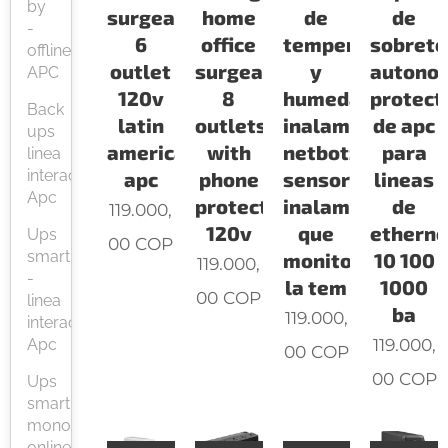
by
surgearrest
home
de
de
-
6
office
temperatura
sobrete
offline
outlet
surgearrest
y
autono
APC
120v
8
humedad
protect
Back
latin
outlets
inalambrico
de apc
ups
america
with
netbotz
para
linea
interactiva
apc
phone
sensor
lineas
Apc
protection
inalambrico
de
119.000,
120v
que
etherne
Ups
00
COP
smart
monitorea
10 100
119.000,
-
la tem
1000
00
COP
linea
ba
119.000,
interactiva
119.000,
Apc
00
COP
00
COP
Ups
smart
monofásicas
online