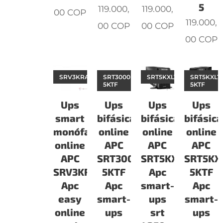
5
119.000,
119.000,
00
COP
119.000,
00
COP
00
COP
00
COP
SRV3KRARK
SRT3000RMXLT-
SRT5KXLT
SRT5KXLT
5KTF
5KTF
Ups
Ups
Ups
Ups
smart
bifásicas
bifásicas
bifásic
monófasicas
online
online
online
online
APC
APC
APC
APC
SRT3000RMXLT-
SRT5KXLT
SRT5KX
SRV3KRARK
5KTF
Apc
5KTF
Apc
Apc
smart-
Apc
easy
smart-
ups
smart-
online
ups
srt
ups