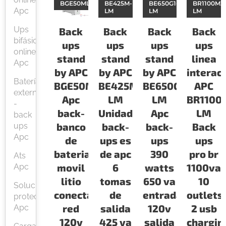
BGE50ML
BE425M-
BE650G1-
BR1100M2
Apc
LM
LM
LM
Ups
Back
Back
Back
Back
bifásicas
ups
ups
ups
ups
online
stand
stand
stand
linea
Apc
by APC
by APC
by APC
interac
Baterías
BGE50ML
BE425M-
BE650G1-
APC
externas
Apc
LM
LM
BR1100
-
back-
Unidad
Apc
LM
back
banco
back-
back-
Back
ups
Apc
de
ups es
ups
ups
bateria
de apc
390
pro br
Ats
movil
6
watts
1100va
Apc
litio
tomas
650 va
10
Soluciones
conecta
de
entrada
outlets
protección
red
salida
120v
2 usb
Apc
120v
425 va
salida
chargin