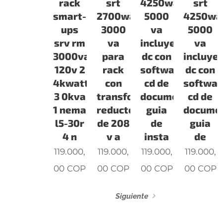
rack
srt
4250watts
srt
smart-
2700watts
5000
4250wa
ups
3000
va
5000
srv rm
va
incluye
va
3000va
para
dc con
incluye
120v 2
rack
software
dc con
4kwatts
con
cd de
softwa
3 0kva
transformador
documentacion
cd de
1 nema
reductor
guia
docume
l5-30r
de 208
de
guia
4 n
v a
insta
de
119.000,
119.000,
119.000,
119.000,
00
COP
00
COP
00
COP
00
COP
Siguiente