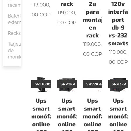
rack
2u
120v
119.000,
recambio
para
interfa
119.000,
00
COP
Baterías
montaje
port
00
COP
externas
en
db-9
Racks
rack
rs-232
smarts
119.000,
Tarjetas
de
119.000,
00
COP
monitoreo
00
COP
SRT1000XLA
SRV2KA
SRV2KRARK
SRV3KA
Ups
Ups
Ups
Ups
smart
smart
smart
smart
monófasicas
monófasicas
monófasicas
monófa
online
online
online
online