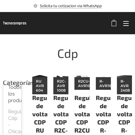
Solicita tu cotizacion via WhatsApp
Tecnocompras
Cdp
Categorías
RU
R2C-
R2CU-
R-
R-
AVR
AVR
AVR1008
AVR1808
AVR
Todos
604
1008
2408
los
Regulador
Regulador
Regulador
Regulador
Regul
productos
de
de
de
de
de
Regulador
voltaje
voltaje
voltaje
voltaje
voltaj
Cdp
CDP
CDP
CDP
CDP
CDP
-
RU
R2C-
R2CU-
R-
R-
Chicago