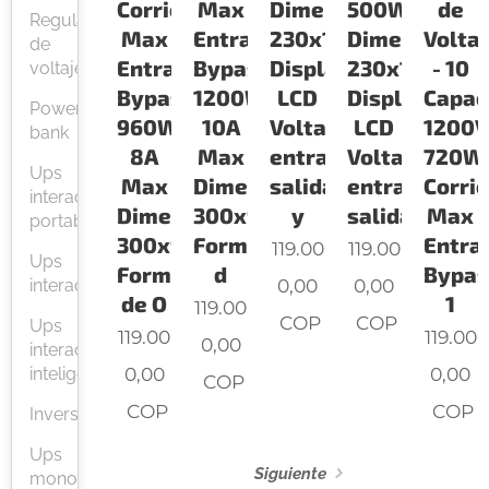
Corriente
Max
Dimensiones
500W
de
Regulador
Max
Entrada
230x112x205mm
Dimensiones
Voltaj
de
Entrada
Bypass
Display
230x112x20
- 10
voltaje
Bypass
1200W
LCD
Display
Capac
Power
960W
10A
Voltaje
LCD
1200V
bank
8A
Max
entrada
Voltaje
720W
Ups
Max
Dimensiones
salida
entrada
Corri
interactiva
Dimensiones
300x95x140mm
y
salida
Max
portable
300x95x140mm
Forma
Entra
119.00
119.00
Ups
Forma
d
Bypas
0,00
0,00
interactiva
de O
1
119.00
COP
COP
Ups
119.00
119.00
0,00
interactiva
0,00
0,00
inteligente
COP
COP
COP
Inversor
Ups
Siguiente
monofasica