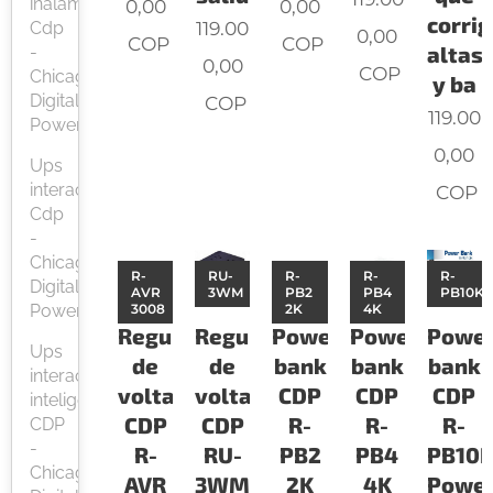
inalambrico
0,00
0,00
corrig
119.00
Cdp
0,00
COP
COP
altas
-
0,00
COP
Chicago
y ba
Digital
COP
119.00
Power
0,00
Ups
interactiva
COP
Cdp
-
Chicago
R-
RU-
R-
R-
R-
Digital
AVR
3WM
PB2
PB4
PB10K
3008
2K
4K
Power
Regulador
Regulador
Power
Power
Powe
Ups
de
de
bank
bank
bank
interactiva
voltaje
voltaje
CDP
CDP
CDP
inteligente
CDP
CDP
R-
R-
R-
CDP
-
R-
RU-
PB2
PB4
PB10
Chicago
AVR
3WM
2K
4K
Powe