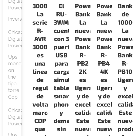
Digital
3008
El
Power
Power
Bank
Power
La
RU-
Bank
Bank
de
Inversor
serie
3WM
La
La
1000
-
R-
cuenta
nueva
nueva
La
Chicago
AVR
con 3
Power
Power
nueva
Digital
Power
3008
puertos
Bank
Bank
Powe
es
USB
R-
R-
Bank
Ups
una
para
PB2
PB4
R-
monofasica
on
linea
cargar
2K
4K
PB10
line
de
simultaneamente
es
es
ligera
tipo
reguladores
tablets
ligera
ligera
y
torre
de
smart
y de
y de
excel
Cdp
voltaje
phones
excelente
excelente
calid
-
Chicago
marca
y
calidad
calidad
Este
Digital
CDP
demas
Este
Este
nuevo
Power
que
sin
nuevo
nuevo
produ
Ups