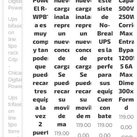
Power
nuevo
nuevo
Este
Capac
Digital
El R-
cargador
cargador
sistema
500V
Power
WPB10K
inalambrico
inalambrico
de
250W
Ups
a es
representa
representa
No-
Corri
bifasica
muy
un
un
Break
Max
on
line
compacto
nuevo
nuevo
UPS
Entra
tipo
y tan
concepto
concepto
es la
Bypas
rack
poderoso
de
de
proteccion
1200
Cdp
que
carga
carga
perfecta
5 6A
-
Chicago
puede
Se
Se
para
Max
Digital
recargar
puede
puede
sus
Dimen
Power
tres
recargar
recargar
equipos
300x
Ups
equipos
su
su
Cuenta
Form
trifasica
a la
movil
movil
con
d
on
vez
de
de m
bate
119.00
line
2
ma
tipo
119.00
119.00
0,00
torre
puertos
119.00
0,00
0,00