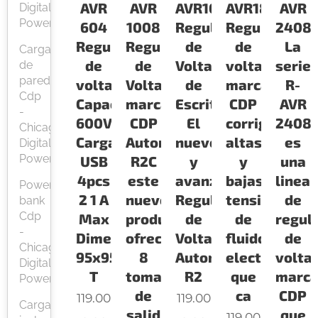
AVR
AVR
AVR1008
AVR1808
AVR
Digital
Power
604
1008
Regulador
Regulador
2408
Regulador
Regulador
de
de
La
Cargador
de
de
Voltaje
voltajes
serie
de
pared
voltaje
Voltaje
de
marca
R-
Cdp
Capacidad
marca
Escritorio
CDP
AVR
-
600VA
CDP
El
corrige
2408
Chicago
Cargadores
Automatico
nuevo
altas
es
Digital
Power
USB
R2C
y
y
una
4pcs
este
avanzado
bajas
linea
Power
2 1 A
nuevo
Regulador
tensiones
de
bank
Cdp
Max
producto
de
de
regul
-
Dimensiones
ofrece
Voltaje
fluido
de
Chicago
95x95x95mm
8
Automatico
electronico
voltaj
Digital
T
tomas
R2
que
marc
Power
de
ca
CDP
119.00
119.00
Cargador
salid
que
119.00