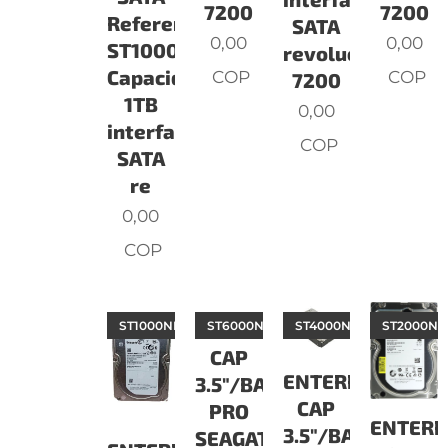
7200
7200
Referencia:
SATA
0,00
0,00
ST1000NM0065
revoluciones:
Capacidad:
COP
COP
7200
1TB
0,00
interface
COP
SATA
re
0,00
COP
ST1000NM0053
ENTERPRISE
ST6000NM0024
ST4000NM0024
ST2000NM
CAP
ENTERPRISE
3.5"/BARRACUDA
CAP
PRO
ENTERP
3.5"/BARRACUDA
SEAGATE