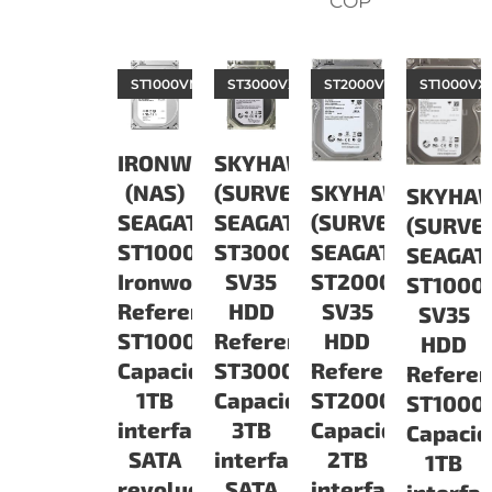
COP
ST1000VN002
ST3000VX000
ST2000VX000
ST1000VX
IRONWOLF
SKYHAWK
SKYHAWK
(NAS)
(SURVEILLANCE)
SKYHA
(SURVEILLANCE)
SEAGATE
SEAGATE
(SURVE
SEAGATE
ST1000VN002
ST3000VX000
SEAGAT
ST2000VX000
Ironwolf
SV35
ST1000
SV35
Referencia:
HDD
SV35
HDD
ST1000VN002
Referencia:
HDD
Referencia:
Capacidad:
ST3000VX000
Referen
ST2000VX000
1TB
Capacidad:
ST1000
Capacidad:
interface
3TB
Capacid
2TB
SATA
interface
1TB
interface
revoluciones:
SATA