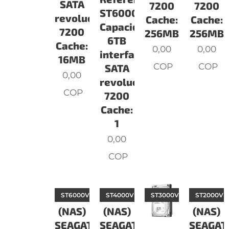
SATA
7200
7200
ST6000NE0021
revoluciones:
Cache:
Cache:
Capacidad:
7200
256MB
256MB
6TB
Cache:
0,00
0,00
interface
16MB
COP
COP
SATA
0,00
revoluciones:
COP
7200
Cache:
1
0,00
COP
IRONWOLF
ST6000VN0041
IRONWOLF
ST4000VN008
ST3000VN007
IRONW
ST2000VN
(NAS)
(NAS)
(NAS)
SEAGATE
SEAGATE
SEAGAT