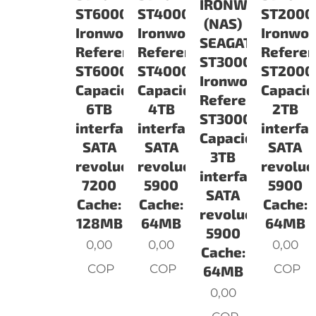
IRONWOLF
ST6000VN0041
ST4000VN008
ST2000
(NAS)
Ironwolf
Ironwolf
Ironwol
SEAGATE
Referencia:
Referencia:
Referen
ST3000VN007
ST6000VN0041
ST4000VN008
ST2000
Ironwolf
Capacidad:
Capacidad:
Capacid
Referencia:
6TB
4TB
2TB
ST3000VN007
interface
interface
interfa
Capacidad:
SATA
SATA
SATA
3TB
revoluciones:
revoluciones:
revoluc
interface
7200
5900
5900
SATA
Cache:
Cache:
Cache:
revoluciones:
128MB
64MB
64MB
5900
0,00
0,00
0,00
Cache:
COP
COP
COP
64MB
0,00