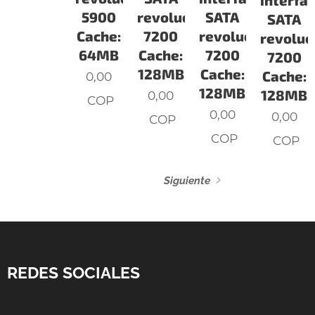
interfa
SATA
5900
revoluciones:
SATA
revoluciones:
Cache:
7200
revoluc
7200
64MB
Cache:
7200
Cache:
128MB
Cache:
0,00
128MB
128MB
0,00
COP
0,00
0,00
COP
COP
COP
Siguiente
REDES SOCIALES