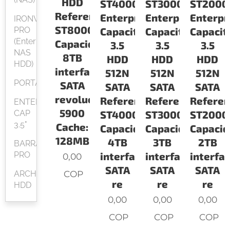
HDD
ST4000NM0045
ST3000NM0015
ST200
Referencia:
Enterprise
Enterprise
Enterpr
IRONWOLF
ST8000AS0002
PRO
Capacity
Capacity
Capacit
(Enterprise
Capacidad:
3.5
3.5
3.5
NAS
8TB
HDD
HDD
HDD
HDD)
interface
512N
512N
512N
PORTATILES
SATA
SATA
SATA
SATA
revoluciones:
Referencia:
Referencia:
Referen
ENTERPRISE
5900
CAP
ST4000NM0045
ST3000NM0015
ST200
3.5"
Cache:
Capacidad:
Capacidad:
Capacid
128MB
4TB
3TB
2TB
BARRACUDA
PRO
interface
interface
interfa
0,00
SATA
SATA
SATA
COP
ARCHIVE
re
re
re
HDD
0,00
0,00
0,00
COP
COP
COP