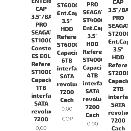
ENTERPRISE
CAP
PRO
ST6000NM0024
CAP
3.5"/B
SEAGATE
Ent.Cap
3.5"/BARRACUDA
PRO
ST4000NM0024
3.5"
PRO
SEAGAT
Ent.Cap
HDD
SEAGATE
ST200
3.5"
Referencia:
ST1000NM0053
Ent.Cap
HDD
ST6000NM0024
Constellation
3.5"
Referencia:
Capacidad:
ES EOL
HDD
ST4000NM0024
6TB
Referencia:
Referen
Capacidad:
interface
ST1000NM0053
ST200
4TB
SATA
Capacidad:
Capacid
interface
revoluciones:
1TB
2TB
SATA
7200
interface
interfa
revoluciones:
Cach
SATA
SATA
7200
0,00
revoluciones:
revoluc
Cach
COP
7200
7200
0,00
Cach
0,00