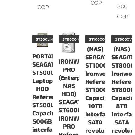
COP
0,00
COP
COP
ST500LM021
ST6000NE0021
IRONWOLF
ST10000VN0004
IRONW
ST8000VN
(NAS)
(NAS)
PORTATILES
SEAGATE
SEAGAT
IRONWOLF
SEAGATE
ST10000VN0004
ST8000
PRO
ST500LM021
Ironwolf
Ironwol
(Enterprise
Laptop
Referencia:
Referen
NAS
HDD
ST10000VN0004
ST8000
HDD)
Referencia:
Capacidad:
Capacid
SEAGATE
ST500LM021
10TB
8TB
ST6000NE0021
Capacidad:
interface
interfa
IRONWOLF
500GB
SATA
SATA
PRO
interface
revoluciones:
revoluc
Referencia: