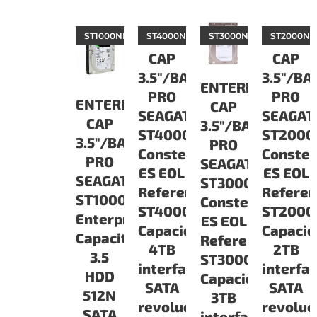
ST1000NM0065
ENTERPRISE
ST4000NM0033
ST3000NM0033
ENTERP
ST2000NM
CAP
CAP
3.5"/BARRACUDA
3.5"/B
ENTERPRISE
PRO
PRO
ENTERPRISE
CAP
SEAGATE
SEAGAT
CAP
3.5"/BARRACUDA
ST4000NM0033
ST200
3.5"/BARRACUDA
PRO
Constellation
Constel
PRO
SEAGATE
ES EOL
ES EOL
SEAGATE
ST3000NM0033
Referencia:
Referen
ST1000NM0065
Constellation
ST4000NM0033
ST200
Enterprise
ES EOL
Capacidad:
Capacid
Capacity
Referencia:
4TB
2TB
3.5
ST3000NM0033
interface
interfa
HDD
Capacidad:
SATA
SATA
512N
3TB
revoluciones:
revoluc
SATA
interface