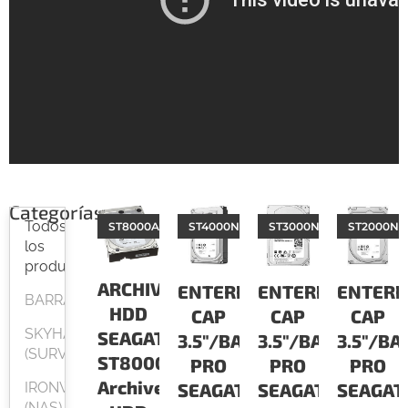
Categorías
Todos
ST8000AS0002
ST4000NM0045
ST3000NM0015
ST2000NM
los
productos
ARCHIVE
ENTERPRISE
ENTERPRISE
ENTERP
BARRACUDA
HDD
CAP
CAP
CAP
SKYHAWK
SEAGATE
3.5"/BARRACUDA
3.5"/BARRACUDA
3.5"/B
(SURVEILLANCE)
ST8000AS0002
PRO
PRO
PRO
Archive
IRONWOLF
SEAGATE
SEAGATE
SEAGAT
(NAS)