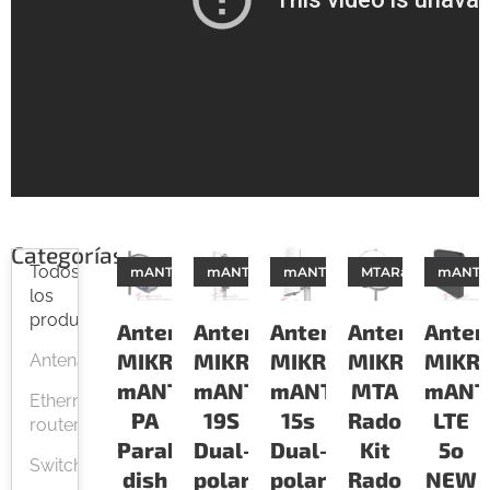
Categorías
Todos
mANT30PA
mANT19S
mANT15s
MTARadomeKit
mANTL
los
productos
Antenas
Antenas
Antenas
Antenas
Anten
MIKROTIK
MIKROTIK
MIKROTIK
MIKROTIK
MIKRO
Antenas
mANT30
mANT
mANT
MTA
mANT
Ethernet
PA
19S
15s
Radome
LTE
routers
Parabolic
Dual-
Dual-
Kit
5o
Switches
dish
polarization
polarization
Radome
NEW