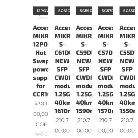
12POW150
SC61DLC40DNEW
SC59DLC40DNEW
SC57DLC40DNEW
SC55D
Accesorios
Accesorios
Accesorios
Accesorios
Acces
MIKROTIK
MIKROTIK
MIKROTIK
MIKROTIK
MIKRO
12POW150
S-
S-
S-
S-
Hot
C61DLC40D
C59DLC40D
C57DLC40D
C55D
Swap
NEW
NEW
NEW
NEW
power
SFP
SFP
SFP
SFP
supply
CWDM
CWDM
CWDM
CWD
for
module
module
module
modu
CCR1072
1.25G
1.25G
1.25G
1.25G
40km
40km
40km
40km
430.1
1610nm
1590nm
1570nm
1550
00,00
210.7
210.7
210.7
210.7
COP
00,00
00,00
00,00
00,00
448.0