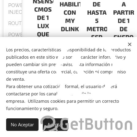
NSENSOR
HABILITADA
DE
A
POWER
CMOS
CON
HASTA
PARTIR
INJECTOR
DE 1
MY
5
DE 1
ROUTER
LUX
DLINK
METROSPUEDE
DE
QUE
POWER
,
SER
ENERO
LINE
PERMITE
MICROFON
ALIMENTADO
DE
(TRANSMISION
Los precios, características y disponibilidad de los productos
CAPTURA
INTEGRADO,
POR
2016,
DE
publicados en este sitio web son de carácter informativo y
DE
TECNOLOGIA
UNA
SE
DATOS
pueden cambiar sin previo aviso. Esta información no
VIDEO
SOBRE
DE 1,0
BATERÍA
VALIDA
constituye una oferta comercial, cotización ni compromiso
EN
CABLEADO
LUX
EXTERNA
CON
de venta.
ELECTRICO)
ENTORNOS
PARA
USB5
FACTUR
Para obtener una cotización formal, el usuario deberá
DE
SWITCH
contactarse por los canales oficiales de la
BAJA
SUAVES
O
BAJA
NO
empresa. Utilizamos cookies para permitir un correcto
LUMINOSID
CANCIO
BOLETA
ADMINISTRABLE
LUMI
funcionamiento y seguro.
DEL
144.700
369.400
274.200
SWITCH
CLIENT
,00
,00
No Aceptar
Aceptar
ADMINISTRABLES
FINAL)1/
,00
WEB
COP
COP