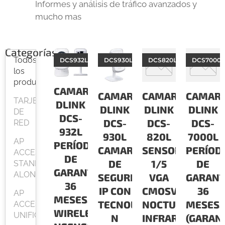
Informes y análisis de tráfico avanzados y
mucho mas
Categorías
Todos
DCS932L
DCS930L
DCS820L
DCS7000L
los
productos
CAMARAS
CAMARAS
CAMARAS
CAMAR
TARJETAS
DLINK
DLINK
DLINK
DLINK
DE
DCS-
DCS-
DCS-
DCS-
RED
932L
930L
820L
7000L
AP
PERÍODO
CAMARA
SENSOR
PERÍOD
ACCESPOINT
DE
DE
1/5
DE
STAND
GARANTÍA:
ALONE
SEGURIDAD
VGA
GARANT
36
IP CON
CMOSVISIÓN
36
AP
MESES.CONECTIVIDAD
TECNOLOGIA
NOCTURNA
MESES.
ACCESPOINT
WIRELESS
UNIFICADO
N
INFRARROJA
(GARAN