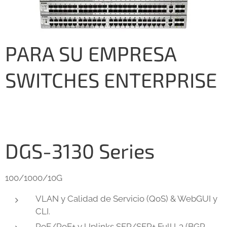
PARA SU EMPRESA
SWITCHES ENTERPRISE
DGS-3130 Series
100/1000/10G
VLAN y Calidad de Servicio (QoS) & WebGUI y
CLI.
PoE/PoE+ y Uplinks SFP/SFP+ Full L3 (BGP,