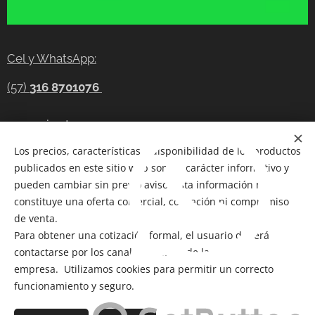
Cel y WhatsApp:
(57)
316 8701076
gerencia@tecnocompras.com.co
Los precios, características y disponibilidad de los productos
Cel y WhatsApp:(57)
316 8701076
publicados en este sitio web son de carácter informativo y
Cel: (57) 300 8686914
pueden cambiar sin previo aviso. Esta información no
constituye una oferta comercial, cotización ni compromiso
Telegram:
https://t.me/tecnocompras
de venta.
Para obtener una cotización formal, el usuario deberá
@tecnocompras;
(57) 316 8701076
contactarse por los canales oficiales de la
empresa. Utilizamos cookies para permitir un correcto
funcionamiento y seguro.
Copyright 2012-2026
@ Bogotá- Colombia Tecnocompras
SAS. Todos los derechos reservados