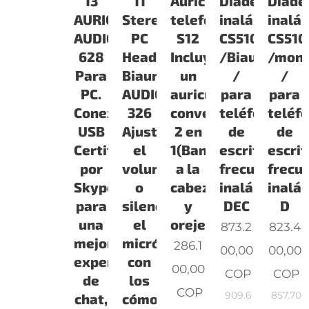
13
11
Auricular
Diadema
Diad
AURICULAR
Stereo
telefónico
inalámbrica
inalá
AUDIO
PC
S12
CS510
CS510
628
Headset/Auricular
Incluye
/Biaural
/mono
Para
Biaural
un
/
/
PC.
AUDIO
auricular
para
para
Conexión
326
convertible
teléfono
teléf
USB
Ajuste
2 en
de
de
Certificado
el
1(Banda
escritorio,
escrit
por
volumen
a la
frecuencia
frecu
Skype™
o
cabeza
inalámbrica
inalá
para
silencie
y
DEC
D
una
el
orejera
873.2
823.4
mejor
micrófono
286.1
00,00
00,00
experiencia
con
00,00
COP
COP
de
los
COP
909.6
857.70
chat,
cómodo