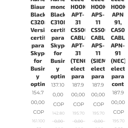
Biaural
monoaural
HOOKSWITCH,
HOOKSWITCH
HOOK
Blackwire
Blackwire
APT-
APS-
APN
C320M
C310MVersión
31
11
91,
Versión
certificada
CS500/SAVI/EHS
CS500/SAVI/
CA500
certificada
para
CABLE
CABLE
CABL
para
Skype
APT-
APS-
APN-
Skype
for
31
11
91
for
Business
(TENOVIS)cuelgue
(SIEMENS)cu
(NEC)
Business
y
electrónico
electrónico
elect
y
optimizada
para
para
para
optimizada,
cont
137.10
187.9
187.9
154.7
187.9
0,00
00,00
00,00
00,00
00,00
COP
COP
COP
COP
COP
142.80
195.70
195.70
161.100
195.70
0,00
0,00
0,00