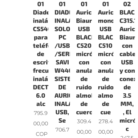
01
01
01
01
02
Diadema
DIADEMA
Auricular
Auricular
BLAC
inalámbrica
INALAMBRICA
Biaural
monoaural
C315.1
CS540XD
SOLO
USB
USB
Auricu
para
PC
BLACKWIRE
BLACKWIRE
Biaur
teléfono
/USB
C520
C510
con
de
/SERIE
micrófono
micrófono
cable
escritorio,
SAVI
con
con
USB
frecuencia
W440
anulación
anulación
y con
inalámbrica
SISTEMA
de
de
conex
DECT
DE
ruido,
ruido,
de
6.0
AURICULAR
almohadillas
almohadillas
3.5
alc
INALÁMBRICO
de
de
MM,
USB,
cuero
cue
, El
795.9
Se
micró
309.4
278.4
00,00
c
706.7
00,00
00,00
COP
247.5