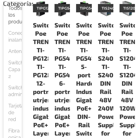
Categorías
Todos
TIPG1284i
TIPG541i
TIPG541
TIS24048
TIS1204
los
productos
Switches
Switches
Switches
Switches
Switc
Poe
Poe
Poe
Poe
Poe
Conectividad
inalambrica
TRENDNET
TRENDNET
TRENDNET
TRENDNET
TREN
TI-
TI-
TI-
TI-
TI-
Antenas
PG1284i
PG541i
PG541
S24048
S1204
Switches
TI-
TI-
5-
TI-
TI-
Capa
PG1284i
PG541i
port
S24048
S1204
2
12-
6-
Hardened
DIN
DIN
Switches
portno
portno
Industrial
Rail
Rail
administrables
utrjeno
utrjeno
Gigabit
48V
48V
Tarjetas
industrijsko
industrijsko
PoE+
240W
120W
de
Gigabit
Gigabit
DIN-
Power
Powe
red
PoE+
PoE+
Rail
Supply
Suppl
Fibra
Layer
Layer
Switch
for
for
opica