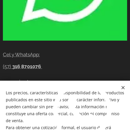
Cel y WhatsApp:
(57)
316 8701076
gerencia@tecnocompras.com.co
Los precios, características y disponibilidad de los productos
Cel y WhatsApp:(57)
316 8701076
publicados en este sitio web son de carácter informativo y
Cel: (57) 300 8686914
pueden cambiar sin previo aviso. Esta información no
constituye una oferta comercial, cotización ni compromiso
Telegram:
https://t.me/tecnocompras
de venta.
Para obtener una cotización formal, el usuario deberá
@tecnocompras;
(57) 316 8701076