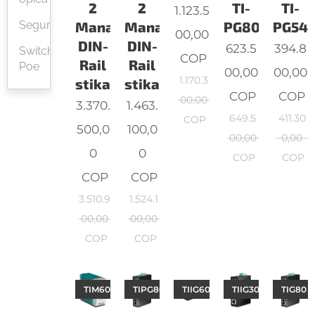
2
2
TI-
TI-
1.123.5
Managed
Managed
PG80
PG541
Seguridad
00,00
DIN-
DIN-
623.5
394.8
Switches
COP
Rail
Rail
Poe
00,00
00,00
1.170.3
stikalo
stikalo
COP
COP
00,00
3.370.
1.463.
649.5
411.30
COP
500,0
100,0
00,00
0,00
0
0
COP
COP
COP
COP
3.510.9
1.524.1
00,00
00,00
COP
COP
TIM6024
TIPG80
TIIG60
TIIG30
TIG80