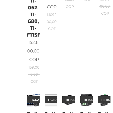
TI-
COP
00,00
G62,
COP
TI-
COP
1.109.1
G80,
00,00
TI-
COP
F11SFP
152.6
00,00
COP
159.00
0,00
COP
TIG62
TIG50
TIF10S30
TIF10SC
TIF11SF