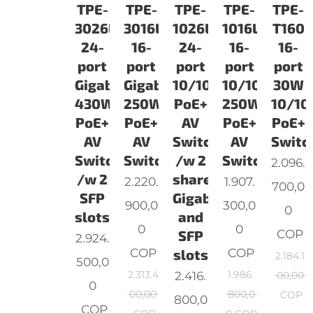
TPE-
TPE-
TPE-
TPE-
TPE-
3026L
3016L
1026L
1016L
T160
24-
16-
24-
16-
16-
port
port
port
port
port
Gigabit
Gigabit
10/100Mbp43250W
10/100Mbps
30W
430W
250W
PoE+
250W
10/1
PoE+
PoE+
AV
PoE+
PoE+
AV
AV
Switch
AV
Switc
Switch
Switch
/w 2
Switch
2.096.
/w 2
shared
2.220.
1.907.
700,0
SFP
Gigabit
900,0
300,0
0
slots
and
0
0
COP
SFP
2.924.
COP
COP
slots
2.184.1
500,0
2.313.4
2.416.
1.986.
00,00
0
00,00
800,0
COP
800,0
COP