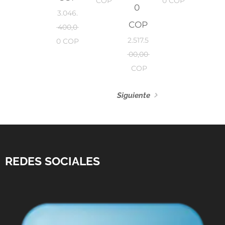
COP
0
COP
0
3.046.
COP
400,0
2.517.5
0
COP
00,00
COP
Siguiente
REDES SOCIALES