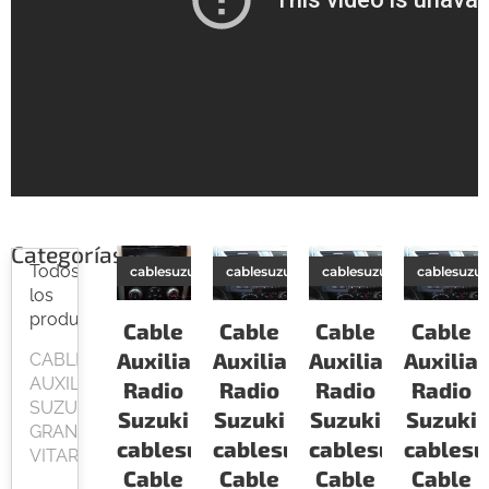
Categorías
Todos
cablesuzukisz
cablesuzukiertiga
cablesuzukisx4
cablesuzuk
los
productos
Cable
Cable
Cable
Cable
Auxiliar
Auxiliar
Auxiliar
Auxiliar
CABLE
AUXILIAR
Radio
Radio
Radio
Radio
SUZUKI
Suzuki
Suzuki
Suzuki
Suzuki
GRAND
cablesuzukisz
cablesuzukiertiga
cablesuzukisx4
cablesu
VITARA
Cable
Cable
Cable
Cable