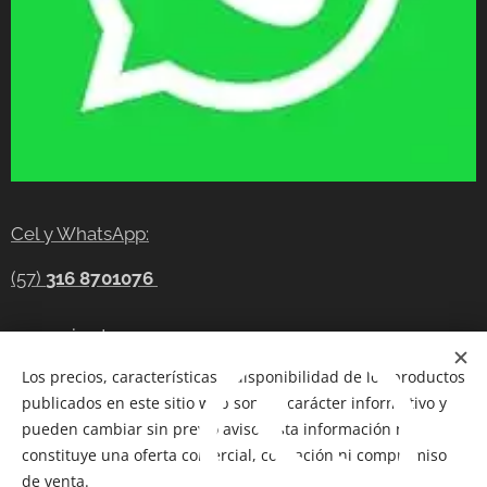
Cel y WhatsApp:
(57)
316 8701076
gerencia@tecnocompras.com.co
Los precios, características y disponibilidad de los productos
Cel y WhatsApp:(57)
316 8701076
publicados en este sitio web son de carácter informativo y
Cel: (57) 300 8686914
pueden cambiar sin previo aviso. Esta información no
constituye una oferta comercial, cotización ni compromiso
Telegram:
https://t.me/tecnocompras
de venta.