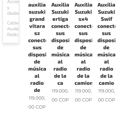
Accesorios
auxiliar
Auxiliar
Auxiliar
Auxiliar
y
suzuki
Suzuki
Suzuki
Suzuki
diademas
grand
ertiga
sx4
Swif
Cable
vitara
conecte
conecte
conecte
Auxiliar
sz
sus
sus
sus
Radio
conecte
dispositivos
dispositivos
disposi
sus
de
de
de
dispositivos
música
música
música
de
al
al
al
música
radio
radio
radio
al
de la
de la
de la
radio
ca
camionet
camio
de
119.000,
119.000,
119.000,
119.000,
00
COP
00
COP
00
COP
00
COP