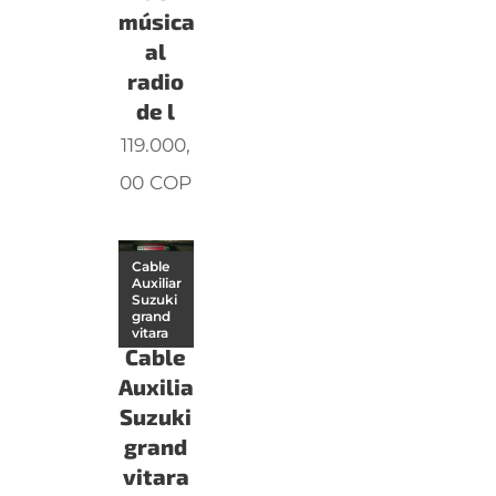
música
al
radio
de l
119.000,
00
COP
Cable
Auxiliar
Suzuki
grand
vitara
Cable
Auxiliar
Suzuki
grand
vitara