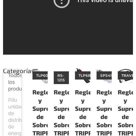
Categorías
Todos
TLP602
RS-
TLP6B
SPS415HGULTRA
TRAVE
1215
los
productos
Regletas
Regletas
Regletas
Regletas
Regle
y
y
y
y
y
Pdu
unidades
Supresores
Supresores
Supresores
Supresores
Supre
de
de
de
de
de
de
distribución
Sobretension
Sobretension
Sobretension
Sobretensio
Sobre
de
TRIPPLITE
TRIPPLITE
TRIPPLITE
TRIPPLITE
TRIPP
energía