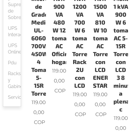
Supresores
de
900
1200
1500
1 kVA
de
Grado
VA
VA
VA
900
Sobretension
Medico
480
700
810
W 6
UPS
UL-
W 12
W 6
W 10
tomac
Interactiva
60601
tomacorrientes
tomacorrientes
tomacorrien
AC 5-
700VA
AC
AC
AC
15R
UPS
Online
450W
Oficina-
Torre
Torre
Torre
4
hogar
Rack
con
con
Pdu
Tomacorrientes
2U
LCD
LCD
119.00
Racks
5-
con
ENERGY
3 8
y
0,00
15R
LCD
STAR
minut
Gabinetes
COP
Torre
a
119.00
119.00
Servicios
plena
119.00
0,00
0,00
c
0,00
COP
COP
119.00
COP
0,00