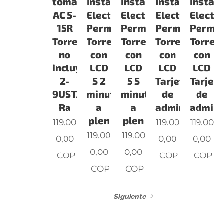
tomacorrientes
Instalacion
Instalacion
Instalacion
Instal
AC 5-
Electrica
Electrica
Electrica
Electr
15R
Permanente
Permanente
Permanente
Perm
Torre
Torre
Torre
Torre
Torre
no
con
con
con
con
incluye
LCD
LCD
LCD
LCD
2-
5 2
5 5
Tarjeta
Tarjet
9USTAND
minutos
minutos
de
de
Ra
a
a
adminis
admin
plen
plen
119.00
119.00
119.00
119.00
119.00
0,00
0,00
0,00
0,00
0,00
COP
COP
COP
COP
COP
Siguiente