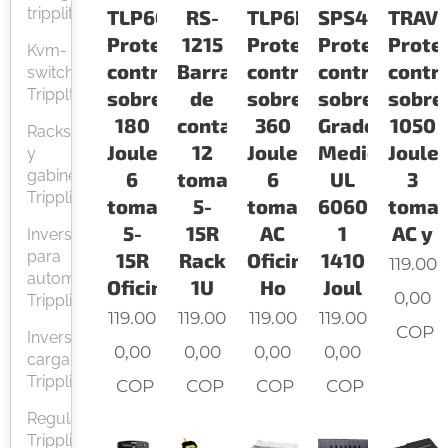
tripplite
TLP602
RS-
TLP6B
SPS415HGUL
TRAV
Protector
1215
Protector
Protector
Prote
Kvm-
contra
Barra
contra
contra
contr
switch
Tripplte
sobretensiones
de
sobretensiones
sobretensio
sobre
180
contactos
360
Grado
1050
Racks
Joules
12
Joules
Medico
Joule
y
gabinetes
6
tomacorrientes
6
UL
3
Tripplite
tomacorrientes
5-
tomacorrientes
60601-
tomac
5-
15R
AC
1
AC y
Inversores
para
15R
Rack
Oficina-
1410
119.00
automoviles
Oficin
1U
Ho
Joul
0,00
Tripplite
119.00
119.00
119.00
119.00
COP
Inversores
0,00
0,00
0,00
0,00
cargador
Tripplite
COP
COP
COP
COP
Reguladores
Tripplite