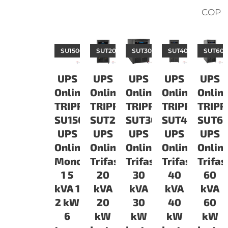
COP
SU1500RTXL2UA
SUT20K
SUT30K
SUT40K
SUT60
UPS
UPS
UPS
UPS
UPS
Online
Online
Online
Online
Onlin
TRIPPLITE
TRIPPLITE
TRIPPLITE
TRIPPLITE
TRIPP
SU1500RTXL2UA
SUT20K
SUT30K
SUT40K
SUT6
UPS
UPS
UPS
UPS
UPS
Online
Online
Online
Online
Onlin
Monofasica
Trifasica
Trifasica
Trifasica
Trifas
1 5
20
30
40
60
kVA 1
kVA
kVA
kVA
kVA
2 kW
20
30
40
60
6
kW
kW
kW
kW