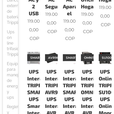
Bancos
2
Seguridad
Aparatos
Hogar
externos
119.00
de
USB
el
119.00
119.00
0,00
baterias
119.00
119.00
0,00
0,00
Tripplite
COP
0,00
0,00
COP
COP
Ups
on
COP
COP
line
trifasicas
Tripplite
SMART700HG
AVR900U
SMART1200LCD
OMNI1500LCDT
SU1000
Equipos
para
UPS
UPS
UPS
UPS
UPS
manejo
Interactiva
Interactiva
Interactiva
Interactiva
Onlin
de
TRIPPLITE
TRIPPLITE
TRIPPLITE
TRIPPLITE
TRIPP
energía
SMART700HG
AVR900U
SMART1200LCD
OMNI1500LC
SU10
y
ups
UPS
UPS
UPS
UPS
UPS
SmartPro
Interactivo
Interactivo
Interactivo
Onlin
Regletas
Interactivo
AVR
AVR
AVR
Monof
y