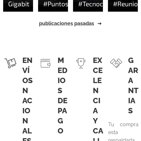
Gigabit
#PuntosDeAcceso
#Tecnocompras
#Reunion
publicaciones pasadas
EN
M
EX
G
VÍ
ED
CE
AR
OS
IO
LE
A
N
S
N
NT
AC
DE
CI
IA
IO
PA
A
S
N
G
Y
Tu compra
AL
O
CA
esta
ES
LI
respaldada