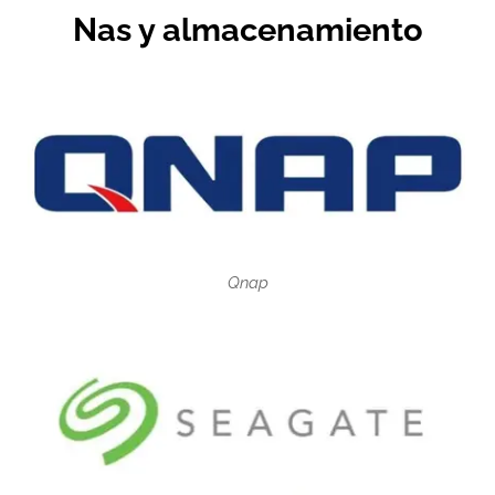
Nas y almacenamiento
Qnap
06.06.2026