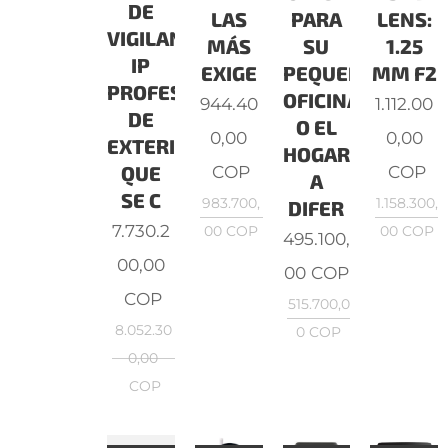
DE
LAS
PARA
LENS:
VIGILANCIA
MÁS
SU
1.25
IP
EXIGE
PEQUEÑA
MM F2
PROFESIONAL
OFICINA
944.40
1.112.00
DE
O EL
0,00
0,00
EXTERIORES
HOGAR.
COP
COP
QUE
A
SE C
983.700,
1.158.300,
DIFER
7.730.2
00
COP
00
COP
495.100,
00,00
00
COP
COP
515.700,0
8.052.30
0
COP
0,00
COP