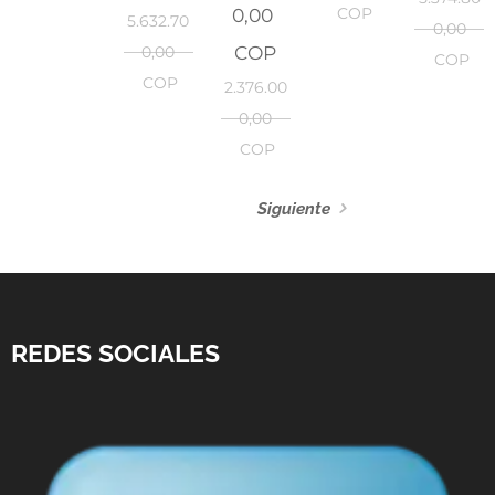
0,00
COP
5.632.70
0,00
COP
0,00
COP
COP
2.376.00
0,00
COP
Siguiente
REDES SOCIALES