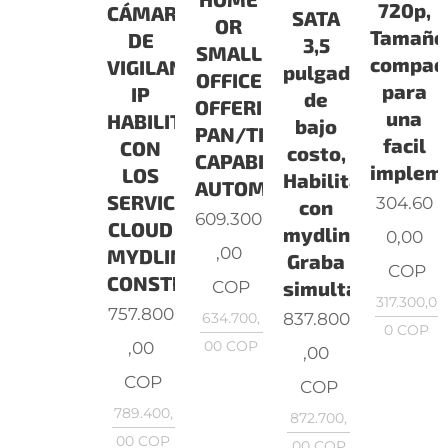
720p,
CÁMARA
SATA
OR
Tamaño
DE
3,5
SMALL
compac
VIGILANCIA
pulgadas
OFFICE
para
IP
de
OFFERING
una
HABILITADA
bajo
PAN/TILT
facil
CON
costo,
CAPABILITIES,
implem
LOS
Habilitado
AUTOMATI
SERVICIOS
304.60
con
609.300
CLOUD
mydlink™,
0,00
,00
MYDLINK,
Graba
COP
CONSTRUIDA
simultánea
COP
317.300,0
757.800
837.800
634.700,
0
COP
,00
00
COP
,00
COP
COP
789.400,
872.700,
00
COP
00
COP