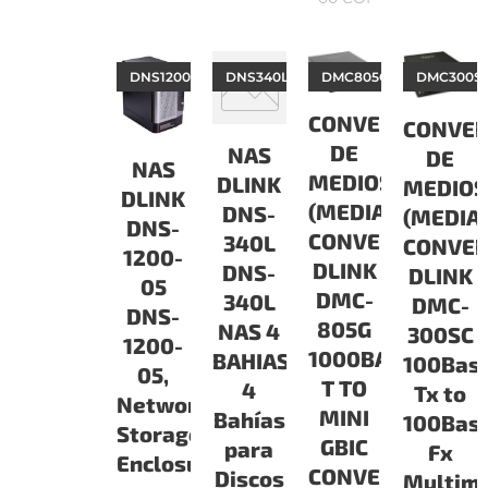
DNS120005
DNS340L
DMC805G
DMC300S
CONVERSOR
CONVE
DE
NAS
DE
NAS
MEDIOS
DLINK
MEDIOS
DLINK
(MEDIA
DNS-
(MEDIA
DNS-
CONVERTER)
340L
CONVER
1200-
DLINK
DNS-
DLINK
05
DMC-
340L
DMC-
DNS-
805G
NAS 4
300SC
1200-
1000BASE-
BAHIAS.
100Bas
05,
T TO
4
Tx to
Network
MINI
Bahías
100Bas
Storage
GBIC
para
Fx
Enclosure
CONVERSOR,
Discos
Multim