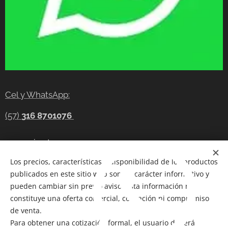
Cel y WhatsApp:
(57)
316 8701076
gerencia@tecnocompras.com.co
Los precios, características y disponibilidad de los productos
Cel y WhatsApp:(57)
316 8701076
publicados en este sitio web son de carácter informativo y
Cel: (57) 300 8686914
pueden cambiar sin previo aviso. Esta información no
constituye una oferta comercial, cotización ni compromiso
Telegram:
https://t.me/tecnocompras
de venta.
Para obtener una cotización formal, el usuario deberá
@tecnocompras;
(57) 316 8701076