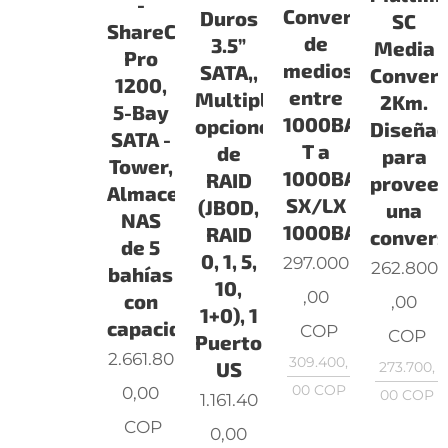
-
Conversión
Duros
SC
ShareCenter
de
3.5”
Media
Pro
medios
SATA,,
Convert
1200,
entre
Multiples
2Km.
5-Bay
1000BASE-
opciones
Diseña
SATA -
T a
de
para
Tower,
1000BASE-
RAID
provee
Almacenamiento
SX/LX
(JBOD,
una
NAS
1000BAS
RAID
convers
de 5
0, 1, 5,
297.000
262.800
bahías
10,
,00
con
,00
1+0), 1
capacidad
COP
COP
Puerto
2.661.80
309.400,
US
273.700,
00
COP
0,00
00
COP
1.161.40
COP
0,00