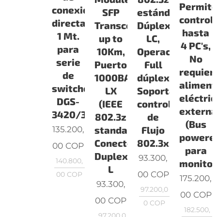
Permit
conexión
estándar),Conec
SFP
control
directa,
Dúplex
Transceiver,
hasta
1 Mt.
LC,
up to
4 PC's,
para
Operación
10Km,
No
serie
Full
Puerto
requier
de
dúplex,
1000BASE-
aliment
switches
Soporta
LX
eléctric
DGS-
control
(IEEE
extern
3420/3620
de
802.3z
(Bus
Flujo
135.200,
standard),
powered
802.3x,Tipo
Conector
00
COP
para
Duplex
93.300,
140.800,
monito
L
00
COP
00
COP
175.200,
93.300,
97.200,0
00
COP
00
COP
0
COP
182.500,
97.200,0