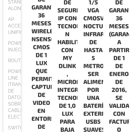
DE
1/5
DE
STAND
GARANTÍA:
ALONE
SEGURIDAD
VGA
GARANT
36
IP CON
CMOSVISIÓN
36
AP
MESES.CONECTIVIDAD
TECNOLOGIA
NOCTURNA
MESES.
ACCESPOINT
WIRELESS
UNIFICADO
N
INFRARROJA
(GARAN
NSENSOR
HABILITADA
DE
A
POWER
CMOS
CON
HASTA
PARTIR
INJECTOR
DE 1
MY
5
DE 1
ROUTER
LUX
DLINK
METROSPUEDE
DE
QUE
POWER
,
SER
ENERO
LINE
PERMITE
MICROFON
ALIMENTADO
DE
(TRANSMISION
CAPTURA
INTEGRADO,
POR
2016,
DE
DE
TECNOLOGIA
UNA
SE
DATOS
VIDEO
SOBRE
DE 1,0
BATERÍA
VALIDA
EN
CABLEADO
LUX
EXTERNA
CON
ELECTRICO)
ENTORNOS
PARA
USB5
FACTUR
DE
SWITCH
BAJA
SUAVES
O