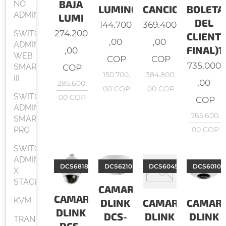
BAJA
NO
LUMINOSID
CANCIO
BOLETA
ADMINISTRABLE
LUMI
DEL
144.700
369.400
274.200
SWITCH
CLIENT
,00
,00
ADMINISTRABLES
FINAL)1/
,00
WEB
COP
COP
735.000
SMART
COP
150.700,
384.800,
III
,00
285.600,
00
COP
00
COP
SWITCH
00
COP
COP
ADMINISTRABLES
765.600,
SMART
PRO
00
COP
SWITCH
ADMINISTRABLES
DCS6818
DCS6210
DCS6045LKT
DCS6010L
X
STACK
CAMARAS
CAMARAS
KVM
DLINK
CAMARAS
CAMAR
DLINK
DCS-
DLINK
DLINK
TRANSCEIVER