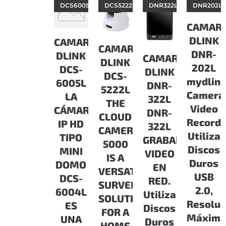
DCS6005L
DCS5222L
DNR322L
DNR202L
CAMAR
DLINK
CAMARAS
CAMARAS
DNR-
DLINK
CAMARAS
DLINK
202L
DCS-
DLINK
DCS-
mydlin
6005L
DNR-
5222L
Camera
LA
322L
THE
Video
CÁMARA
DNR-
CLOUD
Recorde
IP HD
322L
CAMERA
Utiliza
TIPO
GRABADOR
5000
Discos
MINI
VIDEO
IS A
Duros
DOMO
EN
VERSATILE
USB
DCS-
RED.
SURVEILLANCE
2.0,
6004L
Utiliza
SOLUTION
Resoluc
ES
Discos
FOR A
Máxim
UNA
Duros
HOME