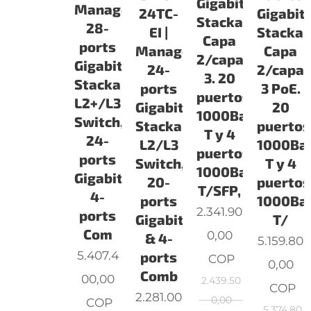
Gigabit
Managed
24TC-
Gigabit
Stackable
28-
EI |
Stackab
Capa
ports
Managed
Capa
2/capa
Gigabit
24-
2/capa
3. 20
Stackable
ports
3 PoE.
puertos
L2+/L3
Gigabit
20
1000Base-
Switch,
Stackable
puertos
T y 4
24-
L2/L3
1000Ba
puertos
ports
Switch,
T y 4
1000Base-
Gigabit,
20-
puertos
T/SFP,
4-
ports
1000Ba
2.341.90
ports
Gigabit
T/
Com
0,00
& 4-
5.159.80
5.407.4
ports
COP
0,00
Comb
00,00
2.439.50
COP
2.281.00
0,00
COP
5.374.80