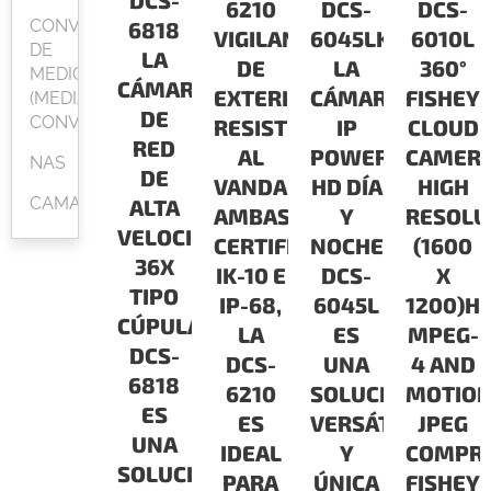
DCS-
6210
DCS-
DCS-
CONVERSOR
6818
VIGILANCIA
6045LKT
6010L
DE
LA
DE
LA
360°
MEDIOS
CÁMARA
EXTERIOR
CÁMARA
FISHEY
(MEDIA
DE
CONVERTER)
RESISTENTE
IP
CLOUD
RED
AL
POWERLINE
CAMER
NAS
DE
VANDALISMOCON
HD DÍA
HIGH
CAMARAS
ALTA
AMBAS
Y
RESOLU
VELOCIDAD
CERTIFICACIONES
NOCHE
(1600
36X
IK-10 E
DCS-
X
TIPO
IP-68,
6045L
1200)H.
CÚPULA
LA
ES
MPEG-
DCS-
DCS-
UNA
4 AND
6818
6210
SOLUCIÓN
MOTIO
ES
ES
VERSÁTIL
JPEG
UNA
IDEAL
Y
COMPRE
SOLUCIÓN
PARA
ÚNICA
FISHEY