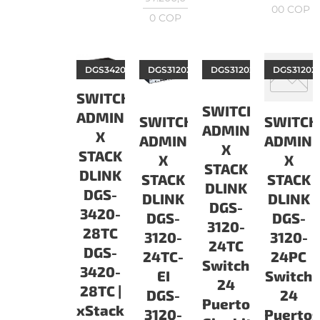
00
COP
0
COP
DGS342028TC
DGS312024TCEI
DGS312024TC
DGS31202
SWITCH
SWITCH
ADMINISTRABLES
SWITCH
SWITCH
ADMINISTRABLE
X
ADMINISTRABLES
ADMINI
X
STACK
X
X
STACK
DLINK
STACK
STACK
DLINK
DGS-
DLINK
DLINK
DGS-
3420-
DGS-
DGS-
3120-
28TC
3120-
3120-
24TC
DGS-
24TC-
24PC
Switch
3420-
EI
Switch
24
28TC |
DGS-
24
Puertos
xStack
3120-
Puerto