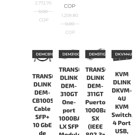
2.772.70
COP
0,00
1.209.80
COP
0,00
COP
DEMCB100S
DEM310GT
DEM311GT
DKVM4U
TRANSCEIVER
TRANSCEIVER
KVM
TRANSCEIVER
DLINK
DLINK
DLINK
DLINK
DEM-
DEM-
DKVM-
DEM-
311GT
310GT
4U
CB100S
Puerto
One-
KVM
Cable
1000Base-
port
Switch,
SFP+
SX
1000BASE-
4 Port
10 GbE
(IEEE
LX SFP
USB,
de
802.3z
Module,