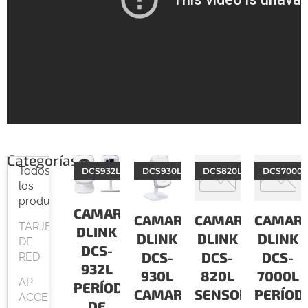
Categorías
Todos
DCS932L
DCS930L
DCS820L
DCS7000L
los
productos
CAMARAS
CAMARAS
CAMARAS
CAMAR
TARJETAS
DLINK
DLINK
DLINK
DLINK
DE
DCS-
DCS-
DCS-
DCS-
RED
932L
930L
820L
7000L
AP
PERÍODO
CAMARA
SENSOR
PERÍOD
ACCESPOINT
DE