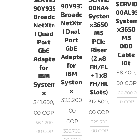
SERVID
90Y9370
00KA498
90Y9352
00AL95
Broadcom
System
Broadcom
System
NetXtreme
x3650
NetXtreme
x3650
I Dual
M5
I Quad
M5
Port
PCIe
Port
ODD
GbE
Riser
GbE
Cable
Adapter
(2 x8
Adapter
Kit
for
FH/FL
for
58.400,
IBM
+ 1 x8
IBM
System
00
COP
FH/HL
System
x
Slots)
x
60.800,0
323.200
312.500,
541.600,
0
COP
,00
00
COP
00
COP
COP
325.500,
564.200,
00
COP
336.700,
00
COP
00
COP