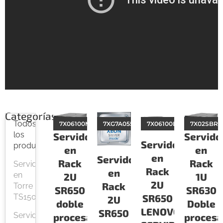
Categorías
Todos
7X06100MLA
7XG7A05576
7X06100LLA
7X02SBRV
los
Servido
Servidor
Servidor
productos
en
en
en
Servidor
Rack
Rack
Servidor
Rack
en
en
1U
2U
2U
Rack
Torre
SR630
SR650
TS150
SR650
2U
Doble
doble
LENOVO
SR650
Servidor
procesa
procesador