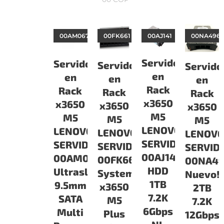
00AM067
00FK661
00AJ141
00NA496
Servidor
Servidor
Servidor
Servido
en
en
en
en
Rack
Rack
Rack
Rack
x3650
x3650
x3650
x3650
M5
M5
M5
M5
LENOVO
LENOVO
LENOVO
LENOV
SERVIDORES
SERVIDORES
SERVIDORES
SERVID
00AJ141
00AM067
00FK661
00NA4
HDD
Ultraslim
System
Nuevo!!
1TB
9.5mm
x3650
2TB
7.2K
SATA
M5
7.2K
6Gbps
Multi
Plus
12Gbps