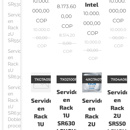
10.000.
10.000.
Intel
SR530
8.173.60
000,00
000,00
10.000.
Servidor
0,00
COP
COP
en
000,00
COP
Rack
10.000.0
10.000.0
COP
2U
8.514.20
00,00
00,00
SR550
10.000.0
0,00
COP
COP
00,00
Servidor
COP
en
COP
Rack
1U
SR630
7XG7A05534
7X02100PLA
4XG7A07192
7X04A06N
Servidor
Servidor
Servido
en
en
en
Servidor
Servidor
Rack
1U
Rack
Rack
en
en
SR630
1U
2U
Rack
Rack
Doble
SR630
SR550
1U
2U
procesador