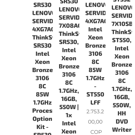
SR530
SR530
LENOVO
LENOV
LENOVO
LENOVO
SERVIDORES
SERVID
SERVIDORES
SERVIDORES
4XG7A07218
7X10SB
7X08A066LA
4XG7A07206
Intel
ThinkS
ThinkSystem
ThinkSystem
Xeon
ST550,
SR530,
SR530
Bronze
Intel
Intel
Intel
3106
Xeon
Xeon
Xeon
8C
Bronze
Bronze
Bronze
85W
3106
3106
3106
1.7GHz
8C
8C
8C
-
1.7GHz,
1.7GHz,
85W
ST550
16GB,
16GB,
1.7GHz
LFF
550W,
550W |
Processor
2.753.2
HH
1x
Option
DVD
00,00
Intel
Kit -
Writer
Xeon
COP
SR530