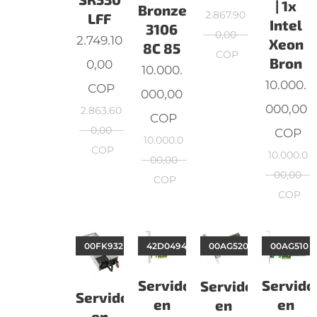
| 1x
Bronze
2.867.90
LFF
Intel
3106
0,00
2.749.10
Xeon
8C 85
COP
Bron
0,00
10.000.
10.000.
COP
000,00
000,00
2.863.60
COP
0,00
COP
10.000.0
COP
10.000.0
00,00
00,00
COP
COP
00FK932
42D0494
00AG520
00AG510
Servidor
Servido
Servidor
Servidor
en
en
en
en