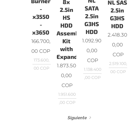
NL
Burner
8x
NL SAS
SATA
-
2.5in
2.5in
2.5in
x3550
HS
G3HS
G3HS
-
HDD
HDD
HDD
x3650
Assembly
2.418.30
Kit
1.092.90
166.700,
0,00
with
0,00
00
COP
COP
Expander
COP
173.600,
2.519.100,
1.873.50
00
COP
1.138.400
00
COP
0,00
,00
COP
COP
1.951.600
,00
COP
Siguiente