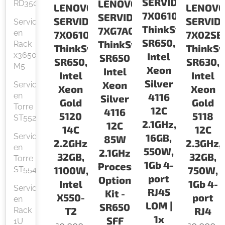
SERVIDORES
LENOVO
RD350
LENOV
LENOVO
7X06100LLA
SERVIDORES
SERVID
SERVIDORES
Servidor
ThinkSystem
7XG7A05576
en
7X02SB
7X06100MLA
SR650,
ThinkSystem
Rack
ThinkS
ThinkSystem
x3650
Intel
SR650
SR630,
SR650,
M5
Xeon
Intel
Intel
Intel
Silver
Xeon
Servidor
Xeon
Xeon
en
4116
Silver
Gold
Gold
Torre
12C
4116
5118
5120
ST552
2.1GHz,
12C
12C
14C
Servidor
16GB,
85W
2.3GHz,
2.2GHz,
en
550W,
2.1GHz
32GB,
32GB,
Torre
1Gb 4-
Processor
750W,
1100W,
ST554
port
Option
1Gb 4-
Intel
Servidor
RJ45
Kit -
port
X550-
en
LOM |
SR650
RJ4
T2
Rack
1x
SFF
1U