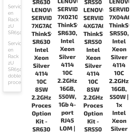
LENOVO
LENOV
SR630
SR550
Servidor
SERVIDORES
SERVID
LENOVO
LENOVO
en
7X02100PLA
7X04A0
SERVIDORES
SERVIDORES
Rack
ThinkSystem
ThinkS
7XG7A05534
4XG7A07192
2U
SR630,
SR550,
SR650
ThinkSystem
ThinkSystem
Intel
Intel
SR630
SR550
Servidor
Xeon
Xeon
Intel
Intel
en
Silver
Silver
Rack
Xeon
Xeon
2U
4114
4114
Silver
Silver
SR650
10C
10C
4114
4114
doble
2.2GHz,
2.2GHz,
10C
10C
procesador
16GB,
16GB,
85W
85W
550W,
550W |
2.2GHz
2.2GHz
1Gb 4-
1x
Processor
Processor
port
Intel
Option
Option
RJ45
Xeon
Kit -
Kit -
LOM |
Silver
SR630
SR550