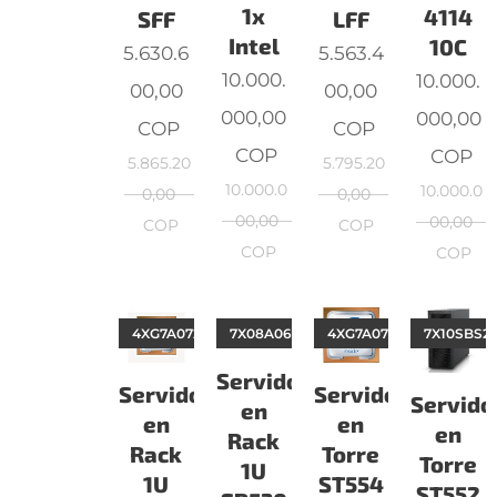
1x
4114
SFF
LFF
Intel
10C
5.630.6
5.563.4
10.000.
10.000.
00,00
00,00
000,00
000,00
COP
COP
COP
COP
5.865.20
5.795.20
10.000.0
10.000.0
0,00
0,00
00,00
00,00
COP
COP
COP
COP
4XG7A07206
7X08A066LA
4XG7A07218
7X10SBS2
Servidor
Servidor
Servidor
Servido
en
en
en
en
Rack
Rack
Torre
Torre
1U
1U
ST554
ST552