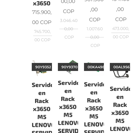
00,00
x3650
,00
,00
COP
715.900,
COP
COP
3.046.40
00
COP
473.000,
0,00
1.007.60
745.700,
00
COP
COP
0,00
00
COP
COP
90Y9352
90Y9370
00KA498
00AL956
Servidor
Servidor
Servidor
Servido
en
en
en
en
Rack
Rack
Rack
Rack
x3650
x3650
x3650
x3650
M5
M5
M5
M5
LENOVO
LENOVO
LENOVO
LENOV
SERVIDORES
SERVIDORES
SERVIDORES