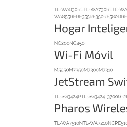
TL-WA830RETL-WA730RETL-WA
WA855RERE355RE350RE580DRE
Hogar Intelige
NC200NC450
Wi-Fi Móvil
M5250M7350M7300M7310
JetStream Swi
TL-SG3424PTL-SG3424T3700G-2
Pharos Wirel
TL-WA7510NTL-WA7210NCPE51