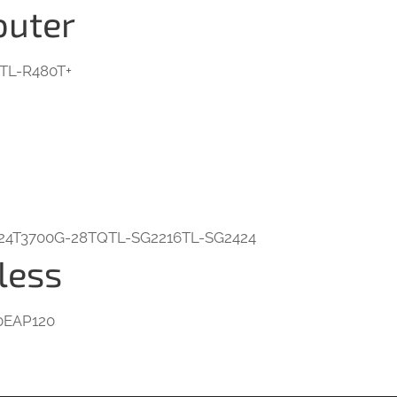
outer
TL-R480T+
24T3700G-28TQTL-SG2216TL-SG2424
less
0EAP120