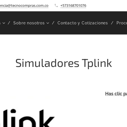
encia@tecnocompras.com.co
+573168701076
s
Sobre nosotros
Contacto y Cotizaciones
Proc
Simuladores Tplink
Has clic 