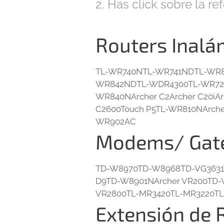
2. Has click sobre la re
Routers Inalá
TL-WR740NTL-WR741NDTL-WR
WR842NDTL-WDR4300TL-WR720
WR840NArcher C2Archer C20iAr
C2600Touch P5TL-WR810NArcher
WR902AC
Modems/ Gat
TD-W8970TD-W8968TD-VG3631T
D9TD-W8901NArcher VR200TD-W
VR2800TL-MR3420TL-MR3220TL
Extensión de 