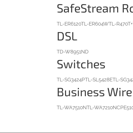
SafeStream R
TL-ER6120TL-ER604WTL-R470T+
DSL
TD-W8951ND
Switches
TL-SG3424PTL-SL5428ETL-SG34
Business Wire
TL-WA7510NTL-WA7210NCPE51