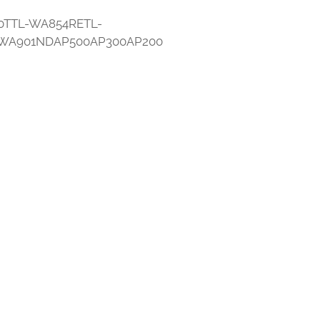
0TTL-WA854RETL-
-WA901NDAP500AP300AP200