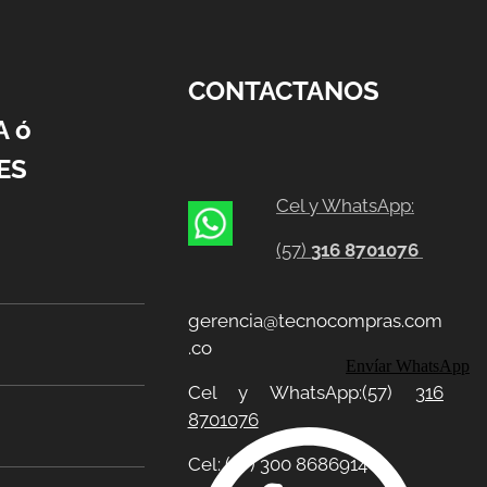
CONTACTANOS
A ó
ES
Cel y WhatsApp:
(57)
316 8701076
gerencia@tecnocompras.com
.co
Envíar WhatsApp
Cel y WhatsApp:(57)
316
8701076
Cel: (57) 300 8686914