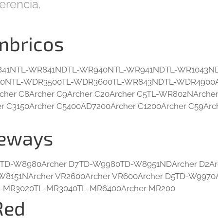
ferencia.
mbricos
841NTL-WR841NDTL-WR940NTL-WR941NDTL-WR1043N
NTL-WDR3500TL-WDR3600TL-WR843NDTL-WDR4900Ar
cher C8Archer C9Archer C20Archer C5TL-WR802NArcher
 C3150Archer C5400AD7200Archer C1200Archer C59Arch
eways
D-W8980Archer D7TD-W9980TD-W8951NDArcher D2Ar
8151NArcher VR2600Archer VR600Archer D5TD-W9970A
-MR3020TL-MR3040TL-MR6400Archer MR200
Red