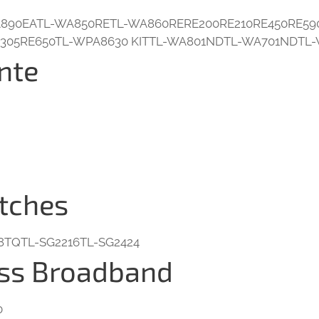
890EATL-WA850RETL-WA860RERE200RE210RE450RE59
305RE650TL-WPA8630 KITTL-WA801NDTL-WA701NDTL
nte
tches
8TQTL-SG2216TL-SG2424
ess Broadband
0