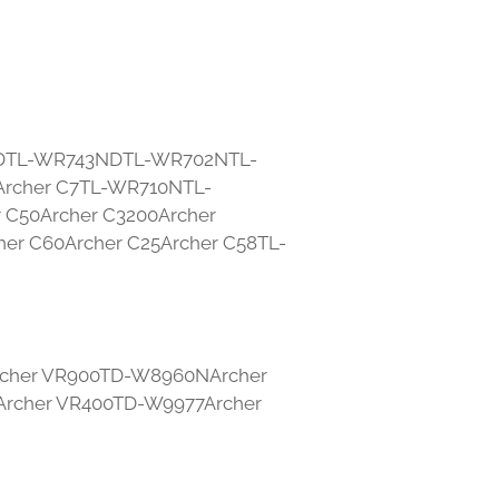
DTL-WR743NDTL-WR702NTL-
cher C7TL-WR710NTL-
 C50Archer C3200Archer
er C60Archer C25Archer C58TL-
cher VR900TD-W8960NArcher
rcher VR400TD-W9977Archer