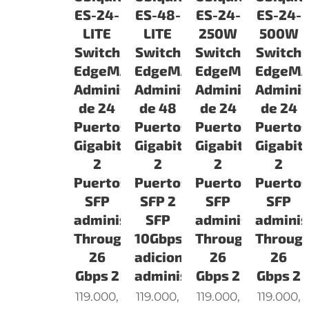
ES-24-
ES-48-
ES-24-
ES-24-
LITE
LITE
250W
500W
Switch
Switch
Switch
Switch
EdgeMAX
EdgeMAX
EdgeMAX
EdgeM
Administrable
Administrable
Administrable
Adminis
de 24
de 48
de 24
de 24
Puertos
Puertos
Puertos
Puerto
Gigabit
Gigabit
Gigabit
Gigabit
2
2
2
2
Puertos
Puertos
Puertos
Puerto
SFP
SFP 2
SFP
SFP
administrable
SFP
administrable
adminis
Throughput
10Gbps
Throughput
Throug
26
adicionales
26
26
Gbps 2
administr
Gbps 2
Gbps 2
119.000,
119.000,
119.000,
119.000,