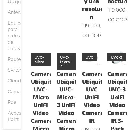
y una
nocturn
Ubiquiti
resoluci
119.000,
Antenas
n
00
COP
Equipos
119.000,
para
00
COP
redes
de
datos
UVC-
UVC-
UVC
UVC-3
Router
Micro
Micro-
3
Switchs
Camaras
Camaras
Camaras
Camara
Ubiquiti
Ubiquiti
Ubiquiti
Ubiquiti
Cloud
UVC-
UVC-
UVC
UVC-3
Camaras
Micro
Micro-
UniFi
UniFi
Poe
UniFi
3 UniFi
Video
Video
Video
Video
Camera
Camera
Access
Point
Camera
Camera
IR
IR 3-
Micro
Micro
Pack
119.000,