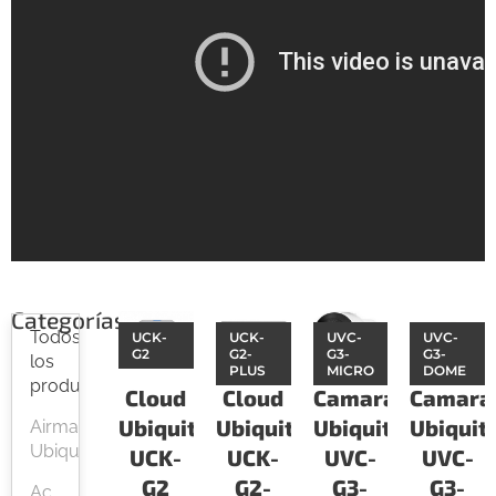
Categorías
Todos
UCK-
UCK-
UVC-
UVC-
G2
G2-
G3-
G3-
los
PLUS
MICRO
DOME
productos
Cloud
Cloud
Camaras
Camara
Ubiquiti
Ubiquiti
Ubiquiti
Ubiquiti
Airmax
Ubiquiti
UCK-
UCK-
UVC-
UVC-
G2
G2-
G3-
G3-
Ac