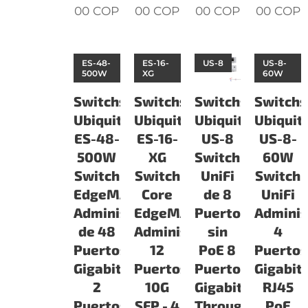
00
COP
00
COP
00
COP
00
COP
ES-48-
ES-16-
US-8
US-8-
500W
XG
60W
Switchs
Switchs
Switchs
Switchs
Ubiquiti
Ubiquiti
Ubiquiti
Ubiquiti
ES-48-
ES-16-
US-8
US-8-
500W
XG
Switch
60W
Switch
Switch
UniFi
Switch
EdgeMAX
Core
de 8
UniFi
Administrable
EdgeMAX
Puertos
Adminis
de 48
Administrable
sin
4
Puertos
12
PoE 8
Puerto
Gigabit
Puertos
Puertos
Gigabit
2
10G
Gigabit
RJ45
Puertos
SFP - 4
Throughput
PoE