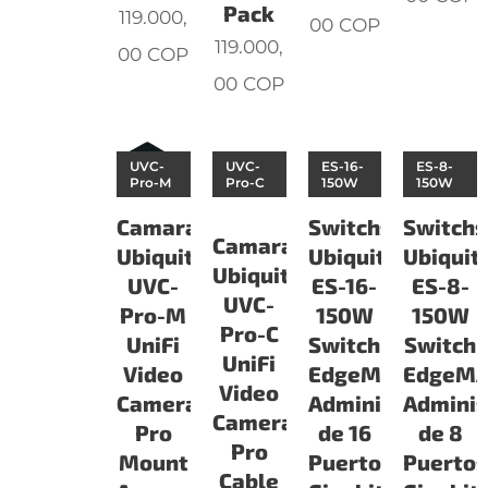
Pack
119.000,
00
COP
119.000,
00
COP
00
COP
UVC-
UVC-
ES-16-
ES-8-
Pro-M
Pro-C
150W
150W
Camaras
Switchs
Switchs
Camaras
Ubiquiti
Ubiquiti
Ubiquiti
Ubiquiti
UVC-
ES-16-
ES-8-
UVC-
Pro-M
150W
150W
Pro-C
UniFi
Switch
Switch
UniFi
Video
EdgeMAX
EdgeM
Video
Camera
Administrable
Adminis
Camera
Pro
de 16
de 8
Pro
Mount
Puertos
Puerto
Cable