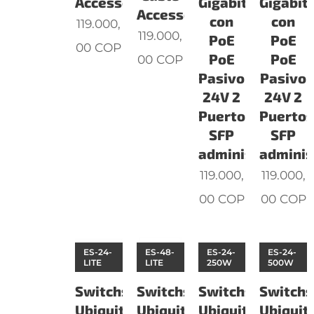
Accessory
Gigabit
Gigabit
Accessory
con
con
119.000,
119.000,
PoE
PoE
00
COP
PoE
PoE
00
COP
Pasivo
Pasivo
24V 2
24V 2
Puertos
Puerto
SFP
SFP
administrab
adminis
119.000,
119.000,
00
COP
00
COP
ES-24-
ES-48-
ES-24-
ES-24-
LITE
LITE
250W
500W
Switchs
Switchs
Switchs
Switchs
Ubiquiti
Ubiquiti
Ubiquiti
Ubiquiti