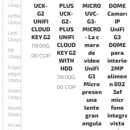
UCK-
PLUS
MICRO
DOME
Ubiquiti
G2
UCK-
UVC-
Camara
Airfiber
UNIFI
G2-
G3-
IP
Ubiquiti
CLOUD
PLUS
MICRO
UniFi
Unifi
KEY G2
UNIFI
- La c
G3
Ubiquiti
CLOUD
mara
DOME
119.000,
Mfi
KEY G2
de
para
00
COP
Ubiquiti
WITH
video
interior
Edgerouter
HDD
UniFi
2MP
edgemax
G3
aliment
119.000,
Ubiquiti
Micro
n 802
00
COP
Antenas
presenta
3af
Ubiquiti
una
micr
lente
fono
Routers
Ubiquiti
gran
integra
angular
vista
Accesorios