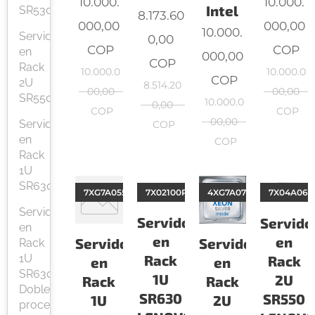
10.000.
10.000.
Intel
SR530
8.173.60
000,00
000,00
10.000.
Servidor
0,00
COP
COP
en
000,00
COP
Rack
10.000.0
10.000.0
COP
2U
8.514.20
00,00
00,00
SR550
10.000.0
0,00
COP
COP
00,00
Servidor
COP
en
COP
Rack
1U
SR630
7XG7A05534
7X02100PLA
4XG7A07192
7X04A06N
Servidor
Servidor
Servido
en
en
en
Servidor
Servidor
Rack
1U
Rack
Rack
en
en
SR630
1U
2U
Rack
Rack
Doble
SR630
SR550
1U
2U
procesador