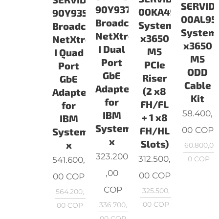
SERVID
90Y9370
00KA498
90Y9352
00AL95
Broadcom
System
Broadcom
System
NetXtreme
x3650
NetXtreme
x3650
I Dual
M5
I Quad
M5
Port
PCIe
Port
ODD
GbE
Riser
GbE
Cable
Adapter
(2 x8
Adapter
Kit
for
FH/FL
for
58.400,
IBM
+ 1 x8
IBM
System
00
COP
FH/HL
System
x
Slots)
x
60.800,0
323.200
312.500,
541.600,
0
COP
,00
00
COP
00
COP
COP
325.500,
564.200,
00
COP
336.700,
00
COP
00
COP