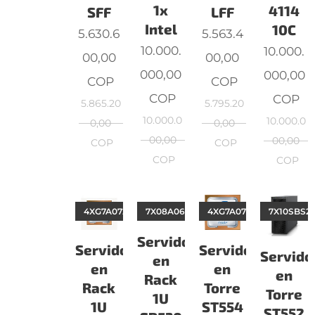
1x
4114
SFF
LFF
Intel
10C
5.630.6
5.563.4
10.000.
10.000.
00,00
00,00
000,00
000,00
COP
COP
COP
COP
5.865.20
5.795.20
10.000.0
10.000.0
0,00
0,00
00,00
00,00
COP
COP
COP
COP
4XG7A07206
7X08A066LA
4XG7A07218
7X10SBS2
Servidor
Servidor
Servidor
Servido
en
en
en
en
Rack
Rack
Torre
Torre
1U
1U
ST554
ST552