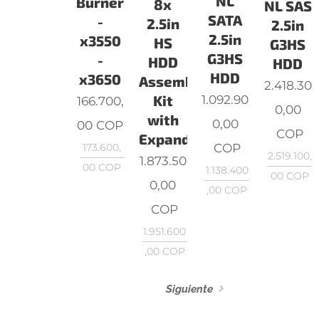
NL
Burner
8x
NL SAS
SATA
-
2.5in
2.5in
2.5in
x3550
HS
G3HS
G3HS
-
HDD
HDD
HDD
x3650
Assembly
2.418.30
Kit
1.092.90
166.700,
0,00
with
0,00
00
COP
COP
Expander
COP
173.600,
2.519.100,
1.873.50
00
COP
1.138.400
00
COP
0,00
,00
COP
COP
1.951.600
,00
COP
Siguiente