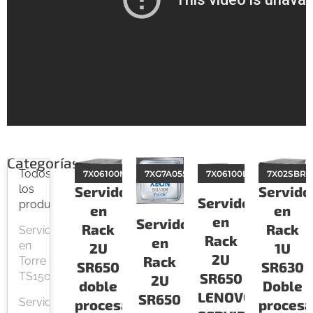
Categorías
Todos
7X06100MLA
7XG7A05576
7X06100LLA
7X02SBRV
los
Servido
Servidor
Servidor
productos
en
en
en
Servidor
Rack
Rack
Servidor
Rack
en
en
1U
2U
2U
Rack
Torre
SR630
SR650
TS150
SR650
2U
Doble
doble
LENOVO
SR650
Servidor
procesa
procesador