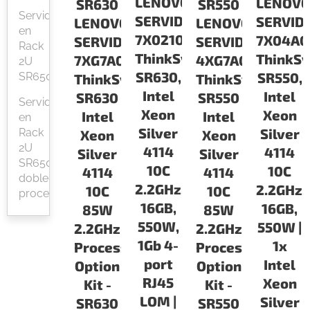
LENOVO
LENOV
SR630
SR550
Servidor
SERVIDORES
SERVID
LENOVO
LENOVO
en
7X02100PLA
7X04A0
SERVIDORES
SERVIDORES
Rack
ThinkSystem
ThinkS
7XG7A05534
4XG7A07192
2U
SR630,
SR550,
SR650
ThinkSystem
ThinkSystem
Intel
Intel
SR630
SR550
Servidor
Xeon
Xeon
Intel
Intel
en
Silver
Silver
Rack
Xeon
Xeon
2U
4114
4114
Silver
Silver
SR650
10C
10C
4114
4114
doble
2.2GHz,
2.2GHz,
10C
10C
procesador
16GB,
16GB,
85W
85W
550W,
550W |
2.2GHz
2.2GHz
1Gb 4-
1x
Processor
Processor
port
Intel
Option
Option
RJ45
Xeon
Kit -
Kit -
LOM |
Silver
SR630
SR550