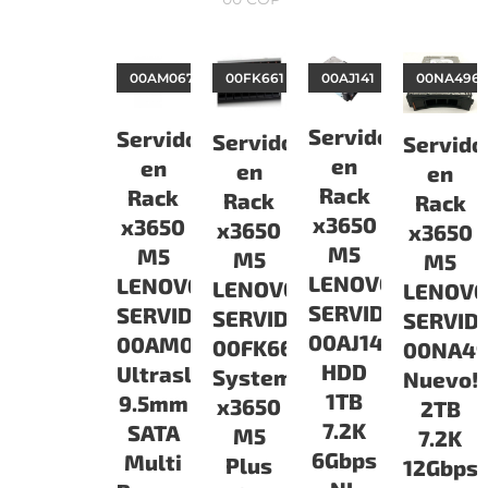
00AM067
00FK661
00AJ141
00NA496
Servidor
Servidor
Servidor
Servido
en
en
en
en
Rack
Rack
Rack
Rack
x3650
x3650
x3650
x3650
M5
M5
M5
M5
LENOVO
LENOVO
LENOVO
LENOV
SERVIDORES
SERVIDORES
SERVIDORES
SERVID
00AJ141
00AM067
00FK661
00NA4
HDD
Ultraslim
System
Nuevo!!
1TB
9.5mm
x3650
2TB
7.2K
SATA
M5
7.2K
6Gbps
Multi
Plus
12Gbps