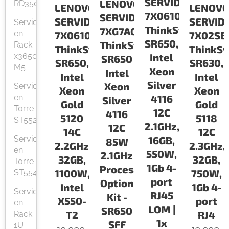
SERVIDORES
LENOVO
RD350
LENOV
LENOVO
7X06100LLA
SERVIDORES
SERVID
SERVIDORES
Servidor
ThinkSystem
7XG7A05576
en
7X02SB
7X06100MLA
SR650,
ThinkSystem
Rack
ThinkS
ThinkSystem
x3650
Intel
SR650
SR630,
SR650,
M5
Xeon
Intel
Intel
Intel
Silver
Xeon
Servidor
Xeon
Xeon
en
4116
Silver
Gold
Gold
Torre
12C
4116
5118
5120
ST552
2.1GHz,
12C
12C
14C
Servidor
16GB,
85W
2.3GHz,
2.2GHz,
en
550W,
2.1GHz
32GB,
32GB,
Torre
1Gb 4-
Processor
750W,
1100W,
ST554
port
Option
1Gb 4-
Intel
Servidor
RJ45
Kit -
port
X550-
en
LOM |
SR650
RJ4
T2
Rack
1x
SFF
1U