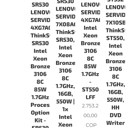
SR530
SR530
LENOVO
LENOV
LENOVO
LENOVO
SERVIDORES
SERVID
SERVIDORES
SERVIDORES
4XG7A07218
7X10SB
7X08A066LA
4XG7A07206
Intel
ThinkS
ThinkSystem
ThinkSystem
Xeon
ST550,
SR530,
SR530
Bronze
Intel
Intel
Intel
3106
Xeon
Xeon
Xeon
8C
Bronze
Bronze
Bronze
85W
3106
3106
3106
1.7GHz
8C
8C
8C
-
1.7GHz,
1.7GHz,
85W
ST550
16GB,
16GB,
1.7GHz
LFF
550W,
550W |
Processor
2.753.2
HH
1x
Option
DVD
00,00
Intel
Kit -
Writer
Xeon
COP
SR530