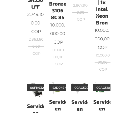
| 1x
Bronze
2.867.90
LFF
Intel
3106
0,00
2.749.10
Xeon
8C 85
COP
Bron
0,00
10.000.
10.000.
COP
000,00
000,00
2.863.60
COP
0,00
COP
10.000.0
COP
10.000.0
00,00
00,00
COP
COP
00FK932
42D0494
00AG520
00AG510
Servidor
Servido
Servidor
Servidor
en
en
en
en