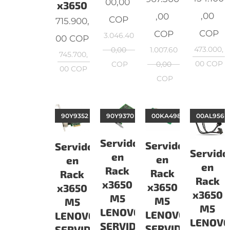
00,00
x3650
,00
,00
COP
715.900,
COP
COP
3.046.40
00
COP
473.000,
0,00
1.007.60
745.700,
00
COP
COP
0,00
00
COP
COP
90Y9352
90Y9370
00KA498
00AL956
Servidor
Servidor
Servidor
Servido
en
en
en
en
Rack
Rack
Rack
Rack
x3650
x3650
x3650
x3650
M5
M5
M5
M5
LENOVO
LENOVO
LENOVO
LENOV
SERVIDORES
SERVIDORES
SERVIDORES