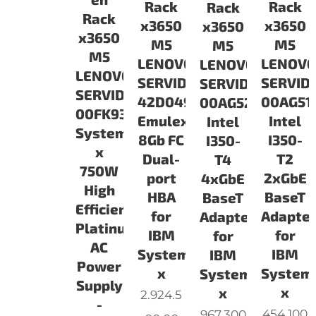
Rack
Rack
Rack
Rack
x3650
x3650
x3650
x3650
M5
M5
M5
M5
LENOVO
LENOV
LENOVO
LENOVO
SERVIDORES
SERVID
SERVIDORES
SERVIDORES
42D0494
00AG51
00AG520
00FK932
Emulex
Intel
Intel
System
8Gb FC
I350-
I350-
x
Dual-
T2
T4
750W
port
2xGbE
4xGbE
High
HBA
BaseT
BaseT
Efficiency
for
Adapte
Adapter
Platinum
IBM
for
for
AC
System
IBM
IBM
Power
x
System
System
Supply
x
x
2.924.5
-
454.100
967.300