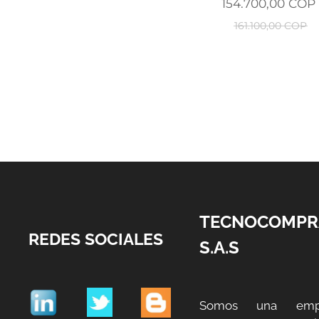
154.700,00
COP
161.100,00
COP
TECNOCOMPR
REDES SOCIALES
S.A.S
Somos una emp