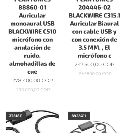
88860-01
204446-02
Auricular
BLACKWIRE C315.1
monoaural USB
Auricular Biaural
BLACKWIRE C510
con cable USB y
micrófono con
con conexión de
anulación de
3.5 MM, , El
ruido,
micrófono c
almohadillas de
247.500,00
COP
cue
257.800,00
COP
278.400,00
COP
290.000,00
COP
3781811
8928011