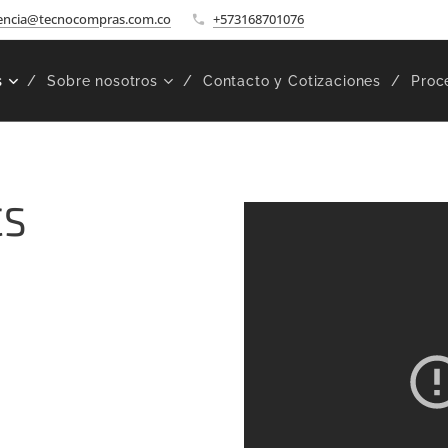
encia@tecnocompras.com.co
+573168701076
s
Sobre nosotros
Contacto y Cotizaciones
Proc
CS