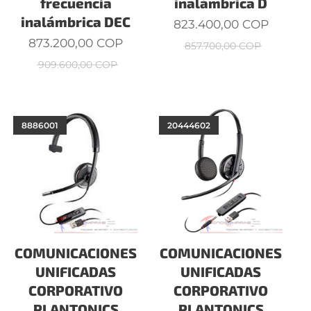
frecuencia
inalámbrica D
inalámbrica DEC
823.400,00
COP
873.200,00
COP
857.700,00
COP
909.600,00
COP
8886001
20444602
COMUNICACIONES
COMUNICACIONES
UNIFICADAS
UNIFICADAS
CORPORATIVO
CORPORATIVO
PLANTONICS
PLANTONICS