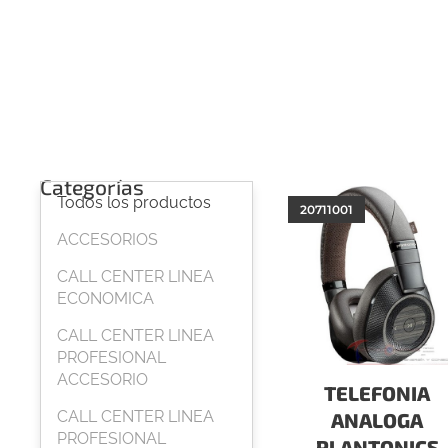
Categorías
Todos los productos
20711001
ACCESORIOS
CALL CENTER LINEA
ECONOMICA
CALL CENTER LINEA
PROFESIONAL
ACCESORIO
TELEFONIA
CALL CENTER LINEA
ANALOGA
PROFESIONAL
PLANTONICS