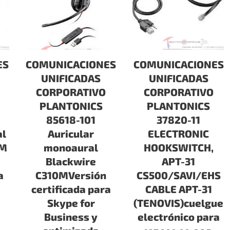
ES
COMUNICACIONES
COMUNICACIONES
UNIFICADAS
UNIFICADAS
CORPORATIVO
CORPORATIVO
PLANTONICS
PLANTONICS
85618-101
37820-11
al
Auricular
ELECTRONIC
0M
monoaural
HOOKSWITCH,
Blackwire
APT-31
a
C310MVersión
CS500/SAVI/EHS
certificada para
CABLE APT-31
Skype for
(TENOVIS)cuelgue
Business y
electrónico para