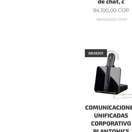
de chat, c
94.100,00
COP
98.000,00
COP
8828301
COMUNICACION
UNIFICADAS
CORPORATIVO
PLANTONICS