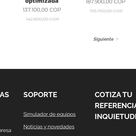
optimizada
187.900,00
COP
137.100,00
COP
195.700,00
COP
142.800,00
COP
Siguiente
AS
SOPORTE
COTIZA TU
REFERENCI
Simulador de equipos
INQUIETUD
Noticias y novedades
resa