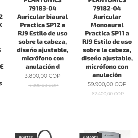
79183-04
79182-04
2
Auricular biaural
Auricular
K
Practica SP12 a
Monoaural
RJ9 Estilo de uso
Practica SP11 a
sobre la cabeza,
RJ9 Estilo de uso
S
diseńo ajustable,
sobre la cabeza,
micrófono con
diseńo ajustable,
E
anulación d
micrófono con
anulación
3.800,00
COP
s
59.900,00
COP
4.000,00
COP
62.400,00
COP
8093311
6514501