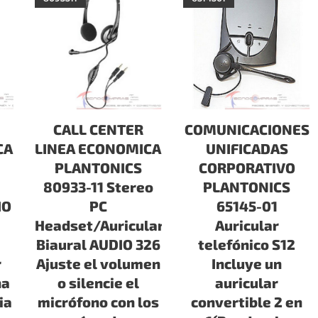
CALL CENTER
COMUNICACIONES
CA
LINEA ECONOMICA
UNIFICADAS
PLANTONICS
CORPORATIVO
80933-11 Stereo
PLANTONICS
IO
PC
65145-01
Headset/Auricular
Auricular
Biaural AUDIO 326
telefónico S12
r
Ajuste el volumen
Incluye un
na
o silencie el
auricular
ia
micrófono con los
convertible 2 en