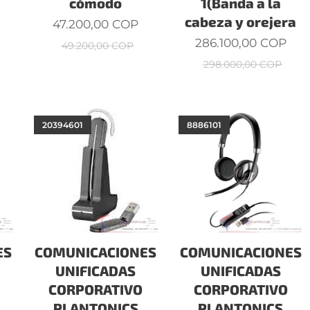
cómodo
1(Banda a la
cabeza y orejera
47.200,00
COP
286.100,00
COP
49.200,00
COP
298.000,00
COP
20394601
8886101
ES
COMUNICACIONES
COMUNICACIONES
UNIFICADAS
UNIFICADAS
CORPORATIVO
CORPORATIVO
PLANTONICS
PLANTONICS