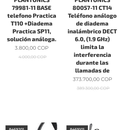
79981-11 BASE
80057-11 CT14
telefono Practica
Teléfono análogo
T110 +Diadema
de diadema
Practica SP11,
inalámbrico DECT
solución análoga.
6.0, (1.9 GHz)
limita la
3.800,00
COP
interferencia
4.000,00
COP
durante las
llamadas de
373.700,00
COP
389.300,00
COP
8469201
8469101