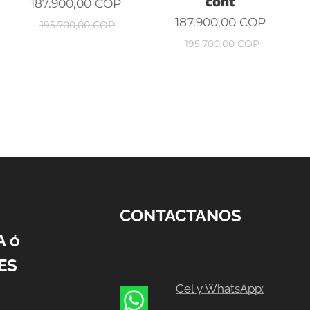
cont
187.900,00
COP
187.900,00
COP
195.700,00
COP
195.700,00
COP
CONTACTANOS
A ó
ES
Cel y WhatsApp: