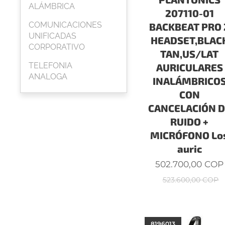
ALÁMBRICA
207110-01
COMUNICACIONES
BACKBEAT PRO 
UNIFICADAS
HEADSET,BLAC
CORPORATIVO
TAN,US/LAT
TELEFONIA
AURICULARES
ANALOGA
INALÁMBRICO
CON
CANCELACIÓN D
RUIDO +
MICRÓFONO Lo
auric
502.700,00
COP
523.600,00
COP
8196013