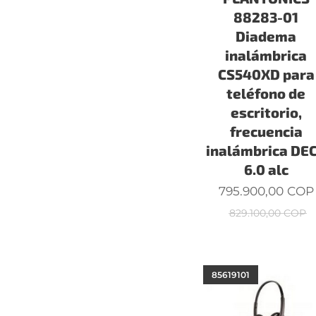
88283-01
Diadema
inalámbrica
CS540XD para
teléfono de
escritorio,
frecuencia
inalámbrica DE
6.0 alc
795.900,00
COP
829.100,00
COP
85619101