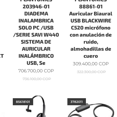
203946-01
88861-01
DIADEMA
Auricular Biaural
INALAMBRICA
USB BLACKWIRE
SOLO PC /USB
C520 micrófono
/SERIE SAVI W440
con anulación de
SISTEMA DE
ruido,
AURICULAR
almohadillas de
CT
INALÁMBRICO
cuero
USB, Se
309.400,00
COP
706.700,00
COP
322.300,00
COP
736.100,00
COP
85618101
3782011