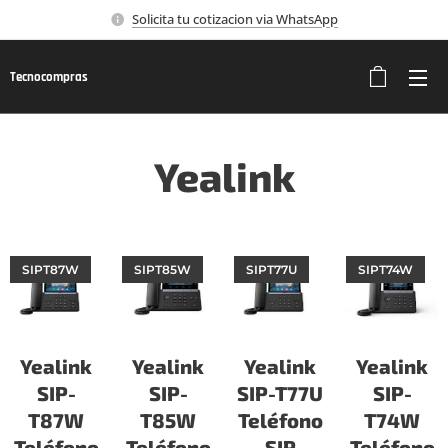
Solicita tu cotizacion via WhatsApp
Tecnocompras
Yealink
SIPT87W
SIPT85W
SIPT77U
SIPT74W
Yealink
Yealink
Yealink
Yealink
SIP-
SIP-
SIP-T77U
SIP-
T87W
T85W
Teléfono
T74W
Teléfono
Teléfono
SIP
Teléfono