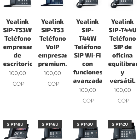
Yealink
Yealink
Yealink
Yealink
SIP-T53W
SIP-T53
SIP-
SIP-T44U
Teléfono
Teléfono
T44W
Teléfono
empresarial
VoIP
Teléfono
SIP de
de
empresarial
SIP Wi-Fi
oficina
escritorio.
premium.
con
equilibrad
funciones
y
100,00
100,00
avanzadas.
versátil.
COP
COP
100,00
100,00
COP
COP
SIPT48U
SIPT46U
SIPT43U
SIPT42U