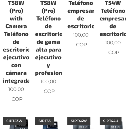
T58W
T58W
Teléfono
T54W
(Pro)
(Pro)
empresarial
Teléfono
with
Teléfono
de
empresari
Camera
de
escritorio.
de
Teléfono
escritorio
escritorio.
100,00
de
de gama
100,00
COP
escritorio
alta para
COP
ejecutivo
ejecutivos
con
y
cámara
profesionales.
integrada.
100,00
100,00
COP
COP
SIPT53W
SIPT53
SIPT44W
SIPT44U