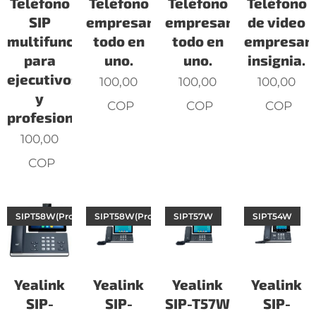
Teléfono
Teléfono
Teléfono
Teléfono
SIP
empresarial
empresarial
de video
multifuncional
todo en
todo en
empresari
para
uno.
uno.
insignia.
ejecutivos
100,00
100,00
100,00
y
COP
COP
COP
profesionales.
100,00
COP
SIPT58W(Pro)withCamera
SIPT58W(Pro)
SIPT57W
SIPT54W
Yealink
Yealink
Yealink
Yealink
SIP-
SIP-
SIP-T57W
SIP-