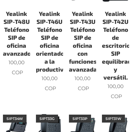
Yealink
Yealink
Yealink
Yealink
SIP-T48U
SIP-T46U
SIP-T43U
SIP-T42U
Teléfono
Teléfono
Teléfono
Teléfono
SIP de
SIP de
SIP de
de
oficina
oficina
oficina
escritorio
avanzado.
orientado
con
SIP
a la
funciones
equilibrad
100,00
productividad.
avanzadas.
y
COP
versátil.
100,00
100,00
100,00
COP
COP
COP
SIPT34W
SIPT33G
SIPT33P
SIPT31W