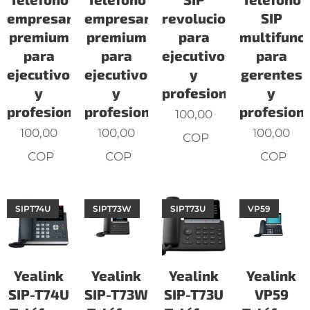
empresarial
empresarial
revolucionario
SIP
premium
premium
para
multifunc
para
para
ejecutivos
para
ejecutivos
ejecutivos
y
gerentes
y
y
profesionales.
y
profesionales.
profesionales.
profesiona
100,00
100,00
100,00
100,00
COP
COP
COP
COP
SIPT74U
SIPT73W
SIPT73U
VP59
Yealink
Yealink
Yealink
Yealink
SIP-T74U
SIP-T73W
SIP-T73U
VP59