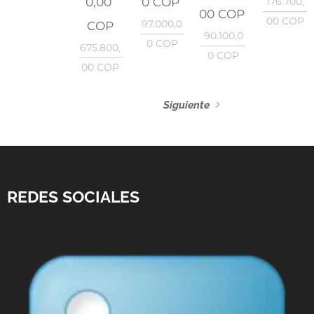
0,00
0
COP
176.700,
00
COP
00
COP
97.000,0
COP
90.100,0
0
COP
675.800,
0
COP
00
COP
Siguiente
REDES SOCIALES