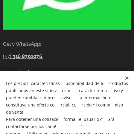
Cel y WhatsApp:
(57)
316 8701076
gerencia@tecnocompras.com.co
Los precios, características y disponibilidad de los productos
Cel y WhatsApp:(57)
316 8701076
publicados en este sitio web son de carácter informativo y
Cel: (57) 300 8686914
pueden cambiar sin previo aviso. Esta información no
constituye una oferta comercial, cotización ni compromiso
Telegram:
https://t.me/tecnocompras
de venta.
Para obtener una cotización formal, el usuario deberá
@tecnocompras;
(57) 316 8701076
contactarse por los canales oficiales de la
empresa. Utilizamos cookies para permitir un correcto