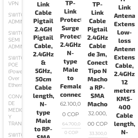
TP-
Link
TP-
VPN
Link
Link
Cable
Link
Antena
SWITCH
Protector
Pigtail
Cable
ADMINISTRABLES
Extensi
Surge
2.4GH
Pigtail
Low-
SWITCH
Protector,
Pigtail
2.4GHz
loss
SEMI
2.4GHz,
Cable,
Cable
ADMINISTRABLES
Antenn
N-
2.4GHz
de 3m,
Extensi
SWITCH
type
&
Conector
Cable,
POE
Male
5GHz,
Tipo N
(Power
2.4GHz,
to
50cm
Macho
Over
12
Ethernet)
Female
Cable
a RP-
meters
connector
length,
SMA
CONVERTIDORES
KMS-
N-
Macho
DE
62.100,0
400
MEDIOS
type
32.000,
0
COP
Cable
Y
Male
length,
00
COP
TRANSCEIVER
64.700,0
to RP-
N-
0
COP
33.300,0
SWITCH
SMA