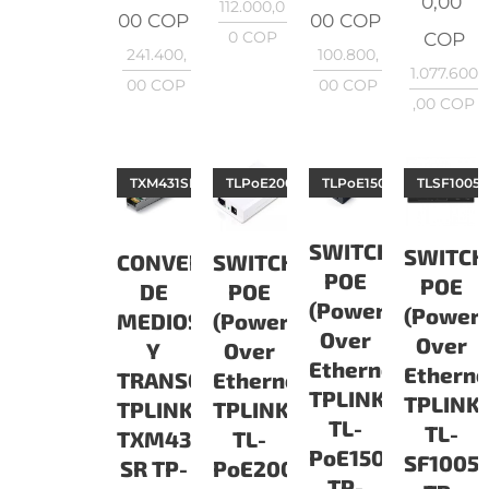
0,00
112.000,0
00
COP
00
COP
0
COP
COP
100.800,
241.400,
1.077.600
00
COP
00
COP
,00
COP
TXM431SR
TLPoE200
TLPoE150S
TLSF1005
SWITCH
SWITCH
CONVERTIDORES
SWITCH
POE
POE
DE
POE
(Power
(Power
MEDIOS
(Power
Over
Over
Y
Over
Ethernet)
Etherne
TRANSCEIVER
Ethernet)
TPLINK
TPLINK
TPLINK
TPLINK
TL-
TL-
TXM431-
TL-
PoE150S
SF1005
SR TP-
PoE200
TP-