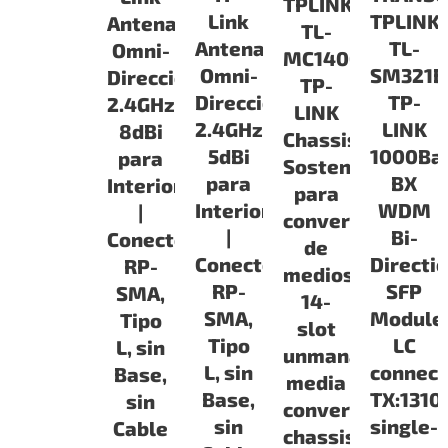
TPLINK
Link
TPLINK
Antena
TL-
Antena
TL-
Omni-
MC1400
Omni-
SM321B
Direccional
TP-
Direccional
TP-
2.4GHz
LINK
2.4GHz
LINK
8dBi
Chassis
5dBi
1000Ba
para
Sosten
para
BX
Interiores
para
Interiores
WDM
|
convertidor
|
Bi-
Conector
de
Conector
Directi
RP-
medios,
RP-
SFP
SMA,
14-
SMA,
Module
Tipo
slot
Tipo
LC
L, sin
unmanaged
L, sin
connect
Base,
media
Base,
TX:131
sin
converter
sin
single-
Cable
chassis,