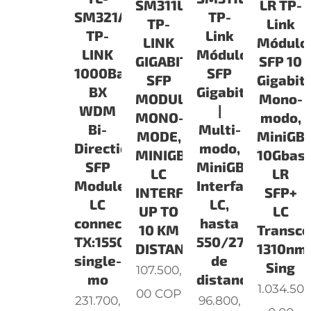
SM311LS
LR TP-
TP-
SM321A
TP-
Link
Link
TP-
LINK
Módulo
Módulo
LINK
GIGABIT
SFP 10
SFP
1000Base-
SFP
Gigabit
Gigabit
BX
MODULE,
Mono-
|
WDM
MONO-
modo,
Multi-
Bi-
MODE,
MiniGBI
modo,
Directional
MINIGBIC,
10Gbas
MiniGBIC,
SFP
LC
LR
Interfaz
Module,
INTERFACE,
SFP+
LC,
LC
UP TO
LC
hasta
connector,
10 KM
Transce
550/275m
TX:1550nm/RX:1310nm,
DISTANCE
1310nm
de
single-
Sing
107.500,
distancia
mo
1.034.50
00
COP
96.800,
231.700,