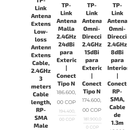
TP-
TP-
TP-
Link
Link
Link
Link
Antena
Antena
Antena
Antena
Extension
Malla
Omni-
Omni-
Low-
2.4GHz
Direccional
Direcci
loss
24dBi
2.4GHz
2.4GHz
Antenna
para
15dBi
8dBi
Extension
Exteriores
para
para
Cable,
|
Exteriores
Interio
2.4GHz,
Conector
|
|
3
Tipo N
Conector
Conecto
meters
Tipo N
RP-
186.600,
Cable
SMA,
174.600,
length,
00
COP
Cable
RP-
00
COP
194.400,
de
SMA
181.900,0
00
COP
1.3m
Male
0
COP