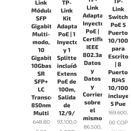
TP-
Link
TP-
Link
Link
Módulo
Link
Adaptador
Switch
SFP
Kit
Inyector
PoE 5
Gigabit
Adaptador
PoE |
Puerto
Multi-
PoE | 1
Certificado
10/100
modo,
Inyector
IEEE
para
10
y 1
802.3af,
Escritor
Gigabit,
Splitter
Datos
| 8
10Gbase-
incluídos,
y
Puerto
SR
Extensión
Datos
RJ45
SFP+
PoE de
y
10/100
LC
100m,
Corriente
incluye
Transceiver,
Salida
sobre
5 Pue
850nm
de
el
169.600,
Multi
12/9/
mismo
648.80
93.100,0
00
COP
86.500,