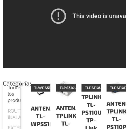
Categorías
Todos
TLWPS510U
TLPS310U
ANTENAS
TLPS110U
TLPS110P
los
TPLINK
productos
ANTEN
TL-
ANTENAS
ANTENA
TPLINK
ROUTER
PS110U
TPLINK
TL-
INALAMBRICOS
TL-
TP-
TL-
WPS510U
PS110P
Link
EXTENSORES