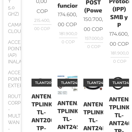
Protoco
0,00
Y
POST
funcional
5,0
(IPP)
(Powe
COP
GHZ)
174.600,
SMB y
150.700,
215.400,
00
COP
P
CAMARAS
00
COP
00
COP
CLOUD
174.600,
181.900,0
157.000,0
0
COP
ACCES
00
COP
0
COP
POINT
181.900,0
(AP)
0
COP
INALAMBRICO
ACCES
POINT
TLANT200PT
TLANT24SP
TLANT24PT3
TLANT24E
EXTERIORES
ANTENAS
ROUTER
ANTEN
ANTENAS
CORPORATIVO
TPLINK
ANTENAS
TPLINK
-
TPLINK
TL-
TPLINK
TL-
MULTI
TL-
ANT200PT
TL-
ANT24E
WAN
ANT24SP
TP-
ANT24PT3
-
TP-