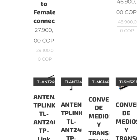
46.900,
to
Female
00
COP
connectora
48.900,0
27.900,
0
COP
00
COP
29.100,0
0
COP
TLANT2408CL
TLANT2405CL
TLMC1400
TLSM321B
ANTENAS
CONVERTIDORES
ANTENAS
CONVER
TPLINK
DE
TPLINK
DE
TL-
MEDIOS
TL-
MEDIOS
ANT2408CL
Y
ANT2405CL
Y
TP-
TRANSCEIVER
TP-
TRANSC
Link