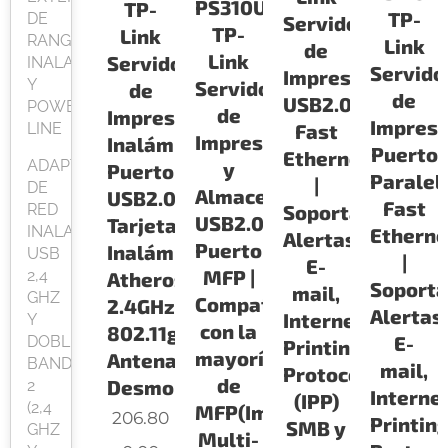
PS310U
TP-
TP-
DE
Servidor
TP-
Link
RANGO
Link
de
Link
Servidor
INALAMBRICOS
Servido
Impresión
Y
Servidor
de
de
USB2.0
POWER
de
Impresión
Impresi
Fast
LINE
Impresión
Inalámbrico,
Puerto
Ethernet
ADAPTADORES
y
Puerto
Paralel
|
DE
Almacenamiento
USB2.0,
Fast
Soporta
RED
USB2.0
Tarjeta
INALAMBRICA
Etherne
Alertas
Puerto
Inalámbrica
USB
|
E-
MFP |
2,4
Atheros,
Soport
mail,
GHZ
Compatible
2.4GHz,
Alertas
Internet
Y
con la
802.11g/b,
E-
DOBLE
Printing
mayoría
Antena
BANDA
mail,
Protocol
de
Desmontable
2
Interne
(IPP)
(2,4
MFP(Impresoras
206.80
Printin
SMB y
GHZ
Multi-