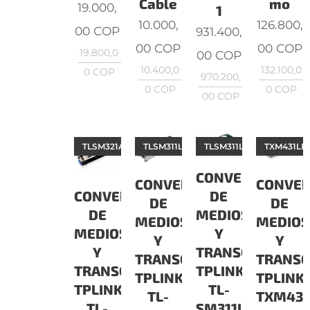
Cable
mo
19.000,
1
10.000,
126.800,
00
COP
931.400,
00
COP
00
COP
19.800,0
00
COP
10.400,0
132.100,0
0
COP
970.200,
0
COP
0
COP
00
COP
TLSM321A
TLSM311LS
TLSM311LM
TXM431LR
CONVERTIDORES
CONVERTIDORES
CONVER
DE
CONVERTIDORES
DE
DE
MEDIOS
DE
MEDIOS
MEDIOS
Y
MEDIOS
Y
Y
TRANSCEIVER
Y
TRANSCEIVER
TRANSC
TPLINK
TRANSCEIVER
TPLINK
TPLINK
TL-
TPLINK
TL-
TXM431
SM311LM
TL-