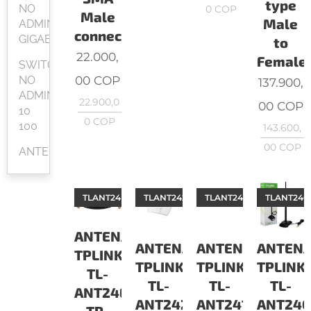
type
NO
0
COP
Male
Male
ADMINISTRABLES
connector
GIGABIT
to
22.000,
Female
SWITCH
00
COP
NO
137.900,
ADMINISTRABLES
22.900,0
00
COP
10
0
COP
100
143.600,
00
COP
ANTENAS
TLANT24EC3S
TLANT2424B
TLANT2415D
TLANT240
ANTENAS
ANTENAS
ANTENAS
ANTEN
TPLINK
TPLINK
TPLINK
TPLINK
TL-
TL-
TL-
TL-
ANT24EC3S
ANT2424B
ANT2415D
ANT240
TP-