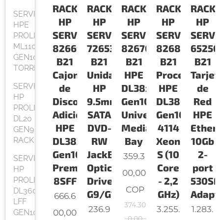
RACK
RACK
RACK
RACK
RACK
SERVIDOR
HP
HP
HP
HP
HP
HPE
SERVIDORES
SERVIDORES
SERVIDORES
SERVIDORES
SERV
PROLIANT
ML110
826690-
726537-
826708-
826850-
65250
GEN10
B21
B21
B21
B21
B21
TORRE
Cajon
Unidad
HPE
Procesador
Tarjet
SERVIDOR
de
HP
DL38x
HPE
de
HP
Discos
9.5mm
Gen10
DL380
Red
PROLIANT
Adicional
SATA
Universal
Gen10
HPE
DL20
HPE
DVD-
Media
4114
Ether
GEN9
DL38X
RW
Bay
Xeon-
10Gb
RACK
Gen10
JackBlack
S (10
2-
359.3
SERVIDOR
Premium
Optical
Core
port
HP
00,00
8SFF
Drive
- 2,2
530SF
PROLIANT
COP
DL360
G9/G10
GHz)
Adapt
666.6
LFF
374.30
236.9
3.255.
1.283.
00,00
GEN10
0,00