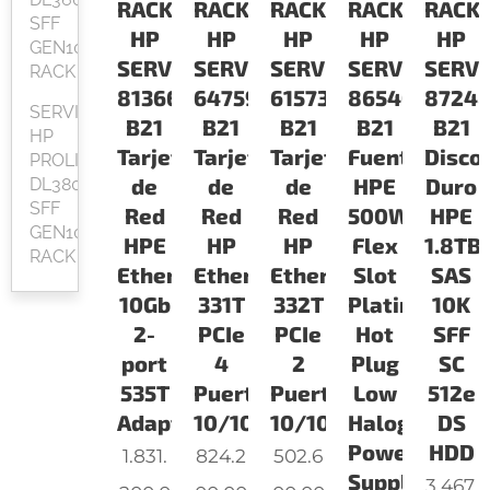
RACK
RACK
RACK
RACK
RACK
SFF
HP
HP
HP
HP
HP
GEN10
SERVIDORES
SERVIDORES
SERVIDORES
SERVIDORES
SERV
RACK
813661-
647594-
615732-
865408-
87248
SERVIDOR
B21
B21
B21
B21
B21
HP
Tarjeta
Tarjeta
Tarjeta
Fuente
Disco
PROLIANT
de
de
de
HPE
Duro
DL380
SFF
Red
Red
Red
500W
HPE
GEN10
HPE
HP
HP
Flex
1.8TB
RACK
Ethernet
Ethernet
Ethernet
Slot
SAS
10Gb
331T
332T
Platinum
10K
2-
PCIe
PCIe
Hot
SFF
port
4
2
Plug
SC
535T
Puertos
Puertos
Low
512e
Adapter
10/100/1000
10/100/1000
Halogen
DS
Power
HDD
1.831.
824.2
502.6
Supply
3.467.