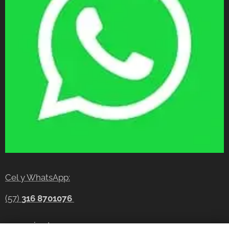
Cel y WhatsApp:
(57)
316 8701076
gerencia@tecnocompras.com.co