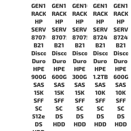
GEN10
GEN10
GEN10
GEN10
GEN1
RACK
RACK
RACK
RACK
RACK
HP
HP
HP
HP
HP
SERVIDORES
SERVIDORES
SERVIDORES
SERVIDORES
SERV
870765-
870757-
870753-
872479-
87247
B21
B21
B21
B21
B21
Disco
Disco
Disco
Disco
Disco
Duro
Duro
Duro
Duro
Duro
HPE
HPE
HPE
HPE
HPE
900GB
600GB
300GB
1.2TB
600G
SAS
SAS
SAS
SAS
SAS
15K
15K
15K
10K
10K
SFF
SFF
SFF
SFF
SFF
SC
SC
SC
SC
SC
512e
DS
DS
DS
DS
DS
HDD
HDD
HDD
HDD