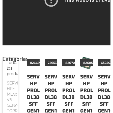
Categorías
Todos
826690B21
726537B21
826708B21
826850B21
652503
los
productos
SERVIDOR
SERVIDOR
SERVIDOR
SERVIDOR
SERV
HP
HP
HP
HP
HP
SERVIDOR
HPE
PROLIANT
PROLIANT
PROLIANT
PROLIANT
PROL
ML30
DL380
DL380
DL380
DL380
DL38
V6
SFF
SFF
SFF
SFF
SFF
GEN9
GEN10
GEN10
GEN10
GEN10
GEN1
TORRE