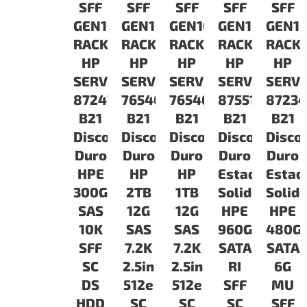
SFF
SFF
SFF
SFF
SFF
GEN10
GEN10
GEN10
GEN10
GEN1
RACK
RACK
RACK
RACK
RACK
HP
HP
HP
HP
HP
SERVIDORES
SERVIDORES
SERVIDORES
SERVIDORES
SERV
872475-
765466-
765464-
875511-
87234
B21
B21
B21
B21
B21
Disco
Disco
Disco
Disco
Disco
Duro
Duro
Duro
Duro
Duro
HPE
HP
HP
Estado
Estad
300GB
2TB
1TB
Solido
Solid
SAS
12G
12G
HPE
HPE
10K
SAS
SAS
960GB
480G
SFF
7.2K
7.2K
SATA
SATA
SC
2.5in
2.5in
RI
6G
DS
512e
512e
SFF
MU
HDD
SC
SC
SC
SFF