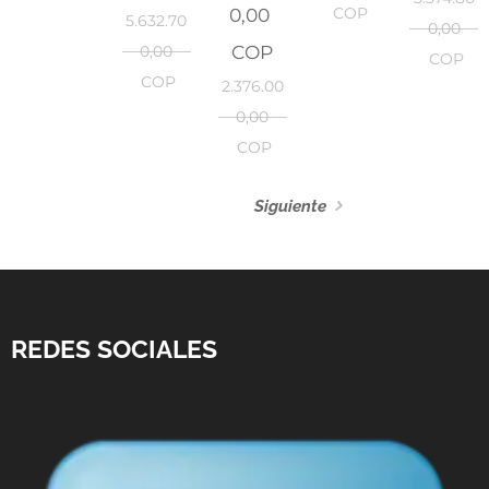
0,00
COP
5.632.70
0,00
COP
0,00
COP
COP
2.376.00
0,00
COP
Siguiente
REDES SOCIALES