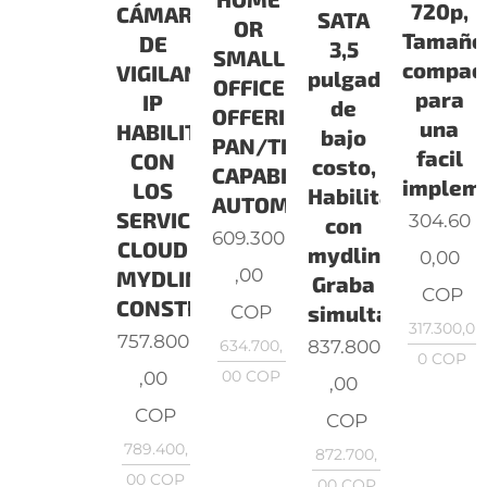
720p,
CÁMARA
SATA
OR
Tamaño
DE
3,5
SMALL
compac
VIGILANCIA
pulgadas
OFFICE
para
IP
de
OFFERING
una
HABILITADA
bajo
PAN/TILT
facil
CON
costo,
CAPABILITIES,
implem
LOS
Habilitado
AUTOMATI
SERVICIOS
304.60
con
609.300
CLOUD
mydlink™,
0,00
,00
MYDLINK,
Graba
COP
CONSTRUIDA
simultánea
COP
317.300,0
757.800
837.800
634.700,
0
COP
,00
00
COP
,00
COP
COP
789.400,
872.700,
00
COP
00
COP