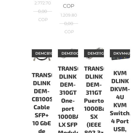
2.772.70
COP
0,00
1.209.80
COP
0,00
COP
DEMCB100S
DEM310GT
DEM311GT
DKVM4U
TRANSCEIVER
TRANSCEIVER
KVM
TRANSCEIVER
DLINK
DLINK
DLINK
DLINK
DEM-
DEM-
DKVM-
DEM-
311GT
310GT
4U
CB100S
Puerto
One-
KVM
Cable
1000Base-
port
Switch,
SFP+
SX
1000BASE-
4 Port
10 GbE
(IEEE
LX SFP
USB,
de
802.3z
Module,