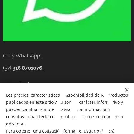
Cel y WhatsApp:
(57)
316 8701076
gerencia@tecnocompras.com.co
Los precios, características y disponibilidad de los productos
Cel y WhatsApp:(57)
316 8701076
publicados en este sitio web son de carácter informativo y
Cel: (57) 300 8686914
pueden cambiar sin previo aviso. Esta información no
constituye una oferta comercial, cotización ni compromiso
Telegram:
https://t.me/tecnocompras
de venta.
Para obtener una cotización formal, el usuario deberá
@tecnocompras;
(57) 316 8701076