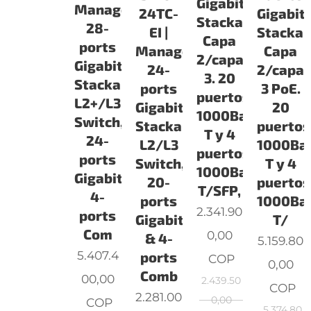
Gigabit
Managed
24TC-
Gigabit
Stackable
28-
EI |
Stackab
Capa
ports
Managed
Capa
2/capa
Gigabit
24-
2/capa
3. 20
Stackable
ports
3 PoE.
puertos
L2+/L3
Gigabit
20
1000Base-
Switch,
Stackable
puertos
T y 4
24-
L2/L3
1000Ba
puertos
ports
Switch,
T y 4
1000Base-
Gigabit,
20-
puertos
T/SFP,
4-
ports
1000Ba
2.341.90
ports
Gigabit
T/
Com
0,00
& 4-
5.159.80
5.407.4
ports
COP
0,00
Comb
00,00
2.439.50
COP
2.281.00
0,00
COP
5.374.80