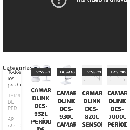
Categorías
Todos
DCS932L
DCS930L
DCS820L
DCS7000L
los
productos
CAMARAS
CAMARAS
CAMARAS
CAMAR
TARJETAS
DLINK
DLINK
DLINK
DLINK
DE
DCS-
DCS-
DCS-
DCS-
RED
932L
930L
820L
7000L
AP
PERÍODO
CAMARA
SENSOR
PERÍOD
ACCESPOINT
DE