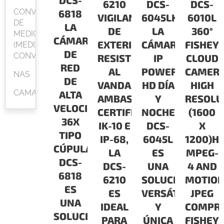
DCS-
6210
DCS-
DCS-
CONVERSOR
6818
VIGILANCIA
6045LKT
6010L
DE
LA
DE
LA
360°
MEDIOS
CÁMARA
EXTERIOR
CÁMARA
FISHEY
(MEDIA
DE
CONVERTER)
RESISTENTE
IP
CLOUD
RED
AL
POWERLINE
CAMER
NAS
DE
VANDALISMOCON
HD DÍA
HIGH
CAMARAS
ALTA
AMBAS
Y
RESOLU
VELOCIDAD
CERTIFICACIONES
NOCHE
(1600
36X
IK-10 E
DCS-
X
TIPO
IP-68,
6045L
1200)H.
CÚPULA
LA
ES
MPEG-
DCS-
DCS-
UNA
4 AND
6818
6210
SOLUCIÓN
MOTIO
ES
ES
VERSÁTIL
JPEG
UNA
IDEAL
Y
COMPRE
SOLUCIÓN
PARA
ÚNICA
FISHEY