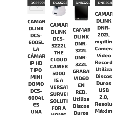
DCS6005L
DCS5222L
DNR322L
DNR202L
CAMAR
DLINK
CAMARAS
CAMARAS
DNR-
DLINK
CAMARAS
DLINK
202L
DCS-
DLINK
DCS-
mydlin
6005L
DNR-
5222L
Camera
LA
322L
THE
Video
CÁMARA
DNR-
CLOUD
Recorde
IP HD
322L
CAMERA
Utiliza
TIPO
GRABADOR
5000
Discos
MINI
VIDEO
IS A
Duros
DOMO
EN
VERSATILE
USB
DCS-
RED.
SURVEILLANCE
2.0,
6004L
Utiliza
SOLUTION
Resoluc
ES
Discos
FOR A
Máxim
UNA
Duros
HOME