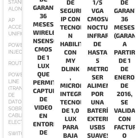
DE
1/5
DE
STAND
GARANTÍA:
ALONE
SEGURIDAD
VGA
GARANT
36
IP CON
CMOSVISIÓN
36
AP
MESES.CONECTIVIDAD
TECNOLOGIA
NOCTURNA
MESES.
ACCESPOINT
WIRELESS
UNIFICADO
N
INFRARROJA
(GARAN
NSENSOR
HABILITADA
DE
A
POWER
CMOS
CON
HASTA
PARTIR
INJECTOR
DE 1
MY
5
DE 1
ROUTER
LUX
DLINK
METROSPUEDE
DE
QUE
POWER
,
SER
ENERO
LINE
PERMITE
MICROFON
ALIMENTADO
DE
(TRANSMISION
CAPTURA
INTEGRADO,
POR
2016,
DE
DE
TECNOLOGIA
UNA
SE
DATOS
VIDEO
SOBRE
DE 1,0
BATERÍA
VALIDA
EN
CABLEADO
LUX
EXTERNA
CON
ELECTRICO)
ENTORNOS
PARA
USB5
FACTUR
DE
SWITCH
BAJA
SUAVES
O