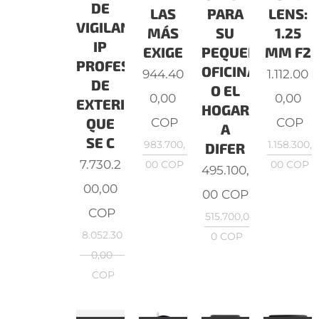
DE
LAS
PARA
LENS:
VIGILANCIA
MÁS
SU
1.25
IP
EXIGE
PEQUEÑA
MM F2
PROFESIONAL
OFICINA
944.40
1.112.00
DE
O EL
0,00
0,00
EXTERIORES
HOGAR.
COP
COP
QUE
A
SE C
983.700,
1.158.300,
DIFER
7.730.2
00
COP
00
COP
495.100,
00,00
00
COP
COP
515.700,0
8.052.30
0
COP
0,00
COP