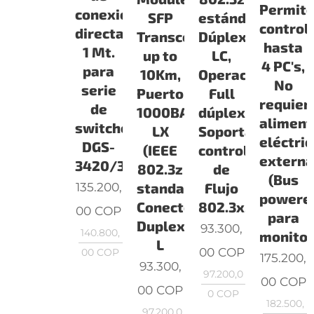
Permit
conexión
estándar),Conec
SFP
control
directa,
Dúplex
Transceiver,
hasta
1 Mt.
LC,
up to
4 PC's,
para
Operación
10Km,
No
serie
Full
Puerto
requier
de
dúplex,
1000BASE-
aliment
switches
Soporta
LX
eléctric
DGS-
control
(IEEE
extern
3420/3620
de
802.3z
(Bus
Flujo
135.200,
standard),
powered
802.3x,Tipo
Conector
00
COP
para
Duplex
93.300,
140.800,
monito
L
00
COP
00
COP
175.200,
93.300,
97.200,0
00
COP
00
COP
0
COP
182.500,
97.200,0