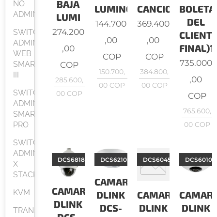
BAJA
NO
LUMINOSID
CANCIO
BOLETA
ADMINISTRABLE
LUMI
DEL
144.700
369.400
274.200
SWITCH
CLIENT
,00
,00
ADMINISTRABLES
FINAL)1/
,00
WEB
COP
COP
735.000
SMART
COP
150.700,
384.800,
III
,00
285.600,
00
COP
00
COP
SWITCH
00
COP
COP
ADMINISTRABLES
765.600,
SMART
PRO
00
COP
SWITCH
ADMINISTRABLES
DCS6818
DCS6210
DCS6045LKT
DCS6010L
X
STACK
CAMARAS
CAMARAS
KVM
DLINK
CAMARAS
CAMAR
DLINK
DCS-
DLINK
DLINK
TRANSCEIVER