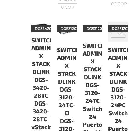
00
COP
0
COP
DGS342028TC
DGS312024TCEI
DGS312024TC
DGS31202
SWITCH
SWITCH
ADMINISTRABLES
SWITCH
SWITCH
ADMINISTRABLE
X
ADMINISTRABLES
ADMINI
X
STACK
X
X
STACK
DLINK
STACK
STACK
DLINK
DGS-
DLINK
DLINK
DGS-
3420-
DGS-
DGS-
3120-
28TC
3120-
3120-
24TC
DGS-
24TC-
24PC
Switch
3420-
EI
Switch
24
28TC |
DGS-
24
Puertos
xStack
3120-
Puerto