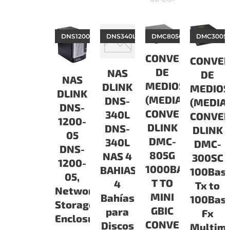
DNS120005
DNS340L
DMC805G
DMC300S
CONVERSOR
CONVE
DE
NAS
DE
NAS
MEDIOS
DLINK
MEDIOS
DLINK
(MEDIA
DNS-
(MEDIA
DNS-
CONVERTER)
340L
CONVER
1200-
DLINK
DNS-
DLINK
05
DMC-
340L
DMC-
DNS-
805G
NAS 4
300SC
1200-
1000BASE-
BAHIAS.
100Bas
05,
T TO
4
Tx to
Network
MINI
Bahías
100Bas
Storage
GBIC
para
Fx
Enclosure
CONVERSOR,
Discos
Multim