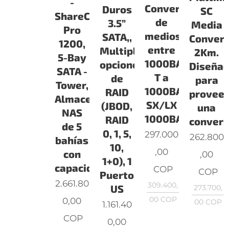
-
Conversión
Duros
SC
ShareCenter
de
3.5”
Media
Pro
medios
SATA,,
Convert
1200,
entre
Multiples
2Km.
5-Bay
1000BASE-
opciones
Diseña
SATA -
T a
de
para
Tower,
1000BASE-
RAID
provee
Almacenamiento
SX/LX
(JBOD,
una
NAS
1000BAS
RAID
convers
de 5
0, 1, 5,
297.000
262.800
bahías
10,
,00
con
,00
1+0), 1
capacidad
COP
COP
Puerto
2.661.80
309.400,
US
273.700,
00
COP
0,00
00
COP
1.161.40
COP
0,00