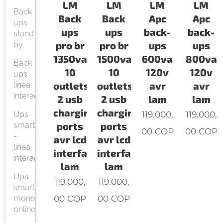
LM
LM
LM
LM
Back
Back
Back
Apc
Apc
ups
ups
ups
back-
back-
stand
pro br
pro br
ups
ups
by
1350va
1500va
600va
800va
Back
10
10
120v
120v
ups
outlets
outlets
avr
avr
linea
interactiva
2 usb
2 usb
lam
lam
charging
charging
119.000,
119.000,
Ups
ports
ports
smart
00
COP
00
COP
-
avr lcd
avr lcd
linea
interface
interface
interactiva
lam
lam
Ups
119.000,
119.000,
smart
00
COP
00
COP
monófasicas
online