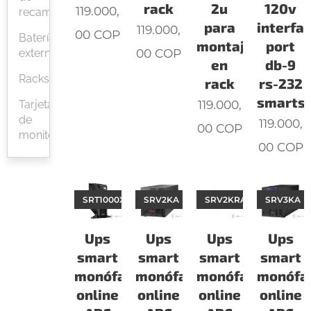
rack
2u
120v
119.000,
recambio
para
interfa
119.000,
00
COP
Baterías
montaje
port
00
COP
externas
en
db-9
Racks
rack
rs-232
smarts
119.000,
Tarjetas
de
119.000,
00
COP
monitoreo
00
COP
SRT1000XLA
SRV2KA
SRV2KRARK
SRV3KA
Ups
Ups
Ups
Ups
smart
smart
smart
smart
monófasicas
monófasicas
monófasicas
monófa
online
online
online
online