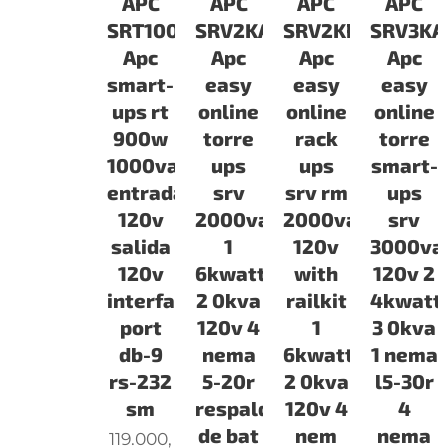
APC
APC
APC
APC
SRT1000XLA
SRV2KA
SRV2KRARK
SRV3KA
Apc
Apc
Apc
Apc
smart-
easy
easy
easy
ups rt
online
online
online
900w
torre
rack
torre
1000va
ups
ups
smart-
entrada
srv
srv rm
ups
120v
2000va
2000va
srv
salida
1
120v
3000va
120v
6kwatts
with
120v 2
interface
2 0kva
railkit
4kwatt
port
120v 4
1
3 0kva
db-9
nema
6kwatts
1 nema
rs-232
5-20r
2 0kva
l5-30r
sm
respaldo
120v 4
4
de bat
nem
nema
119.000,