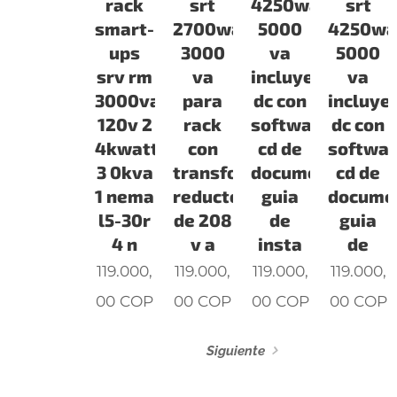
rack
srt
4250watts
srt
smart-
2700watts
5000
4250wa
ups
3000
va
5000
srv rm
va
incluye
va
3000va
para
dc con
incluye
120v 2
rack
software
dc con
4kwatts
con
cd de
softwa
3 0kva
transformador
documentacion
cd de
1 nema
reductor
guia
docume
l5-30r
de 208
de
guia
4 n
v a
insta
de
119.000,
119.000,
119.000,
119.000,
00
COP
00
COP
00
COP
00
COP
Siguiente