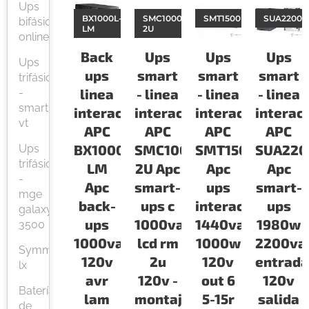
Ups
BX1000L-
SMC1000-
SMT1500RM2U
SUA2200
bifásicas
LM
2U
online
Back
Ups
Ups
Ups
Ups
ups
smart
smart
smart
trifásicas
linea
- linea
- linea
- linea
-
smart
interactiva
interactiva
interactiva
interac
vt
APC
APC
APC
APC
BX1000L-
SMC1000-
SMT1500RM2U
SUA220
Ups
trifásicas
LM
2U Apc
Apc
Apc
-
Apc
smart-
ups
smart-
mge
back-
ups c
interactiva
ups
galaxy
ups
1000va
1440va-
1980w
3500
1000va
lcd rm
1000w
2200va
Symmetra
120v
2u
120v
entrad
lx
avr
120v -
out 6
120v
Baterías
lam
montaje
5-15r
salida
de