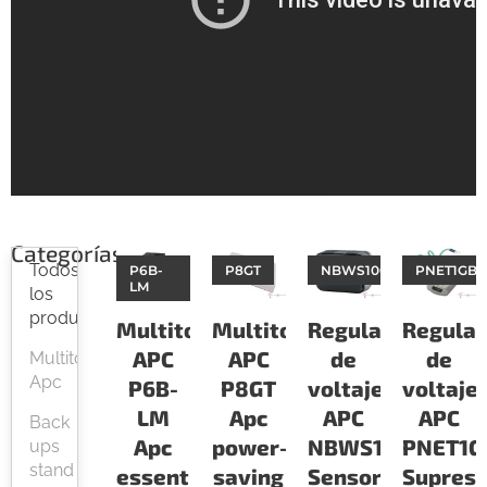
Categorías
Todos
P6B-
P8GT
NBWS100H
PNET1GB
LM
los
productos
Multitomas
Multitomas
Reguladores
Regula
APC
APC
de
de
Multitomas
Apc
P6B-
P8GT
voltaje
voltaje
LM
Apc
APC
APC
Back
Apc
power-
NBWS100H
PNET1G
ups
stand
essential
saving
Sensor
Supres