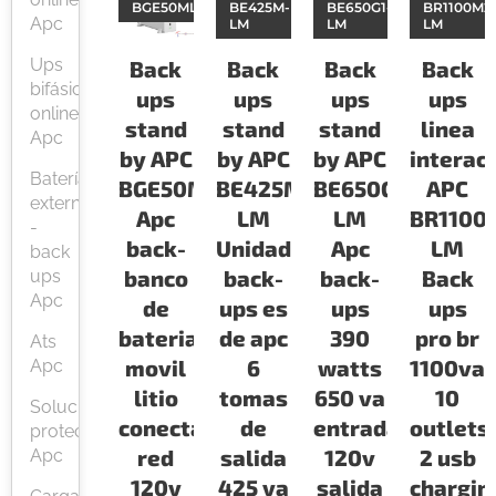
BGE50ML
BE425M-
BE650G1-
BR1100M2
Apc
LM
LM
LM
Ups
Back
Back
Back
Back
bifásicas
ups
ups
ups
ups
online
stand
stand
stand
linea
Apc
by APC
by APC
by APC
interac
Baterías
BGE50ML
BE425M-
BE650G1-
APC
externas
Apc
LM
LM
BR1100
-
back-
Unidad
Apc
LM
back
banco
back-
back-
Back
ups
Apc
de
ups es
ups
ups
bateria
de apc
390
pro br
Ats
movil
6
watts
1100va
Apc
litio
tomas
650 va
10
Soluciones
conecta
de
entrada
outlets
protección
red
salida
120v
2 usb
Apc
120v
425 va
salida
chargin