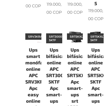
5
119.000,
119.000,
00
COP
119.000,
00
COP
00
COP
00
COP
SRV3KRARK
SRT3000RMXLT-
SRT5KXLT
SRT5KXLT
5KTF
5KTF
Ups
Ups
Ups
Ups
smart
bifásicas
bifásicas
bifásic
monófasicas
online
online
online
online
APC
APC
APC
APC
SRT3000RMXLT-
SRT5KXLT
SRT5KX
SRV3KRARK
5KTF
Apc
5KTF
Apc
Apc
smart-
Apc
easy
smart-
ups
smart-
online
ups
srt
ups