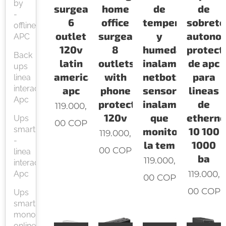
by
surgearrest
home
de
de
-
6
office
temperatura
sobrete
offline
outlet
surgearrest
y
autono
APC
120v
8
humedad
protect
Back
latin
outlets
inalambrico
de apc
ups
america
with
netbotz
para
linea
interactiva
apc
phone
sensor
lineas
Apc
protection
inalambrico
de
119.000,
120v
que
etherne
Ups
00
COP
smart
monitorea
10 100
119.000,
-
la tem
1000
00
COP
linea
ba
119.000,
interactiva
119.000,
Apc
00
COP
00
COP
Ups
smart
monofásicas
online