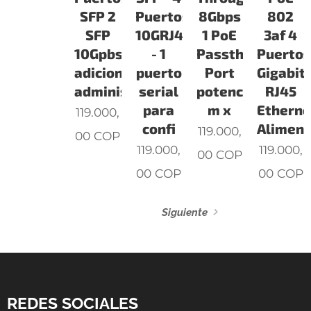
SFP 2
Puertos
8Gbps
802
SFP
10GRJ45
1 PoE
3af 4
10Gpbs
- 1
Passthrough
Puerto
adicionales
puerto
Port
Gigabit
administr
serial
potencia
RJ45
para
m x
Etherne
119.000,
confi
Aliment
119.000,
00
COP
119.000,
119.000,
00
COP
00
COP
00
COP
Siguiente
REDES SOCIALES