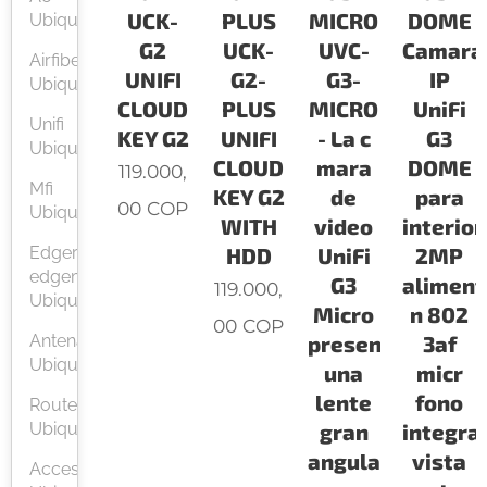
UCK-
PLUS
MICRO
DOME
Ubiquiti
G2
UCK-
UVC-
Camara
Airfiber
UNIFI
G2-
G3-
IP
Ubiquiti
CLOUD
PLUS
MICRO
UniFi
Unifi
KEY G2
UNIFI
- La c
G3
Ubiquiti
CLOUD
mara
DOME
119.000,
Mfi
KEY G2
de
para
00
COP
Ubiquiti
WITH
video
interior
Edgerouter
HDD
UniFi
2MP
edgemax
G3
aliment
119.000,
Ubiquiti
Micro
n 802
00
COP
Antenas
presenta
3af
Ubiquiti
una
micr
lente
fono
Routers
Ubiquiti
gran
integra
angular
vista
Accesorios