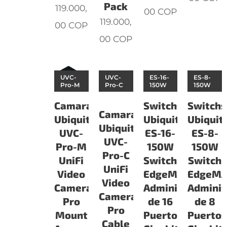
Pack
119.000,
00
COP
119.000,
00
COP
00
COP
UVC-
UVC-
ES-16-
ES-8-
Pro-M
Pro-C
150W
150W
Camaras
Switchs
Switchs
Camaras
Ubiquiti
Ubiquiti
Ubiquiti
Ubiquiti
UVC-
ES-16-
ES-8-
UVC-
Pro-M
150W
150W
Pro-C
UniFi
Switch
Switch
UniFi
Video
EdgeMAX
EdgeM
Video
Camera
Administrable
Adminis
Camera
Pro
de 16
de 8
Pro
Mount
Puertos
Puerto
Cable