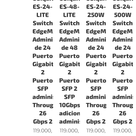
ES-24-
ES-48-
ES-24-
ES-24-
LITE
LITE
250W
500W
Switch
Switch
Switch
Switch
EdgeMAX
EdgeMAX
EdgeMAX
EdgeM
Administrable
Administrable
Administrable
Adminis
de 24
de 48
de 24
de 24
Puertos
Puertos
Puertos
Puerto
Gigabit
Gigabit
Gigabit
Gigabit
2
2
2
2
Puertos
Puertos
Puertos
Puerto
SFP
SFP 2
SFP
SFP
administrable
SFP
administrable
adminis
Throughput
10Gbps
Throughput
Throug
26
adicionales
26
26
Gbps 2
administr
Gbps 2
Gbps 2
119.000,
119.000,
119.000,
119.000,