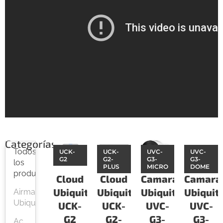
Categorías
Todos
UCK-
UCK-
UVC-
UVC-
G2
G2-
G3-
G3-
los
PLUS
MICRO
DOME
productos
Cloud
Cloud
Camaras
Camara
Ubiquiti
Ubiquiti
Ubiquiti
Ubiquiti
Airmax
Ubiquiti
UCK-
UCK-
UVC-
UVC-
G2
G2-
G3-
G3-
Ac