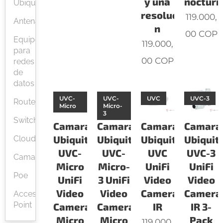
y una
nocturn
Ubiquiti
resoluci
119.000,
Antenas
n
00
COP
Equipos
119.000,
para
00
COP
redes
de
datos
UVC-
UVC-
UVC
UVC-3
Router
Micro
Micro-
3
Switchs
Camaras
Camaras
Camaras
Camara
Ubiquiti
Ubiquiti
Ubiquiti
Ubiquiti
Cloud
UVC-
UVC-
UVC
UVC-3
Camaras
Micro
Micro-
UniFi
UniFi
Poe
UniFi
3 UniFi
Video
Video
Video
Video
Camera
Camera
Access
Point
Camera
Camera
IR
IR 3-
Micro
Micro
Pack
119.000,