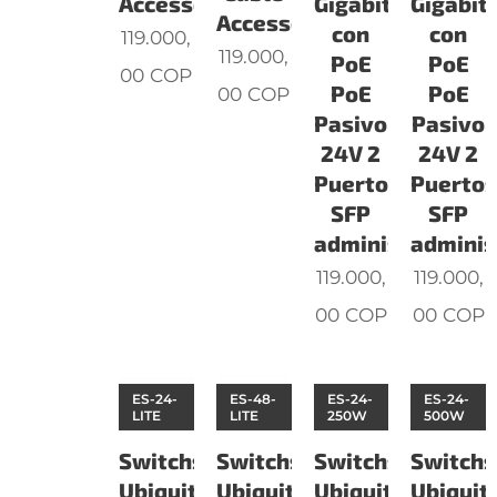
Accessory
Gigabit
Gigabit
Accessory
con
con
119.000,
119.000,
PoE
PoE
00
COP
PoE
PoE
00
COP
Pasivo
Pasivo
24V 2
24V 2
Puertos
Puerto
SFP
SFP
administrab
adminis
119.000,
119.000,
00
COP
00
COP
ES-24-
ES-48-
ES-24-
ES-24-
LITE
LITE
250W
500W
Switchs
Switchs
Switchs
Switchs
Ubiquiti
Ubiquiti
Ubiquiti
Ubiquiti