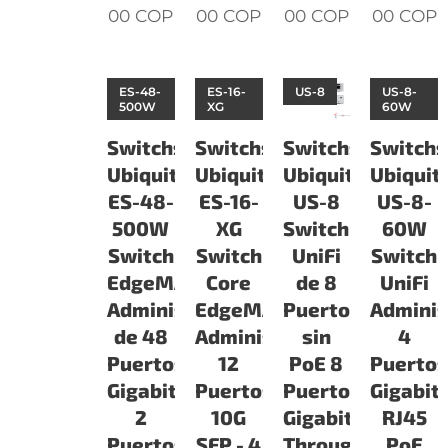
00
COP
00
COP
00
COP
00
COP
ES-48-
ES-16-
US-8
US-8-
500W
XG
60W
Switchs
Switchs
Switchs
Switchs
Ubiquiti
Ubiquiti
Ubiquiti
Ubiquiti
ES-48-
ES-16-
US-8
US-8-
500W
XG
Switch
60W
Switch
Switch
UniFi
Switch
EdgeMAX
Core
de 8
UniFi
Administrable
EdgeMAX
Puertos
Adminis
de 48
Administrable
sin
4
Puertos
12
PoE 8
Puerto
Gigabit
Puertos
Puertos
Gigabit
2
10G
Gigabit
RJ45
Puertos
SFP - 4
Throughput
PoE