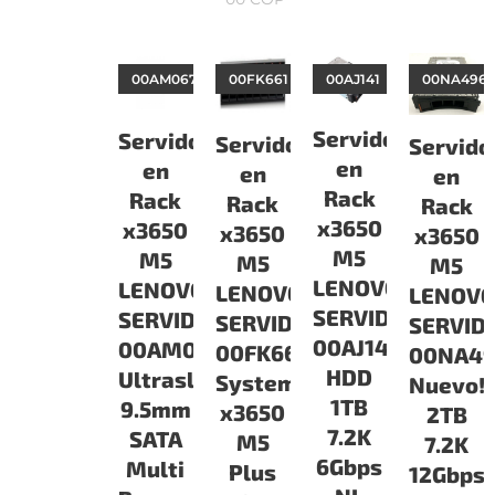
00AM067
00FK661
00AJ141
00NA496
Servidor
Servidor
Servidor
Servido
en
en
en
en
Rack
Rack
Rack
Rack
x3650
x3650
x3650
x3650
M5
M5
M5
M5
LENOVO
LENOVO
LENOVO
LENOV
SERVIDORES
SERVIDORES
SERVIDORES
SERVID
00AJ141
00AM067
00FK661
00NA4
HDD
Ultraslim
System
Nuevo!!
1TB
9.5mm
x3650
2TB
7.2K
SATA
M5
7.2K
6Gbps
Multi
Plus
12Gbps