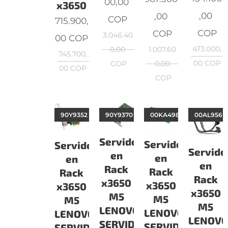
00,00
x3650
,00
,00
COP
715.900,
COP
COP
3.046.40
00
COP
473.000,
0,00
1.007.60
745.700,
00
COP
COP
0,00
00
COP
COP
90Y9352
90Y9370
00KA498
00AL956
Servidor
Servidor
Servidor
Servido
en
en
en
en
Rack
Rack
Rack
Rack
x3650
x3650
x3650
x3650
M5
M5
M5
M5
LENOVO
LENOVO
LENOVO
LENOV
SERVIDORES
SERVIDORES
SERVIDORES