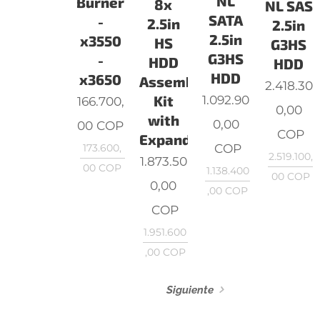
NL
Burner
8x
NL SAS
SATA
-
2.5in
2.5in
2.5in
x3550
HS
G3HS
G3HS
-
HDD
HDD
HDD
x3650
Assembly
2.418.30
Kit
1.092.90
166.700,
0,00
with
0,00
00
COP
COP
Expander
COP
173.600,
2.519.100,
1.873.50
00
COP
1.138.400
00
COP
0,00
,00
COP
COP
1.951.600
,00
COP
Siguiente