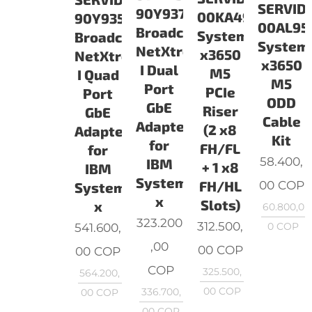
SERVID
90Y9370
00KA498
90Y9352
00AL95
Broadcom
System
Broadcom
System
NetXtreme
x3650
NetXtreme
x3650
I Dual
M5
I Quad
M5
Port
PCIe
Port
ODD
GbE
Riser
GbE
Cable
Adapter
(2 x8
Adapter
Kit
for
FH/FL
for
58.400,
IBM
+ 1 x8
IBM
System
00
COP
FH/HL
System
x
Slots)
x
60.800,0
323.200
312.500,
541.600,
0
COP
,00
00
COP
00
COP
COP
325.500,
564.200,
00
COP
336.700,
00
COP
00
COP