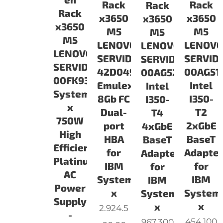
Rack
Rack
Rack
Rack
x3650
x3650
x3650
x3650
M5
M5
M5
M5
LENOVO
LENOV
LENOVO
LENOVO
SERVIDORES
SERVID
SERVIDORES
SERVIDORES
42D0494
00AG51
00AG520
00FK932
Emulex
Intel
Intel
System
8Gb FC
I350-
I350-
x
Dual-
T2
T4
750W
port
2xGbE
4xGbE
High
HBA
BaseT
BaseT
Efficiency
for
Adapte
Adapter
Platinum
IBM
for
for
AC
System
IBM
IBM
Power
x
System
System
Supply
x
x
2.924.5
-
454.100
967.300