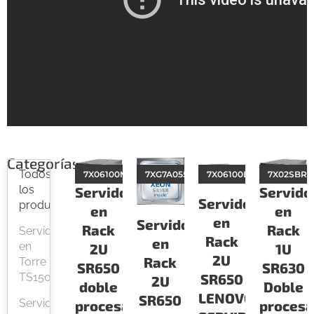
Categorías
Todos
7X06100MLA
7XG7A05576
7X06100LLA
7X02SBRV
los
Servido
Servidor
Servidor
productos
en
en
en
Servidor
Rack
Rack
Servidor
Rack
en
en
1U
2U
2U
Rack
Torre
SR630
SR650
TS150
SR650
2U
Doble
doble
LENOVO
SR650
Servidor
procesa
procesador