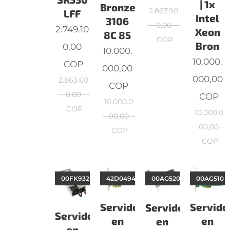
| 1x
Bronze
2.867.90
LFF
Intel
3106
0,00
2.749.10
Xeon
8C 85
COP
Bron
0,00
10.000.
10.000.
COP
000,00
000,00
2.863.60
COP
0,00
COP
10.000.0
COP
10.000.0
00,00
00,00
COP
COP
00FK932
42D0494
00AG520
00AG510
Servidor
Servido
Servidor
Servidor
en
en
en
en