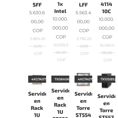
1x
4114
SFF
LFF
Intel
10C
5.630.6
5.563.4
10.000.
10.000.
00,00
00,00
000,00
000,00
COP
COP
COP
COP
5.865.20
5.795.20
10.000.0
10.000.0
0,00
0,00
00,00
00,00
COP
COP
COP
COP
4XG7A07206
7X08A066LA
4XG7A07218
7X10SBS2
Servidor
Servidor
Servidor
Servido
en
en
en
en
Rack
Rack
Torre
Torre
1U
1U
ST554
ST552