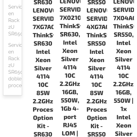
LENOVO
LENOV
SR630
SR550
Servidor
SERVIDORES
SERVID
LENOVO
LENOVO
en
7X02100PLA
7X04A0
SERVIDORES
SERVIDORES
Rack
ThinkSystem
ThinkS
7XG7A05534
4XG7A07192
2U
SR630,
SR550,
SR650
ThinkSystem
ThinkSystem
Intel
Intel
SR630
SR550
Servidor
Xeon
Xeon
Intel
Intel
en
Silver
Silver
Rack
Xeon
Xeon
2U
4114
4114
Silver
Silver
SR650
10C
10C
4114
4114
doble
2.2GHz,
2.2GHz,
10C
10C
procesador
16GB,
16GB,
85W
85W
550W,
550W |
2.2GHz
2.2GHz
1Gb 4-
1x
Processor
Processor
port
Intel
Option
Option
RJ45
Xeon
Kit -
Kit -
LOM |
Silver
SR630
SR550