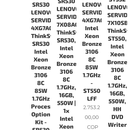
SR530
SR530
LENOVO
LENOV
LENOVO
LENOVO
SERVIDORES
SERVID
SERVIDORES
SERVIDORES
4XG7A07218
7X10SB
7X08A066LA
4XG7A07206
Intel
ThinkS
ThinkSystem
ThinkSystem
Xeon
ST550,
SR530,
SR530
Bronze
Intel
Intel
Intel
3106
Xeon
Xeon
Xeon
8C
Bronze
Bronze
Bronze
85W
3106
3106
3106
1.7GHz
8C
8C
8C
-
1.7GHz,
1.7GHz,
85W
ST550
16GB,
16GB,
1.7GHz
LFF
550W,
550W |
Processor
2.753.2
HH
1x
Option
DVD
00,00
Intel
Kit -
Writer
Xeon
COP
SR530