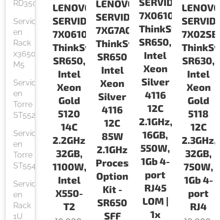
SERVIDORES
LENOVO
RD350
LENOV
LENOVO
7X06100LLA
SERVIDORES
SERVID
SERVIDORES
Servidor
ThinkSystem
7XG7A05576
en
7X02SB
7X06100MLA
SR650,
ThinkSystem
Rack
ThinkS
ThinkSystem
x3650
Intel
SR650
SR630,
SR650,
M5
Xeon
Intel
Intel
Intel
Silver
Xeon
Servidor
Xeon
Xeon
en
4116
Silver
Gold
Gold
Torre
12C
4116
5118
5120
ST552
2.1GHz,
12C
12C
14C
Servidor
16GB,
85W
2.3GHz,
2.2GHz,
en
550W,
2.1GHz
32GB,
32GB,
Torre
1Gb 4-
Processor
750W,
1100W,
ST554
port
Option
1Gb 4-
Intel
Servidor
RJ45
Kit -
port
X550-
en
LOM |
SR650
RJ4
T2
Rack
1x
SFF
1U