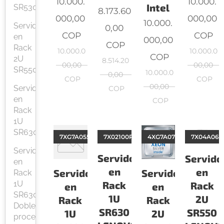
10.000.
10.000.
Intel
SR530
8.173.60
000,00
000,00
10.000.
Servidor
0,00
COP
COP
en
000,00
COP
Rack
10.000.0
10.000.0
COP
2U
8.514.20
00,00
00,00
SR550
10.000.0
0,00
COP
COP
00,00
Servidor
COP
en
COP
Rack
1U
SR630
7XG7A05534
7X02100PLA
4XG7A07192
7X04A06N
Servidor
Servidor
Servido
en
en
en
Servidor
Servidor
Rack
1U
Rack
Rack
en
en
SR630
1U
2U
Rack
Rack
Doble
SR630
SR550
1U
2U
procesador