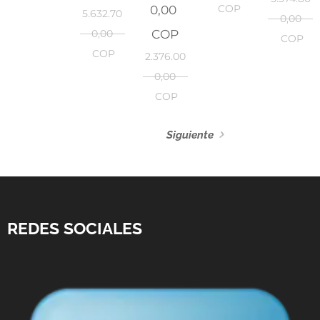
0,00
COP
5.632.70
0,00
COP
0,00
COP
COP
2.376.00
0,00
COP
Siguiente
REDES SOCIALES