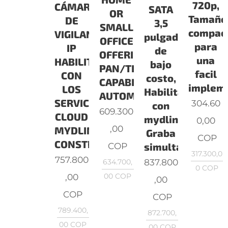
720p,
CÁMARA
SATA
OR
Tamaño
DE
3,5
SMALL
compac
VIGILANCIA
pulgadas
OFFICE
para
IP
de
OFFERING
una
HABILITADA
bajo
PAN/TILT
facil
CON
costo,
CAPABILITIES,
implem
LOS
Habilitado
AUTOMATI
SERVICIOS
304.60
con
609.300
CLOUD
mydlink™,
0,00
,00
MYDLINK,
Graba
COP
CONSTRUIDA
simultánea
COP
317.300,0
757.800
837.800
634.700,
0
COP
,00
00
COP
,00
COP
COP
789.400,
872.700,
00
COP
00
COP