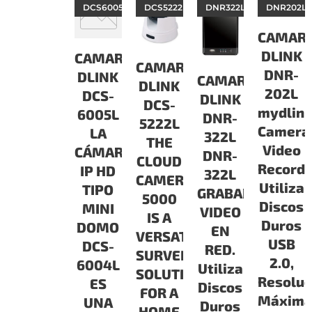
DCS6005L
DCS5222L
DNR322L
DNR202L
CAMAR
DLINK
CAMARAS
CAMARAS
DNR-
DLINK
CAMARAS
DLINK
202L
DCS-
DLINK
DCS-
mydlin
6005L
DNR-
5222L
Camera
LA
322L
THE
Video
CÁMARA
DNR-
CLOUD
Recorde
IP HD
322L
CAMERA
Utiliza
TIPO
GRABADOR
5000
Discos
MINI
VIDEO
IS A
Duros
DOMO
EN
VERSATILE
USB
DCS-
RED.
SURVEILLANCE
2.0,
6004L
Utiliza
SOLUTION
Resoluc
ES
Discos
FOR A
Máxim
UNA
Duros
HOME