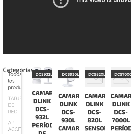
Categorías
Todos
DCS932L
DCS930L
DCS820L
DCS7000L
los
productos
CAMARAS
CAMARAS
CAMARAS
CAMAR
TARJETAS
DLINK
DLINK
DLINK
DLINK
DE
DCS-
DCS-
DCS-
DCS-
RED
932L
930L
820L
7000L
AP
PERÍODO
CAMARA
SENSOR
PERÍOD
ACCESPOINT
DE