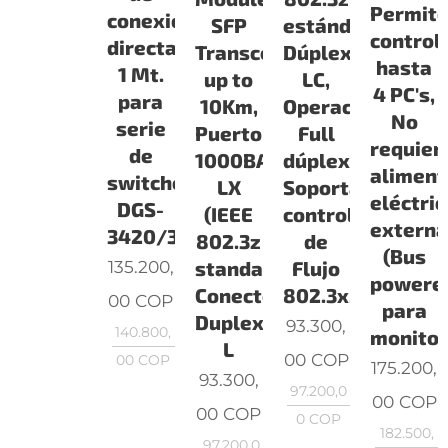
Permit
conexión
estándar),Conec
SFP
control
directa,
Dúplex
Transceiver,
hasta
1 Mt.
LC,
up to
4 PC's,
para
Operación
10Km,
No
serie
Full
Puerto
requier
de
dúplex,
1000BASE-
aliment
switches
Soporta
LX
eléctric
DGS-
control
(IEEE
extern
3420/3620
de
802.3z
(Bus
Flujo
135.200,
standard),
powered
802.3x,Tipo
Conector
00
COP
para
Duplex
93.300,
140.800,
monito
L
00
COP
00
COP
175.200,
93.300,
97.200,0
00
COP
00
COP
0
COP
182.500,
97.200,0