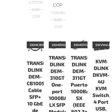
2.772.70
COP
0,00
1.209.80
COP
0,00
COP
DEMCB100S
DEM310GT
DEM311GT
DKVM4U
TRANSCEIVER
TRANSCEIVER
KVM
TRANSCEIVER
DLINK
DLINK
DLINK
DLINK
DEM-
DEM-
DKVM-
DEM-
311GT
310GT
4U
CB100S
Puerto
One-
KVM
Cable
1000Base-
port
Switch,
SFP+
SX
1000BASE-
4 Port
10 GbE
(IEEE
LX SFP
USB,
de
802.3z
Module,