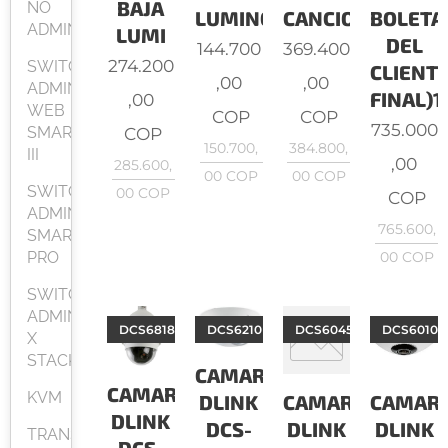
BAJA
NO
LUMINOSID
CANCIO
BOLETA
ADMINISTRABLE
LUMI
DEL
144.700
369.400
274.200
SWITCH
CLIENT
,00
,00
ADMINISTRABLES
FINAL)1/
,00
WEB
COP
COP
735.000
SMART
COP
150.700,
384.800,
III
,00
285.600,
00
COP
00
COP
SWITCH
00
COP
COP
ADMINISTRABLES
765.600,
SMART
PRO
00
COP
SWITCH
ADMINISTRABLES
DCS6818
DCS6210
DCS6045LKT
DCS6010L
X
STACK
CAMARAS
CAMARAS
KVM
DLINK
CAMARAS
CAMAR
DLINK
DCS-
DLINK
DLINK
TRANSCEIVER