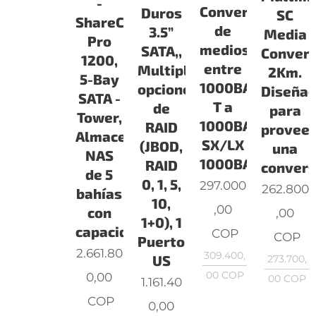
-
Conversión
Duros
SC
ShareCenter
de
3.5”
Media
Pro
medios
SATA,,
Convert
1200,
entre
Multiples
2Km.
5-Bay
1000BASE-
opciones
Diseña
SATA -
T a
de
para
Tower,
1000BASE-
RAID
provee
Almacenamiento
SX/LX
(JBOD,
una
NAS
1000BAS
RAID
convers
de 5
0, 1, 5,
297.000
262.800
bahías
10,
,00
con
,00
1+0), 1
capacidad
COP
COP
Puerto
2.661.80
309.400,
US
273.700,
00
COP
0,00
00
COP
1.161.40
COP
0,00