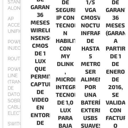
DE
1/5
DE
STAND
GARANTÍA:
ALONE
SEGURIDAD
VGA
GARANT
36
IP CON
CMOSVISIÓN
36
AP
MESES.CONECTIVIDAD
TECNOLOGIA
NOCTURNA
MESES.
ACCESPOINT
WIRELESS
UNIFICADO
N
INFRARROJA
(GARAN
NSENSOR
HABILITADA
DE
A
POWER
CMOS
CON
HASTA
PARTIR
INJECTOR
DE 1
MY
5
DE 1
ROUTER
LUX
DLINK
METROSPUEDE
DE
QUE
POWER
,
SER
ENERO
LINE
PERMITE
MICROFON
ALIMENTADO
DE
(TRANSMISION
CAPTURA
INTEGRADO,
POR
2016,
DE
DE
TECNOLOGIA
UNA
SE
DATOS
VIDEO
SOBRE
DE 1,0
BATERÍA
VALIDA
EN
CABLEADO
LUX
EXTERNA
CON
ELECTRICO)
ENTORNOS
PARA
USB5
FACTUR
DE
SWITCH
BAJA
SUAVES
O