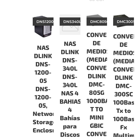
DNS120005
DNS340L
DMC805G
DMC300S
CONVERSOR
CONVE
DE
NAS
DE
NAS
MEDIOS
DLINK
MEDIOS
DLINK
(MEDIA
DNS-
(MEDIA
DNS-
CONVERTER)
340L
CONVER
1200-
DLINK
DNS-
DLINK
05
DMC-
340L
DMC-
DNS-
805G
NAS 4
300SC
1200-
1000BASE-
BAHIAS.
100Bas
05,
T TO
4
Tx to
Network
MINI
Bahías
100Bas
Storage
GBIC
para
Fx
Enclosure
CONVERSOR,
Discos
Multim