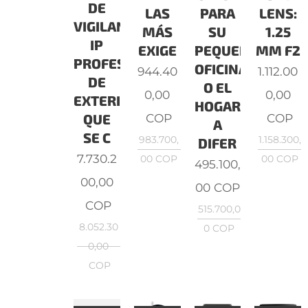
DE
LAS
PARA
LENS:
VIGILANCIA
MÁS
SU
1.25
IP
EXIGE
PEQUEÑA
MM F2
PROFESIONAL
OFICINA
944.40
1.112.00
DE
O EL
0,00
0,00
EXTERIORES
HOGAR.
COP
COP
QUE
A
SE C
983.700,
1.158.300,
DIFER
7.730.2
00
COP
00
COP
495.100,
00,00
00
COP
COP
515.700,0
8.052.30
0
COP
0,00
COP