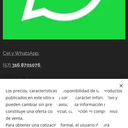
Cel y WhatsApp:
(57)
316 8701076
gerencia@tecnocompras.com.co
Los precios, características y disponibilidad de los productos
Cel y WhatsApp:(57)
316 8701076
publicados en este sitio web son de carácter informativo y
Cel: (57) 300 8686914
pueden cambiar sin previo aviso. Esta información no
constituye una oferta comercial, cotización ni compromiso
Telegram:
https://t.me/tecnocompras
de venta.
Para obtener una cotización formal, el usuario deberá
@tecnocompras;
(57) 316 8701076