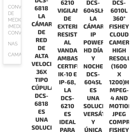
DCS-
6210
DCS-
DCS-
CONVERSOR
6818
VIGILANCIA
6045LKT
6010L
DE
LA
DE
LA
360°
MEDIOS
CÁMARA
EXTERIOR
CÁMARA
FISHEY
(MEDIA
DE
CONVERTER)
RESISTENTE
IP
CLOUD
RED
AL
POWERLINE
CAMER
NAS
DE
VANDALISMOCON
HD DÍA
HIGH
CAMARAS
ALTA
AMBAS
Y
RESOLU
VELOCIDAD
CERTIFICACIONES
NOCHE
(1600
36X
IK-10 E
DCS-
X
TIPO
IP-68,
6045L
1200)H.
CÚPULA
LA
ES
MPEG-
DCS-
DCS-
UNA
4 AND
6818
6210
SOLUCIÓN
MOTIO
ES
ES
VERSÁTIL
JPEG
UNA
IDEAL
Y
COMPRE
SOLUCIÓN
PARA
ÚNICA
FISHEY