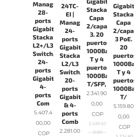
Gigabit
Managed
24TC-
Gigabit
Stackable
28-
EI |
Stackab
Capa
ports
Managed
Capa
2/capa
Gigabit
24-
2/capa
3. 20
Stackable
ports
3 PoE.
puertos
L2+/L3
Gigabit
20
1000Base-
Switch,
Stackable
puertos
T y 4
24-
L2/L3
1000Ba
puertos
ports
Switch,
T y 4
1000Base-
Gigabit,
20-
puertos
T/SFP,
4-
ports
1000Ba
2.341.90
ports
Gigabit
T/
Com
0,00
& 4-
5.159.80
5.407.4
ports
COP
0,00
Comb
00,00
2.439.50
COP
2.281.00
0,00
COP
5.374.80