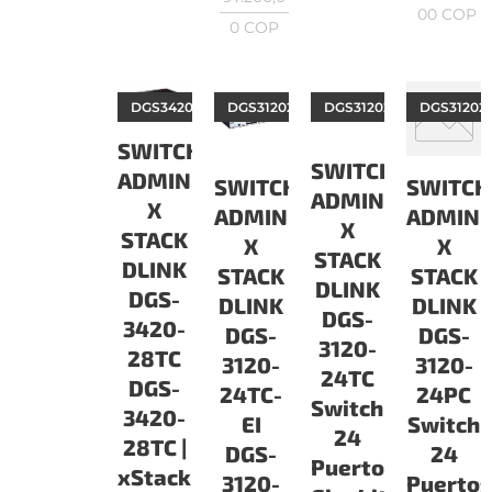
00
COP
0
COP
DGS342028TC
DGS312024TCEI
DGS312024TC
DGS31202
SWITCH
SWITCH
ADMINISTRABLES
SWITCH
SWITCH
ADMINISTRABLE
X
ADMINISTRABLES
ADMINI
X
STACK
X
X
STACK
DLINK
STACK
STACK
DLINK
DGS-
DLINK
DLINK
DGS-
3420-
DGS-
DGS-
3120-
28TC
3120-
3120-
24TC
DGS-
24TC-
24PC
Switch
3420-
EI
Switch
24
28TC |
DGS-
24
Puertos
xStack
3120-
Puerto