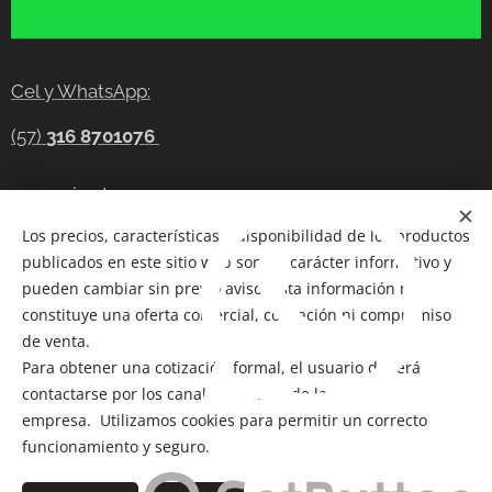
Cel y WhatsApp:
(57)
316 8701076
gerencia@tecnocompras.com.co
Los precios, características y disponibilidad de los productos
Cel y WhatsApp:(57)
316 8701076
publicados en este sitio web son de carácter informativo y
Cel: (57) 300 8686914
pueden cambiar sin previo aviso. Esta información no
constituye una oferta comercial, cotización ni compromiso
Telegram:
https://t.me/tecnocompras
de venta.
Para obtener una cotización formal, el usuario deberá
@tecnocompras;
(57) 316 8701076
contactarse por los canales oficiales de la
empresa. Utilizamos cookies para permitir un correcto
funcionamiento y seguro.
Copyright 2012-2026
@ Bogotá- Colombia Tecnocompras
SAS. Todos los derechos reservados