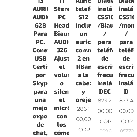
13
11
Auricular
Diadema
Diad
AURICULAR
Stereo
telefónico
inalámbrica
inalá
AUDIO
PC
S12
CS510
CS510
628
Headset/Auricular
Incluye
/Biaural
/mono
Para
Biaural
un
/
/
PC.
AUDIO
auricular
para
para
Conexión
326
convertible
teléfono
teléf
USB
Ajuste
2 en
de
de
Certificado
el
1(Banda
escritorio,
escrit
por
volumen
a la
frecuencia
frecu
Skype™
o
cabeza
inalámbrica
inalá
para
silencie
y
DEC
D
una
el
orejera
873.2
823.4
mejor
micrófono
286.1
00,00
00,00
experiencia
con
00,00
COP
COP
de
los
COP
909.6
857.70
chat,
cómodo