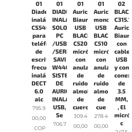
01
01
01
01
02
Diadema
DIADEMA
Auricular
Auricular
BLAC
inalámbrica
INALAMBRICA
Biaural
monoaural
C315.1
CS540XD
SOLO
USB
USB
Auricu
para
PC
BLACKWIRE
BLACKWIRE
Biaur
teléfono
/USB
C520
C510
con
de
/SERIE
micrófono
micrófono
cable
escritorio,
SAVI
con
con
USB
frecuencia
W440
anulación
anulación
y con
inalámbrica
SISTEMA
de
de
conex
DECT
DE
ruido,
ruido,
de
6.0
AURICULAR
almohadillas
almohadillas
3.5
alc
INALÁMBRICO
de
de
MM,
USB,
cuero
cue
, El
795.9
Se
micró
309.4
278.4
00,00
c
706.7
00,00
00,00
COP
247.5