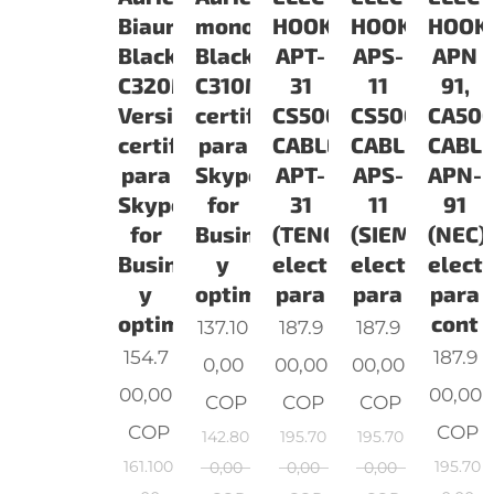
Biaural
monoaural
HOOKSWITCH,
HOOKSWITCH
HOOK
Blackwire
Blackwire
APT-
APS-
APN
C320M
C310MVersión
31
11
91,
Versión
certificada
CS500/SAVI/EHS
CS500/SAVI/
CA500
certificada
para
CABLE
CABLE
CABL
para
Skype
APT-
APS-
APN-
Skype
for
31
11
91
for
Business
(TENOVIS)cuelgue
(SIEMENS)cu
(NEC)
Business
y
electrónico
electrónico
elect
y
optimizada
para
para
para
optimizada,
cont
137.10
187.9
187.9
154.7
187.9
0,00
00,00
00,00
00,00
00,00
COP
COP
COP
COP
COP
142.80
195.70
195.70
161.100
195.70
0,00
0,00
0,00