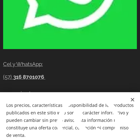
Cel y WhatsApp:
(57)
316 8701076
gerencia@tecnocompras.com.co
Los precios, características y disponibilidad de los productos
Cel y WhatsApp:(57)
316 8701076
publicados en este sitio web son de carácter informativo y
Cel: (57) 300 8686914
pueden cambiar sin previo aviso. Esta información no
constituye una oferta comercial, cotización ni compromiso
Telegram:
https://t.me/tecnocompras
de venta.