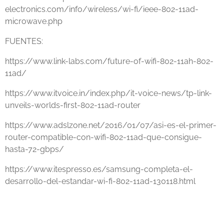
electronics.com/info/wireless/wi-fi/ieee-802-11ad-
microwave.php
FUENTES:
https://www.link-labs.com/future-of-wifi-802-11ah-802-
11ad/
https://www.itvoice.in/index.php/it-voice-news/tp-link-
unveils-worlds-first-802-11ad-router
https://www.adslzone.net/2016/01/07/asi-es-el-primer-
router-compatible-con-wifi-802-11ad-que-consigue-
hasta-72-gbps/
https://www.itespresso.es/samsung-completa-el-
desarrollo-del-estandar-wi-fi-802-11ad-130118.html