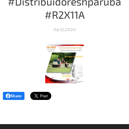
#Distribuidoreshparuba
#R2X11A
04.11.2020
Share