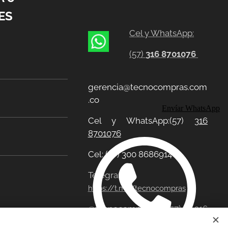
ES
Cel y WhatsApp:
(57)
316 8701076
gerencia@tecnocompras.com
.co
Envíar WhatsApp
Cel y WhatsApp:(57)
316
8701076
Cel: (57) 300 8686914
Telegram:
https://t.me/tecnocompras
@tecnocompras;
(57) 316
8701076