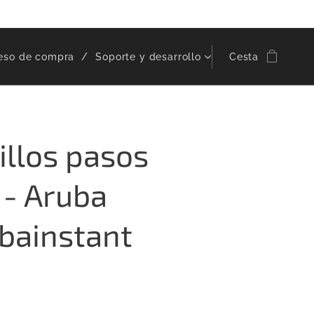
eso de compra
Soporte y desarrollo
Cesta
illos pasos
 - Aruba
bainstant