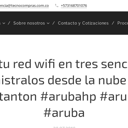
encia@tecnocompras.com.co
+573168701076
s
Sobre nosotros
Contacto y Cotizaciones
Proc
tu red wifi en tres senc
istralos desde la nube
tanton #arubahp #aru
#aruba