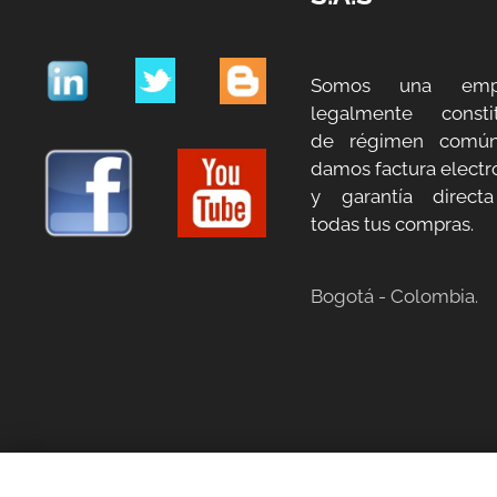
Somos una emp
legalmente constit
de régimen común
damos factura electr
y garantía direct
todas tus compras.
Bogotá - Colombia.