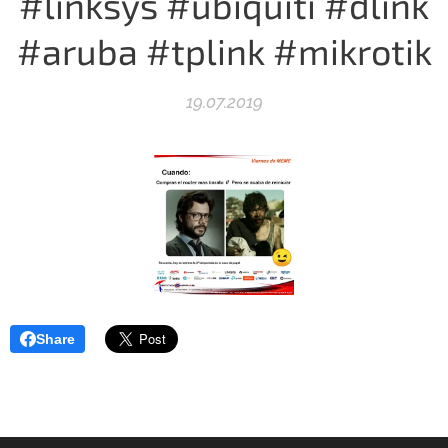
#linksys #ubiquiti #dlink
#aruba #tplink #mikrotik
19.07.2019
Share