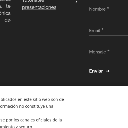
Tutoriales y
, te
presentaciones
Nombre
ónica
a de
Email
Mensaje
Enviar
ublicados en este sitio web son de
nformación no constituye una
e por los canales oficiales de la
amiento y seguro.