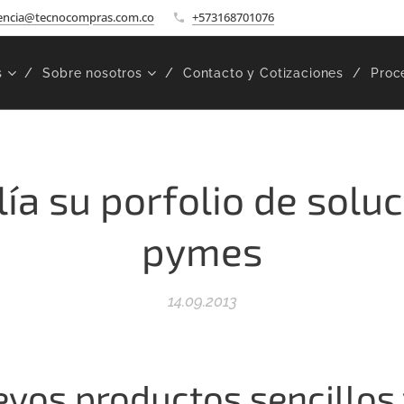
encia@tecnocompras.com.co
+573168701076
s
Sobre nosotros
Contacto y Cotizaciones
Proc
ía su porfolio de solu
pymes
14.09.2013
vos productos sencillos 