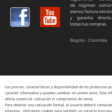
de régimen común
damos factura electr
y garantía direct
todas tus compras.
Bogotá - Colombia.
Los precios, características y disponibilidad de los productos p
carácter informativo y pueden cambiar sin previo aviso. Esta i
oferta comercial, cotización ni compromiso de venta.
Para obtener una cotización formal, el usuario deberá contactars
empresa. Utilizamos cookies para permitir un correcto funcion