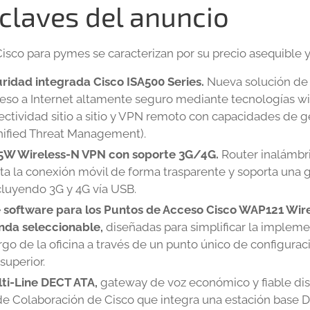
 claves del anuncio
isco para pymes se caracterizan por su precio asequible y
uridad integrada Cisco ISA500 Series.
Nueva solución de
eso a Internet altamente seguro mediante tecnologías w
ctividad sitio a sitio y VPN remoto con capacidades de g
ified Threat Management).
5W Wireless-N VPN con soporte 3G/4G.
Router inalámbr
ilita la conexión móvil de forma trasparente y soporta una
cluyendo 3G y 4G vía USB.
e software para los Puntos de Acceso Cisco WAP121 Wir
nda seleccionable,
diseñadas para simplificar la implem
argo de la oficina a través de un punto único de configura
superior.
ti-Line DECT ATA,
gateway de voz económico y fiable dis
e Colaboración de Cisco que integra una estación base 