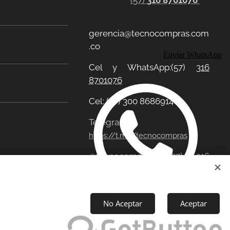
(57)
316 8701076
gerencia@tecnocompras.com
.co
Envíar WhatsApp
Cel y WhatsApp:(57)
316
8701076
Cel: (57) 300 8686914
Telegram:
https://t.me/tecnocompras
@tecnocompras;
(57) 316
8701076
No Aceptar
Aceptar