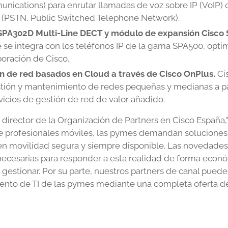
ications) para enrutar llamadas de voz sobre IP (VoIP) c
(PSTN, Public Switched Telephone Network).
 SPA302D Multi-Line DECT y módulo de expansión Cisco
e se integra con los teléfonos IP de la gama SPA500, opt
oración de Cisco.
ón de red basados en Cloud a través de Cisco OnPlus.
Cis
stión y mantenimiento de redes pequeñas y medianas a pa
vicios de gestión de red de valor añadido.
 director de la Organización de Partners en Cisco Españ
e profesionales móviles, las pymes demandan soluciones 
 en movilidad segura y siempre disponible. Las novedade
necesarias para responder a esta realidad de forma econ
 gestionar. Por su parte, nuestros partners de canal pue
ento de TI de las pymes mediante una completa oferta de