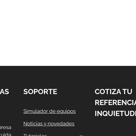
AS
SOPORTE
COTIZA TU
REFERENCI
Simulador de equipos
INQUIETUD
Noticias y novedades
resa
uida