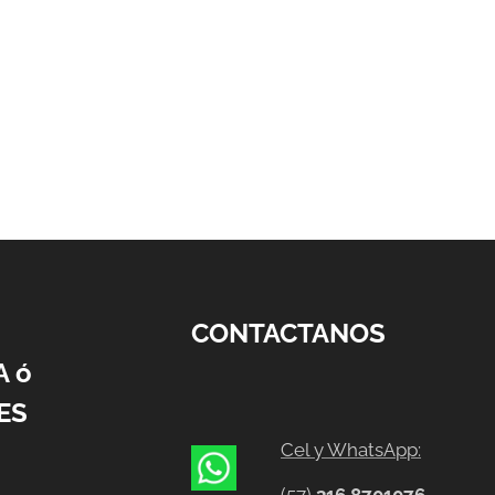
CONTACTANOS
A ó
ES
Cel y WhatsApp: