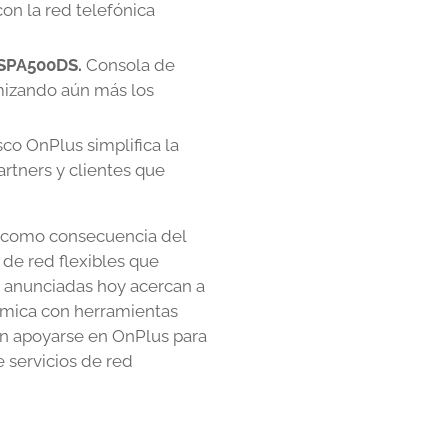
on la red telefónica
 SPA500DS.
Consola de
imizando aún más los
co OnPlus simplifica la
rtners y clientes que
a,"como consecuencia del
de red flexibles que
s anunciadas hoy acercan a
ómica con herramientas
den apoyarse en OnPlus para
 servicios de red