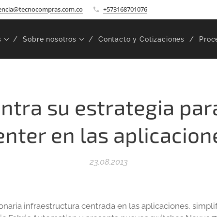
encia@tecnocompras.com.co
+573168701076
s
Sobre nosotros
Contacto y Cotizaciones
Proc
ntra su estrategia par
enter en las aplicacion
23.08.2013
naria infraestructura centrada en las aplicaciones, simplif