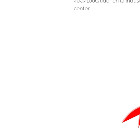
40G/100G líder en la indus
center.