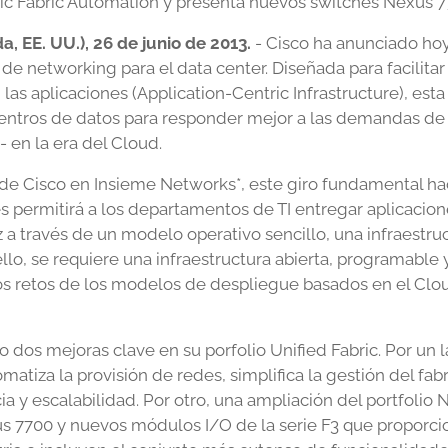
ic Fabric Automation y presenta nuevos switches Nexus 
da, EE. UU.), 26 de junio de 2013.
- Cisco ha anunciado hoy
a de networking para el data center. Diseñada para facilit
 las aplicaciones (Application-Centric Infrastructure), es
entros de datos para responder mejor a las demandas de l
 en la era del Cloud.
 de Cisco en Insieme Networks*, este giro fundamental haci
es permitirá a los departamentos de TI entregar aplicacion
z a través de un modelo operativo sencillo, una infraestru
llo, se requiere una infraestructura abierta, programable
os retos de los modelos de despliegue basados en el Clou
 dos mejoras clave en su porfolio Unified Fabric. Por un 
atiza la provisión de redes, simplifica la gestión del fabr
ia y escalabilidad. Por otro, una ampliación del portfoli
us 7700 y nuevos módulos I/O de la serie F3 que proporci