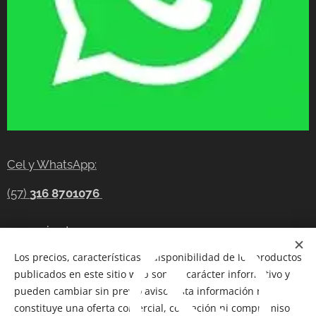
Cel y WhatsApp:
(57)
316 8701076
gerencia@tecnocompras.com.co
Los precios, características y disponibilidad de los productos
Cel y WhatsApp:(57)
316 8701076
publicados en este sitio web son de carácter informativo y
Cel: (57) 300 8686914
pueden cambiar sin previo aviso. Esta información no
constituye una oferta comercial, cotización ni compromiso