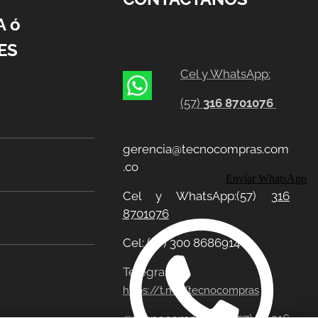
A ó
ES
Cel y WhatsApp:
(57)
316 8701076
gerencia@tecnocompras.com
.co
Envíar WhatsApp
Cel y WhatsApp:(57)
316
8701076
Cel: (57) 300 8686914
Telegram:
https://t.me/tecnocompras