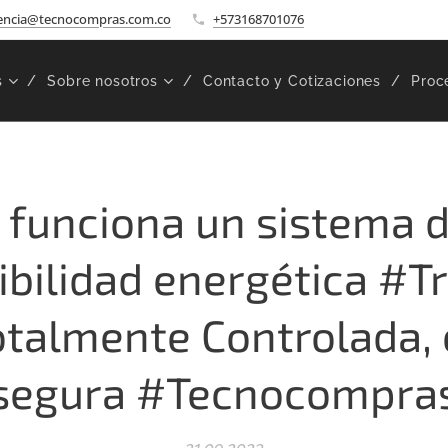
encia@tecnocompras.com.co
+573168701076
s
Sobre nosotros
Contacto y Cotizaciones
Proc
funciona un sistema d
bilidad energética #Tr
otalmente Controlada, 
segura #Tecnocompra