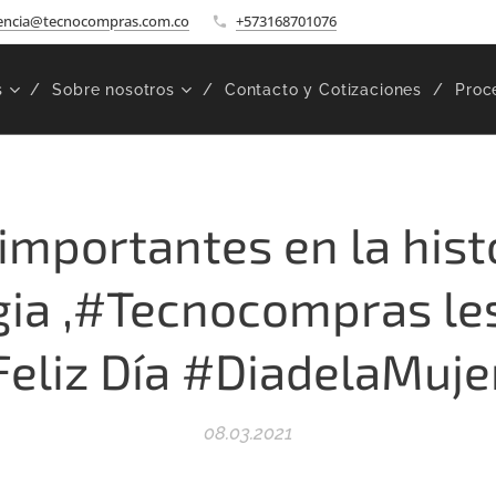
encia@tecnocompras.com.co
+573168701076
s
Sobre nosotros
Contacto y Cotizaciones
Proc
importantes en la histo
ia ,#Tecnocompras le
Feliz Día #DiadelaMuje
08.03.2021