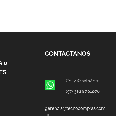
CONTACTANOS
A ó
ES
Cel y WhatsApp:
(57)
316 8701076
gerencia@tecnocompras.com
.co