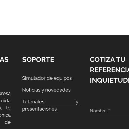
AS
SOPORTE
COTIZA TU
REFERENCI
Simulador de equipos
INQUIETUD
Noticias y novedades
resa
uida
Tutoriales y
, te
presentaciones
Nombre
ónica
a de