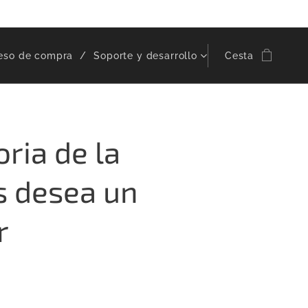
eso de compra
Soporte y desarrollo
Cesta
ria de la
s desea un
r