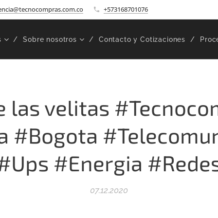
encia@tecnocompras.com.co
+573168701076
s
Sobre nosotros
Contacto y Cotizaciones
Proc
e las velitas #Tecnoc
a #Bogota #Telecomun
#Ups #Energia #Rede
07.12.2020