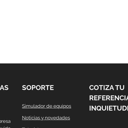
AS
SOPORTE
COTIZA TU
REFERENCI
Simulador de equipos
INQUIETUD
Noticias y novedades
resa