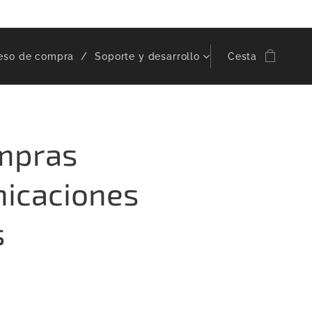
eso de compra
Soporte y desarrollo
Cesta
ompras
icaciones
s