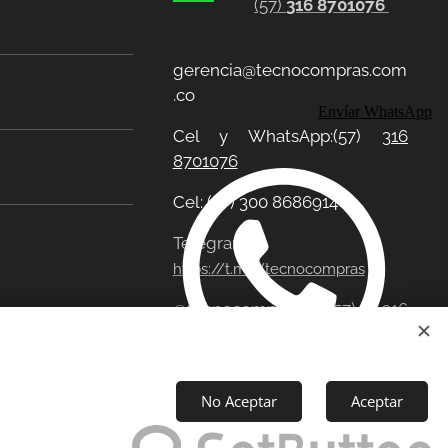
(57)
316 8701076
gerencia@tecnocompras.com
.co
Envíar WhatsApp
Cel y WhatsApp:(57)
316
8701076
Cel: (57) 300 8686914
Telegram:
https://t.me/tecnocompras
@tecnocompras;
(57) 316
8701076
No Aceptar
Aceptar