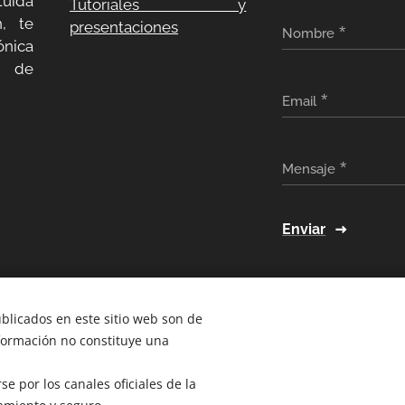
uida
Tutoriales y
, te
presentaciones
Nombre
ónica
a de
Email
Mensaje
Enviar
ublicados en este sitio web son de
nformación no constituye una
e por los canales oficiales de la