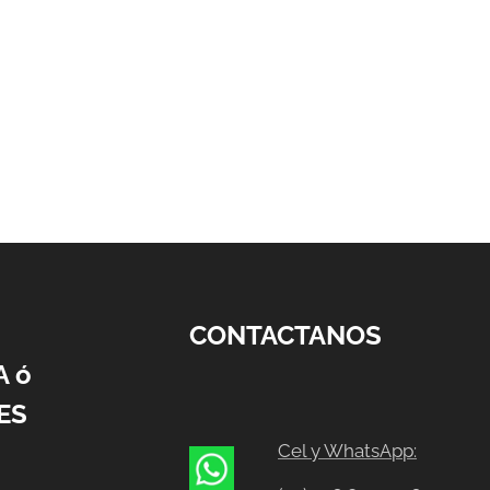
CONTACTANOS
A ó
ES
Cel y WhatsApp: