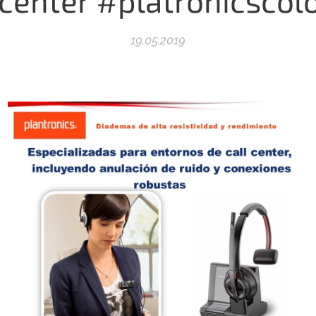
lcenter #platronicscol
19.05.2019