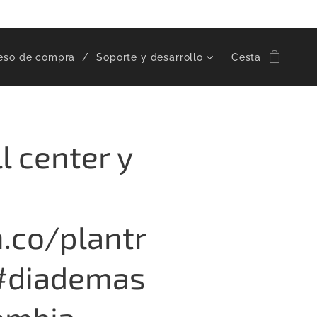
eso de compra
Soporte y desarrollo
Cesta
l center y
.co/plantr
 #diademas