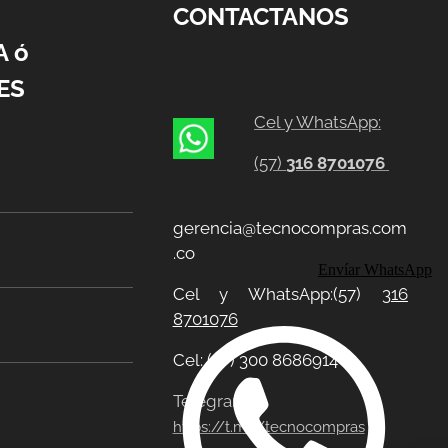
CONTACTANOS
A ó
ES
Cel y WhatsApp:
(57)
316 8701076
gerencia@tecnocompras.com
.co
Envíar WhatsApp
Cel y WhatsApp:(57)
316
8701076
Cel: (57) 300 8686914
Telegram:
https://t.me/tecnocompras