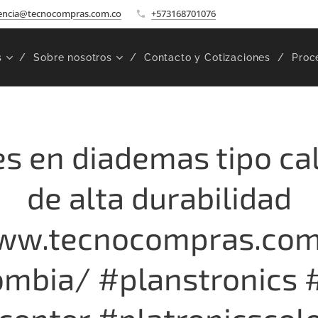
encia@tecnocompras.com.co
+573168701076
s
Sobre nosotros
Contacto y Cotizaciones
Proc
s en diademas tipo cal
de alta durabilidad
ww.tecnocompras.com
ombia/ #planstronics