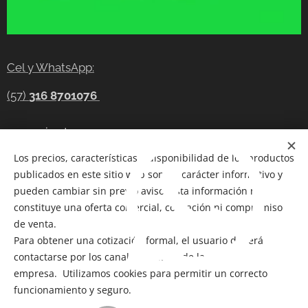
Cel y WhatsApp:
(57)
316 8701076
gerencia@tecnocompras.com.co
Los precios, características y disponibilidad de los productos
Cel y WhatsApp:(57)
316 8701076
publicados en este sitio web son de carácter informativo y
Cel: (57) 300 8686914
pueden cambiar sin previo aviso. Esta información no
constituye una oferta comercial, cotización ni compromiso
Telegram:
https://t.me/tecnocompras
de venta.
Para obtener una cotización formal, el usuario deberá
@tecnocompras;
(57) 316 8701076
contactarse por los canales oficiales de la
empresa. Utilizamos cookies para permitir un correcto
funcionamiento y seguro.
Copyright 2012-2026
@ Bogotá- Colombia Tecnocompras