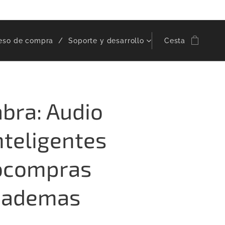
eso de compra
Soporte y desarrollo
Cesta
bra: Audio
nteligentes
nocompras
Diademas