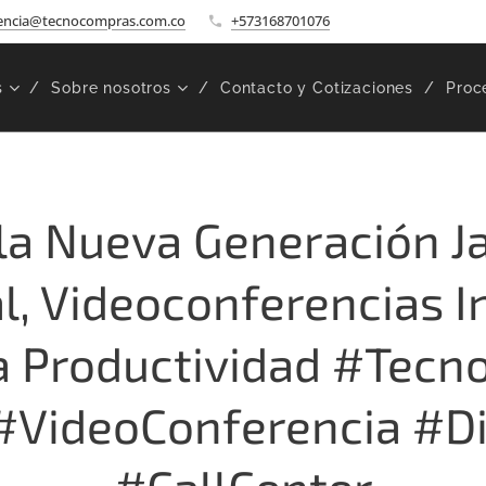
encia@tecnocompras.com.co
+573168701076
s
Sobre nosotros
Contacto y Cotizaciones
Proc
la Nueva Generación Ja
l, Videoconferencias I
 Productividad #Tec
#VideoConferencia #