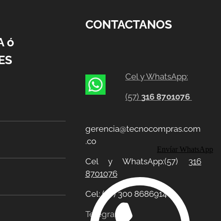
CONTACTANOS
A ó
ES
Cel y WhatsApp:
(57)
316 8701076
gerencia@tecnocompras.com
.co
Envíar WhatsApp
Cel y WhatsApp:(57)
316
8701076
Cel: (57) 300 8686914
Telegram: