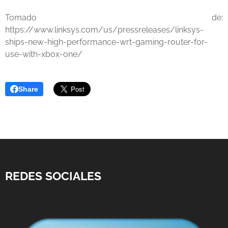
Tomado de:
https://www.linksys.com/us/pressreleases/linksys-
ships-new-high-performance-wrt-gaming-router-for-
use-with-xbox-one/
Share
REDES SOCIALES