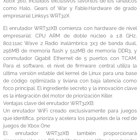
Xbox 360, incluidos exclusivos favoritos de los fanáticos
como Halo, Gears of War y Fable.Hardware de grado
empresarial Linksys WRT32X
El enrutador WRT32XB comienza con hardware de nivel
empresarial: CPU ARM de doble núcleo a 1.8 GHz,
802.11ac Wave 2 Radio inalámbrica 3x3 de banda dual,
256MB de memoria flash y 512MB de memoria DDR3, y
conmutador Gigabit Ethernet de 5 puertos con TCAM.
Para el software, el nivel de firmware central utiliza la
última versión estable del kernel de Linux para una base
de código optimizada y liviana con baja latencia como
foco principal. El ingrediente secreto y la innovación clave
es la integración del motor de priorización Killer.
Ventajas clave del enrutador WRT32XB:
Un enrutador WiFi creado exclusivamente para juegos
que identifica, prioriza y acelera los paquetes de la red de
juegos de Xbox One
El enrutador WRT32XB también proporcionará