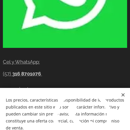
Cel y WhatsApp:
(57)
316 8701076
gerencia@tecnocompras.com.co
Los precios, características y disponibilidad de los productos
Cel y WhatsApp:(57)
316 8701076
publicados en este sitio web son de carácter informativo y
Cel: (57) 300 8686914
pueden cambiar sin previo aviso. Esta información no
constituye una oferta comercial, cotización ni compromiso
Telegram:
https://t.me/tecnocompras
de venta.