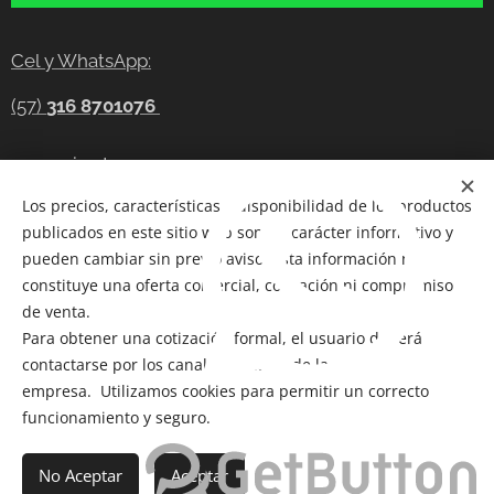
Cel y WhatsApp:
(57)
316 8701076
gerencia@tecnocompras.com.co
Los precios, características y disponibilidad de los productos
Cel y WhatsApp:(57)
316 8701076
publicados en este sitio web son de carácter informativo y
Cel: (57) 300 8686914
pueden cambiar sin previo aviso. Esta información no
constituye una oferta comercial, cotización ni compromiso
Telegram:
https://t.me/tecnocompras
de venta.
Para obtener una cotización formal, el usuario deberá
@tecnocompras;
(57) 316 8701076
contactarse por los canales oficiales de la
empresa. Utilizamos cookies para permitir un correcto
funcionamiento y seguro.
Copyright 2012-2026
@ Bogotá- Colombia Tecnocompras
SAS. Todos los derechos reservados
No Aceptar
Aceptar