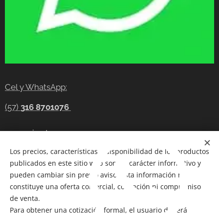
Cel y WhatsApp:
(57)
316 8701076
gerencia@tecnocompras.com.co
Los precios, características y disponibilidad de los productos
Cel y WhatsApp:(57)
316 8701076
publicados en este sitio web son de carácter informativo y
Cel: (57) 300 8686914
pueden cambiar sin previo aviso. Esta información no
constituye una oferta comercial, cotización ni compromiso
Telegram:
https://t.me/tecnocompras
de venta.
Para obtener una cotización formal, el usuario deberá
@tecnocompras;
(57) 316 8701076