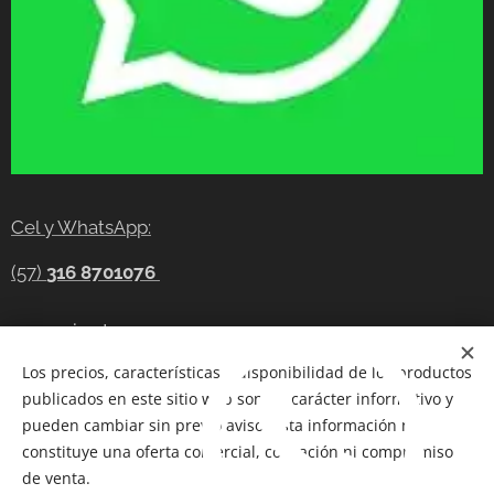
Cel y WhatsApp:
(57)
316 8701076
gerencia@tecnocompras.com.co
Los precios, características y disponibilidad de los productos
Cel y WhatsApp:(57)
316 8701076
publicados en este sitio web son de carácter informativo y
Cel: (57) 300 8686914
pueden cambiar sin previo aviso. Esta información no
constituye una oferta comercial, cotización ni compromiso
Telegram:
https://t.me/tecnocompras
de venta.