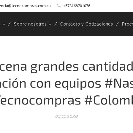
encia@tecnocompras.com.co
+573168701076
s
Sobre nosotros
Contacto y Cotizaciones
Proc
cena grandes cantidad
ación con equipos #Na
ecnocompras #Colom
04.11.2020