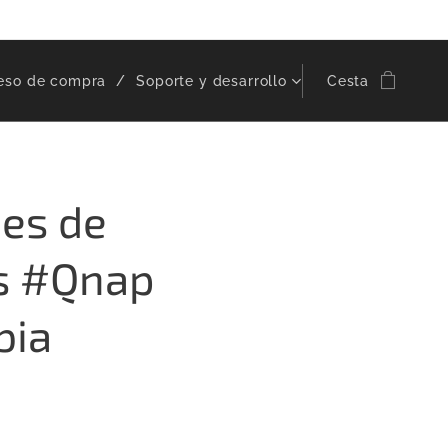
eso de compra
Soporte y desarrollo
Cesta
es de
s #Qnap
bia