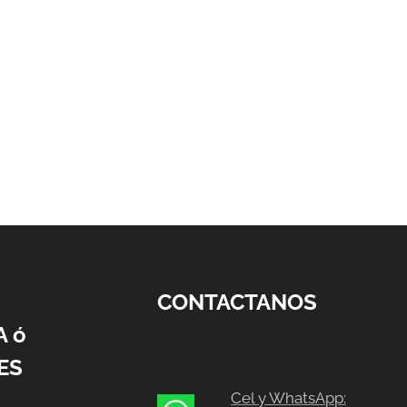
CONTACTANOS
A ó
ES
Cel y WhatsApp: