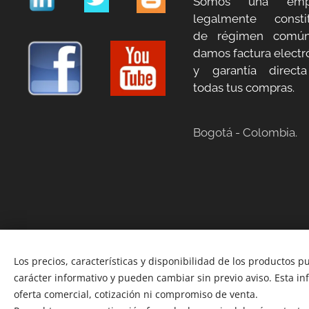
Somos una emp
legalmente constit
de régimen común
damos factura electr
y garantía direct
todas tus compras.
Bogotá - Colombia.
Los precios, características y disponibilidad de los productos p
carácter informativo y pueden cambiar sin previo aviso. Esta i
oferta comercial, cotización ni compromiso de venta.