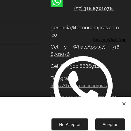
(57)
316 8701076
gerencia@tecnocompras.com
.co
Envíar WhatsApp
Cel y WhatsApp:(57)
316
8701076
Cel: (57) 300 8686914
Telegram:
https://t.me/tecnocompras
@tecnocompras;
(57) 316
8701076
No Aceptar
Aceptar