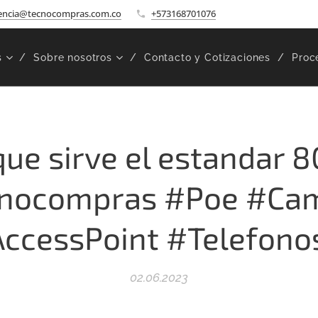
encia@tecnocompras.com.co
+573168701076
s
Sobre nosotros
Contacto y Cotizaciones
Proc
que sirve el estandar 8
nocompras #Poe #Ca
ccessPoint #Telefono
02.06.2023