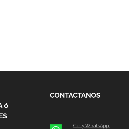
CONTACTANOS
A ó
ES
Cel y WhatsApp: