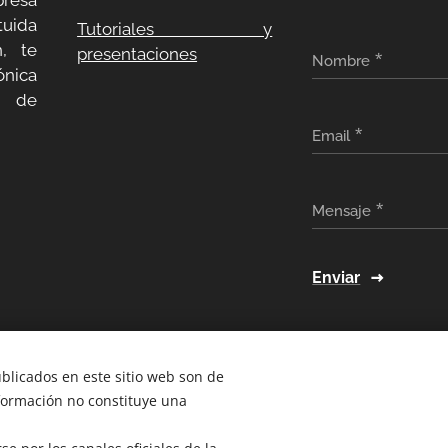
resa
uida
Tutoriales y
, te
presentaciones
Nombre
ónica
a de
Email
Mensaje
Enviar
ublicados en este sitio web son de
nformación no constituye una