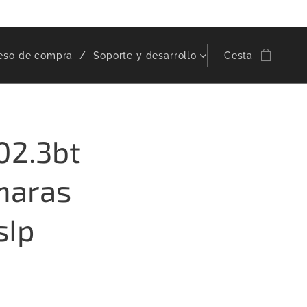
eso de compra
Soporte y desarrollo
Cesta
02.3bt
maras
sIp