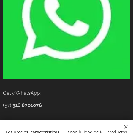
Cel y WhatsApp:
(57)
316 8701076
gerencia@tecnocompras.com.co
Los precios, características y disponibilidad de los productos