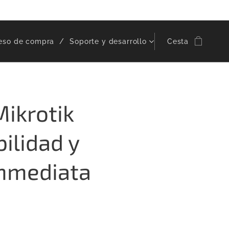
eso de compra
Soporte y desarrollo
Cesta
ikrotik
ilidad y
inmediata