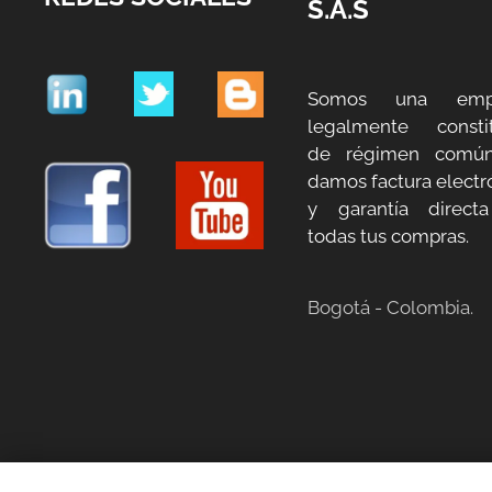
S.A.S
Somos una emp
legalmente constit
de régimen común
damos factura electr
y garantía direct
todas tus compras.
Bogotá - Colombia.