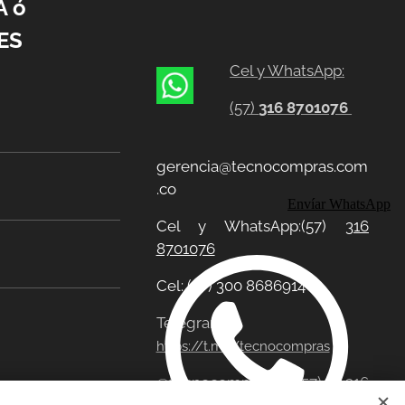
A ó
ES
Cel y WhatsApp:
(57)
316 8701076
gerencia@tecnocompras.com
.co
Envíar WhatsApp
Cel y WhatsApp:(57)
316
8701076
Cel: (57) 300 8686914
Telegram:
https://t.me/tecnocompras
@tecnocompras;
(57) 316