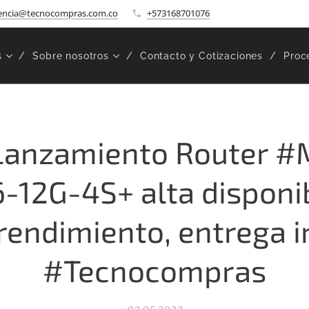
encia@tecnocompras.com.co
+573168701076
s
Sobre nosotros
Contacto y Cotizaciones
Proc
Lanzamiento Router #M
-12G-4S+ alta disponib
endimiento, entrega 
#Tecnocompras