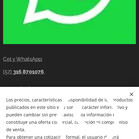
Cel y WhatsApp:
(57)
316 8701076
gerencia@tecnocompras.com.co
Los precios, características y disponibilidad de los productos
Cel y WhatsApp:(57)
316 8701076
publicados en este sitio web son de carácter informativo y
Cel: (57) 300 8686914
pueden cambiar sin previo aviso. Esta información no
constituye una oferta comercial, cotización ni compromiso
Telegram:
https://t.me/tecnocompras
de venta.
Para obtener una cotización formal, el usuario deberá