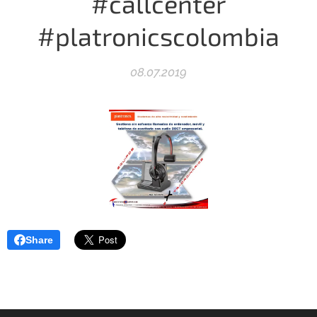
#callcenter
#platronicscolombia
08.07.2019
Share