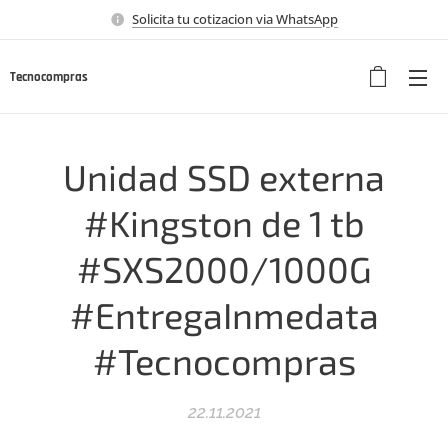
Solicita tu cotizacion via WhatsApp
Tecnocompras
Unidad SSD externa
#Kingston de 1 tb
#SXS2000/1000G
#EntregaInmedata
#Tecnocompras
22.11.2021